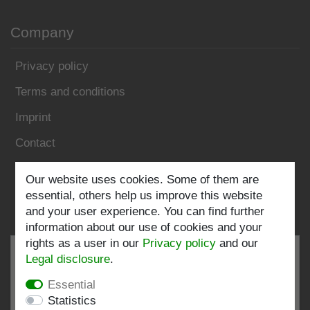
Company
Privacy policy
Terms and conditions
Imprint
Contact
Follow us:
Our website uses cookies. Some of them are
essential, others help us improve this website
and your user experience. You can find further
information about our use of cookies and your
rights as a user in our
Privacy policy
and our
Legal disclosure
.
Essential
EXCELLENT
4.82 / 5
Statistics