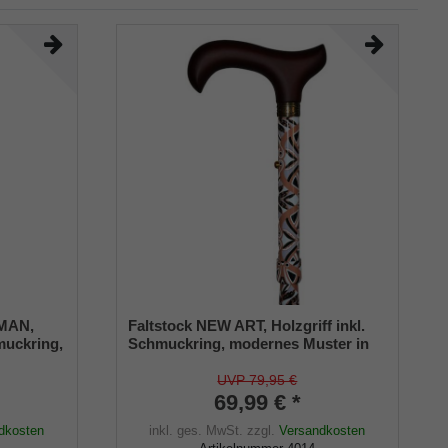
KMAN,
Faltstock NEW ART, Holzgriff inkl.
muckring,
Schmuckring, modernes Muster in
 Sitzhöhe
warmen Erdtönen, inkl.
usive
Halteklammer und Tragetasche
UVP 79,95 €
n
69,99 € *
dkosten
inkl. ges. MwSt.
zzgl.
Versandkosten