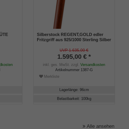
LÜTE
Silberstock REGENT,GOLD edler
Fritzgriff aus 925/1000 Sterling Silber
bygriff,
fein-vergoldet mit Gravurplatten,
Stock aus echtem Kirschbaumholz,
UVP 1.635,00 €
Gummipuffer
1.595,00 € *
dkosten
inkl. ges. MwSt.
zzgl.
Versandkosten
H
Artikelnummer
1387-G
Merkliste
Lagerlänge
:
96
cm
Belastbarkeit
:
100
kg
Alle ansehen