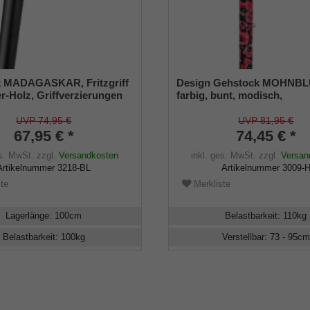
 MADAGASKAR, Fritzgriff
Design Gehstock MOHNB
r-Holz, Griffverzierungen
farbig, bunt, modisch,
erbüffel-Horn, Stock
höhenverstellbar 73-95, Der
schwarz lackiert,
Leichtmetall, Gummipuffer
UVP 74,95 €
UVP 81,95 €
g und Gummipuffer
67,95 € *
74,45 € *
es. MwSt.
zzgl.
Versandkosten
inkl. ges. MwSt.
zzgl.
Versan
Artikelnummer
3218-BL
Artikelnummer
3009-
te
Merkliste
Lagerlänge
:
100
cm
Belastbarkeit
:
110
kg
Belastbarkeit
:
100
kg
Verstellbar
:
73 - 95
cm