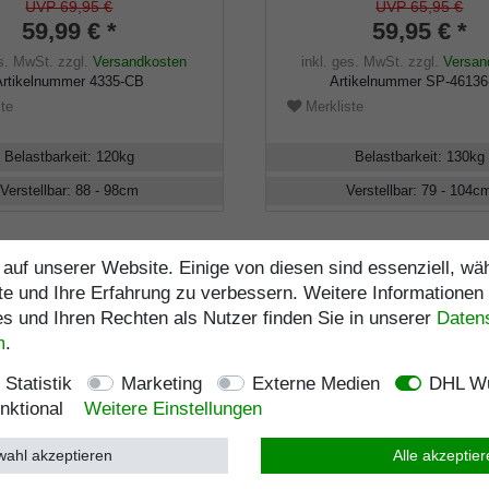
/Griff inklusive
schwarz satin finish, verste
UVP 69,95 €
UVP 65,95 €
fer und Tasche, 88-98cm
104 cm, inkl. Gummipuffer
59,99 € *
59,95 € *
es. MwSt.
zzgl.
Versandkosten
inkl. ges. MwSt.
zzgl.
Versan
Artikelnummer
4335-CB
Artikelnummer
SP-46136
te
Merkliste
Belastbarkeit
:
120
kg
Belastbarkeit
:
130
kg
Verstellbar
:
88 - 98
cm
Verstellbar
:
79 - 104
c
auf unserer Website. Einige von diesen sind essenziell, w
te und Ihre Erfahrung zu verbessern. Weitere Informationen
 und Ihren Rechten als Nutzer finden Sie in unserer
Daten­
m
.
Statistik
Marketing
Externe Medien
DHL Wu
nktional
Weitere Einstellungen
ahl akzeptieren
Alle akzeptie