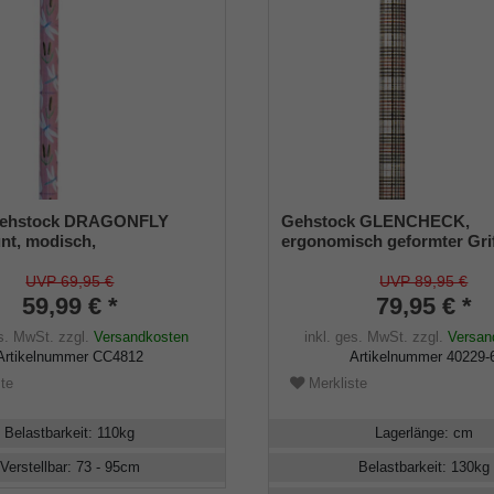
Gehstock DRAGONFLY
Gehstock GLENCHECK,
unt, modisch,
ergonomisch geformter Gri
tellbar 73-95, Derbygriff,
Kunststoff, Softgrip-Besch
tall, Gummipuffer
Stock Aluminium höhenverst
UVP 69,95 €
UVP 89,95 €
inklusive Gummipuffer
59,99 € *
79,95 € *
es. MwSt.
zzgl.
Versandkosten
inkl. ges. MwSt.
zzgl.
Versan
Artikelnummer
CC4812
Artikelnummer
40229-
te
Merkliste
Belastbarkeit
:
110
kg
Lagerlänge
:
cm
Verstellbar
:
73 - 95
cm
Belastbarkeit
:
130
kg