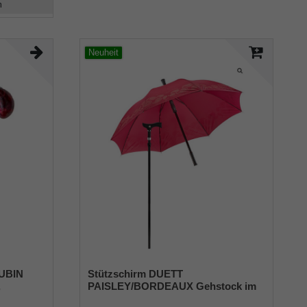
m
Neuheit
RUBIN
Stützschirm DUETT
,
PAISLEY/BORDEAUX Gehstock im
all,
Regenschirm, höhenverstellbar,