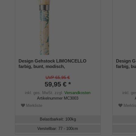
Design Gehstock LIMONCELLO
Design 
farbig, bunt, modisch,
farbig, b
höhenverstellbar, Derbygriff,
höhenvers
Leichtmetall, edler Messingring,
Leichtme
UVP 65,95 €
Damen und Herren, inkl.
59,95 € *
Gummipuffer.
inkl. ges. MwSt.
zzgl.
Versandkosten
inkl. g
Artikelnummer
MC3003
Merkliste
Merklis
Belastbarkeit
:
100
kg
Verstellbar
:
77 - 100
cm