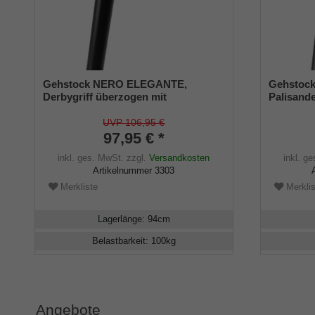
Gehstock NERO ELEGANTE,
Gehstock
Derbygriff überzogen mit
Palisande
handgenähtem, schwarzem Glatt-
aus Wass
Leder, Stock schwarz lackiertes
Hartholz 
UVP 106,95 €
Buchenholz, Chromring,
Chromrin
97,95 € *
Gummipuffer
inkl. ges. MwSt.
zzgl.
Versandkosten
inkl. g
Artikelnummer
3303
Merkliste
Merklis
Lagerlänge
:
94
cm
Belastbarkeit
:
100
kg
Angebote