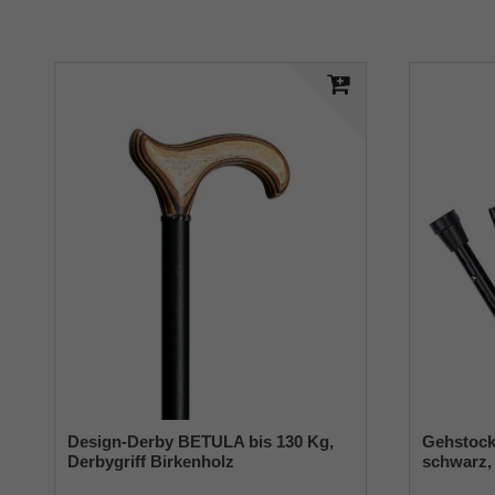
Design-Derby BETULA bis 130 Kg,
Gehstock
Derbygriff Birkenholz
schwarz, 
schichtverleimt, Chromring, Stock
stabiles 