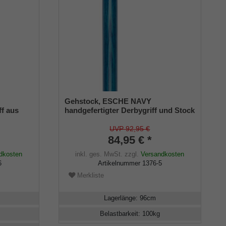
Gehstock, ESCHE NAVY
ff aus
handgefertigter Derbygriff und Stock
ichtung,
europäisches Eschenholz,
ellbar,
Chromring, geflammt und navy-blau
UVP 92,95 €
lackiert, inkl Gummipuffer
84,95 € *
dkosten
inkl. ges. MwSt.
zzgl.
Versandkosten
6
Artikelnummer
1376-5
Merkliste
Lagerlänge
:
96
cm
Belastbarkeit
:
100
kg