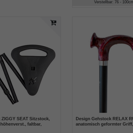
Verstellbar
:
76 - 100
c
 ZIGGY SEAT Sitzstock,
Design Gehstock RELAX 
höhenverst., faltbar,
anatomisch geformter Griff
Leichtmetall,Spezial
Chromring, Stock Leichtmet