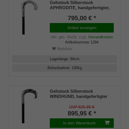
Gehstock Silberstock
APHRODITE, handgefertigter,
fein ziselierter Rundhakengriff
795,00 € *
aus echtem 925/1000
Sterlingsilber, aufgesetzt auf
Artikel anzeigen
einen Stock aus edlem
Makassar Ebenholz, inklusiv
inkl. ges. MwSt.
zzgl.
Versandkosten
Schlankpuffer.
Artikelnummer
1294
Merkliste
Lagerlänge
:
94
cm
Belastbarkeit
:
100
kg
Gehstock Silberstock
WINDHUND, handgefertigter
Rundhakengriff aus echtem
925/1000 Sterling Silber mit
UVP 925,95 €
aufwendiger Nachbildung eines
895,95 € *
liegenden Wundhundes,
aufgesetzt auf einen Stock aus
In den Warenkorb
edlem Makassar Ebenholz,