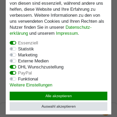
Artikel anzeigen
herausgearbeitetem
von diesen sind essenziell, während andere uns
Windhundkopf, aufgesetzt auf
helfen, diese Website und Ihre Erfahrung zu
inkl. ges. MwSt.
zzgl.
Versandkosten
einen Stock aus edlem
Artikelnummer
2464-E
verbessern. Weitere Informationen zu den von
Makassar Ebenholz, inklusiv
Schlankpuffer.
Merkliste
uns verwendeten Cookies und Ihren Rechten als
Nutzer finden Sie in unserer
Daten­schutz­
Lagerlänge
:
98
cm
erklärung
und unserem
Impressum
.
Belastbarkeit
:
100
kg
Essenziell
Statistik
Marketing
Gehstock Frackstock
Externe Medien
Knaufstock BOLOGNA,
DHL Wunschzustellung
handgefertigter Knaufgriff aus
569,00 € *
echtem 925/1000 Sterling Silber
PayPal
mit feinen empor fließenden
Funktional
Artikel anzeigen
Wellen, aufgesetzt auf einen
Weitere Einstellungen
Stock aus edlem Makassar
inkl. ges. MwSt.
zzgl.
Versandkosten
Ebenholz, inklusiv
Artikelnummer
2142-E
Alle akzeptieren
Schlankpuffer
Merkliste
Auswahl akzeptieren
SEHR GUT
Lagerlänge
:
98
cm