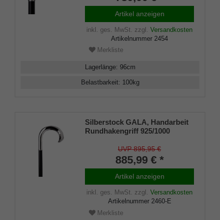
eines Löwenkopfes mit Ball im
Maul, aufgesetzt auf einen
Artikel anzeigen
Stock aus edlem Makassar
Ebenholz, inklusiv Schlank
inkl. ges. MwSt.
zzgl.
Versandkosten
Artikelnummer
2454
Merkliste
Lagerlänge
:
96
cm
Belastbarkeit
:
100
kg
Silberstock GALA, Handarbeit
Rundhakengriff 925/1000
Sterling Silber, Stock edles
Ebenholz, Manufakturarbeit
UVP 895,95 €
885,99 € *
Artikel anzeigen
inkl. ges. MwSt.
zzgl.
Versandkosten
Artikelnummer
2460-E
Merkliste