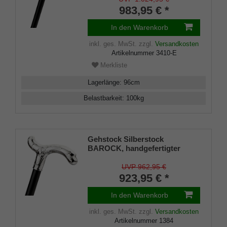
edlem Makassar Ebenholz,
983,95 € *
inklusiv Gummipuffer
In den Warenkorb
inkl. ges. MwSt.
zzgl.
Versandkosten
Artikelnummer
3410-E
Merkliste
Lagerlänge
:
96
cm
Belastbarkeit
:
100
kg
Gehstock Silberstock
BAROCK, handgefertigter
Derbygriff 925/1000
Sterlingsilber mit feiner
UVP 962,95 €
Ziselierung, Stock aus edlem
923,95 € *
Ebenholz, Manufakturarbeit
In den Warenkorb
inkl. ges. MwSt.
zzgl.
Versandkosten
Artikelnummer
1384