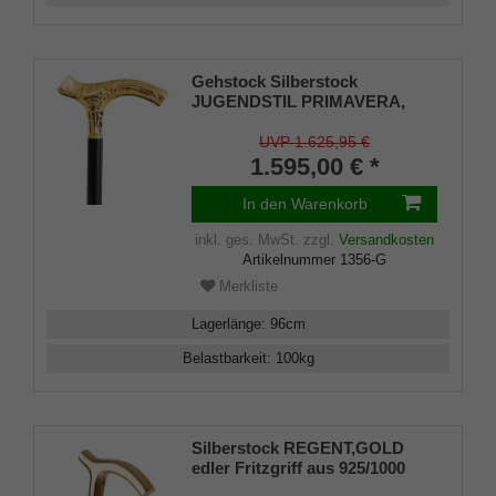
Gehstock Silberstock
JUGENDSTIL PRIMAVERA,
feinvergoldeter Fritzgriff mit
schönen Ziselierungen, Stock
UVP 1.625,95 €
aus edlem Makassar-Ebenholz,
1.595,00 € *
Gummipuffer.
In den Warenkorb
inkl. ges. MwSt.
zzgl.
Versandkosten
Artikelnummer
1356-G
Merkliste
Lagerlänge
:
96
cm
Belastbarkeit
:
100
kg
Silberstock REGENT,GOLD
edler Fritzgriff aus 925/1000
Sterling Silber fein-vergoldet