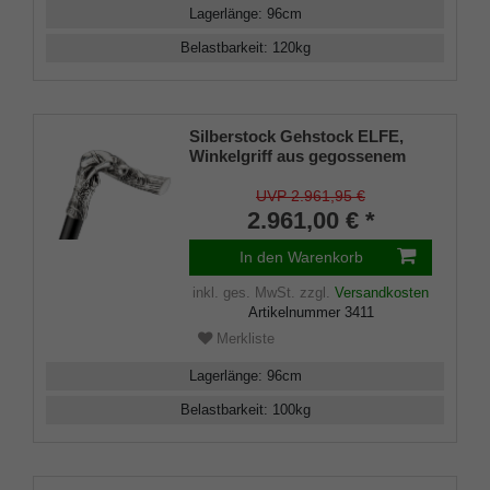
Lagerlänge
:
96
cm
Belastbarkeit
:
120
kg
Silberstock Gehstock ELFE,
Winkelgriff aus gegossenem
925/1000 Sterling Silber, Stock
aus edlem, handpoliertem
UVP 2.961,95 €
Makassar-Ebenholz,
2.961,00 € *
Wertanlage
In den Warenkorb
inkl. ges. MwSt.
zzgl.
Versandkosten
Artikelnummer
3411
Merkliste
Lagerlänge
:
96
cm
Belastbarkeit
:
100
kg