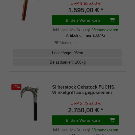
mit Gravurplatten, Stock aus
UVP 1.635,00 €
echtem Kirschbaumholz,
1.595,00 € *
Gummipuffer
In den Warenkorb
inkl. ges. MwSt.
zzgl.
Versandkosten
Artikelnummer
1387-G
Merkliste
Lagerlänge
:
96
cm
Belastbarkeit
:
100
kg
Silberstock Gehstock FUCHS,
-2%
Winkelgriff aus gegossenem
925/1000 Sterling Silber, Stock
aus edlem, handpoliertem
UVP 2.795,00 €
Makassar-Ebenholz,
2.750,00 € *
Wertanlage
In den Warenkorb
inkl. ges. MwSt.
zzgl.
Versandkosten