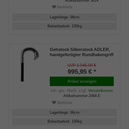
Artikelnummer
3414
Merkliste
Lagerlänge
:
98
cm
Belastbarkeit
:
100
kg
Gehstock Silberstock ADLER,
handgefertigter Rundhakengriff
aus echtem 925/1000 Sterling
Silber mit detailgetreuer
UVP 1.045,00 €
Nachbildung eines
995,95 € *
Adlerkopfes, aufgesetzt auf
einen Stock aus edlem
Artikel anzeigen
Makassar Ebenholz, inklusiv
Schlankpuffer.
inkl. ges. MwSt.
zzgl.
Versandkosten
Artikelnummer
2466-E
Merkliste
Lagerlänge
:
96
cm
Belastbarkeit
:
100
kg