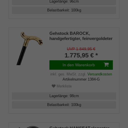
Lagerlänge
:
96
cm
Belastbarkeit
:
100
kg
Gehstock BAROCK,
handgefertigter, feinvergoldeter
Derbygriff, zart ziseliert, Stock
aus edlem Makassar-Ebenholz
UVP 1.849,95 €
98 cm, inkl. Gummipuffer.
1.775,95 € *
In den Warenkorb
inkl. ges. MwSt.
zzgl.
Versandkosten
Artikelnummer
1384-G
Merkliste
Lagerlänge
:
98
cm
Belastbarkeit
:
100
kg