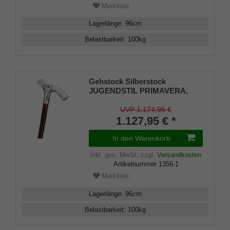
Merkliste
Lagerlänge
:
96
cm
Belastbarkeit
:
100
kg
Gehstock Silberstock
JUGENDSTIL PRIMAVERA,
handgefertigter Fritzgriff aus
echtem 925/1000 Sterlingsilber
UVP 1.174,95 €
mit aufwändigen Ziselierungen,
1.127,95 € *
aufgesetzt auf einen Stock aus
edlem, zartbraun gemasertem
In den Warenkorb
Kirschbaumholz, inklusiv
Gummipuffer.
inkl. ges. MwSt.
zzgl.
Versandkosten
Artikelnummer
1356-1
Merkliste
Lagerlänge
:
96
cm
Belastbarkeit
:
100
kg