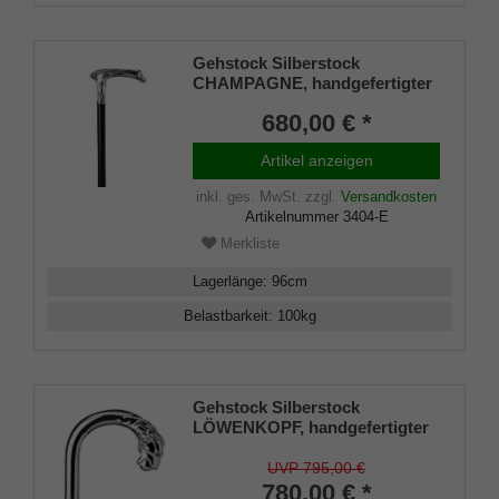
Gehstock Silberstock
CHAMPAGNE, handgefertigter
Derbygriff aus echtem 925/1000
680,00 € *
Sterling Silber mit aufwändigen
tropfenähnlichen
Artikel anzeigen
Ziselierungen, aufgesetzt auf
einen Stock aus edlem
inkl. ges. MwSt.
zzgl.
Versandkosten
Makassar Ebenholz, inklusiv
Artikelnummer
3404-E
Schlankpuffer.
Merkliste
Lagerlänge
:
96
cm
Belastbarkeit
:
100
kg
Gehstock Silberstock
LÖWENKOPF, handgefertigter
Rundhakengriff aus echtem
925/1000 Sterling Silber mit
UVP 795,00 €
detailgetreuer Nachbildung
780,00 € *