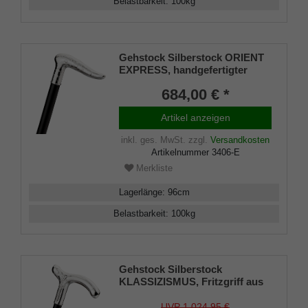
Belastbarkeit
:
100
kg
Gehstock Silberstock ORIENT
EXPRESS, handgefertigter
eleganter Derbygriff aus
684,00 € *
echtem 925/1000 Sterling Silber
mit feinen orientalischen
Artikel anzeigen
Ziselierungen verziert,
aufgesetzt auf einen Stock aus
inkl. ges. MwSt.
zzgl.
Versandkosten
edlem Makassar Ebenholz,
Artikelnummer
3406-E
inklusiv Schlankpuffer.
Merkliste
Lagerlänge
:
96
cm
Belastbarkeit
:
100
kg
Gehstock Silberstock
KLASSIZISMUS, Fritzgriff aus
echtem 925/1000 Sterling
Silber, ziseliert, Stock aus
UVP 1.024,95 €