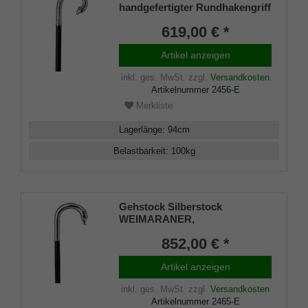
handgefertigter Rundhakengriff
925/1000 Sterling Silber, edles
619,00 € *
Makassar Ebenholz,
Manufakturarbeit
Artikel anzeigen
inkl. ges. MwSt.
zzgl.
Versandkosten
Artikelnummer
2456-E
Merkliste
Lagerlänge
:
94
cm
Belastbarkeit
:
100
kg
Gehstock Silberstock
WEIMARANER,
handgefertigter Rundhakengriff
852,00 € *
aus echtem 925/1000 Sterling
Silber mit fein
Artikel anzeigen
herausgearbeitetem Hundekopf
der Rasse Weimaraner,
inkl. ges. MwSt.
zzgl.
Versandkosten
aufgesetzt auf einen Stock aus
Artikelnummer
2465-E
edlem Makassar Ebenholz,