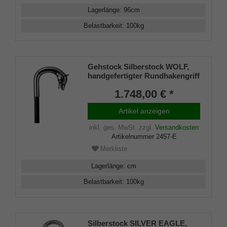
Lagerlänge
:
96
cm
Belastbarkeit
:
100
kg
Gehstock Silberstock WOLF,
handgefertigter Rundhakengriff
aus echtem 925/1000 Sterling
1.748,00 € *
Silber mit einem fein
herausgearbeitetem Wolfskopf,
Artikel anzeigen
aufgesetzt auf einen Stock aus
edlem Makassar Ebenholz,
inkl. ges. MwSt.
zzgl.
Versandkosten
inklusiv Schlankpuffer.
Artikelnummer
2457-E
Merkliste
Lagerlänge
:
cm
Belastbarkeit
:
100
kg
Silberstock SILVER EAGLE,