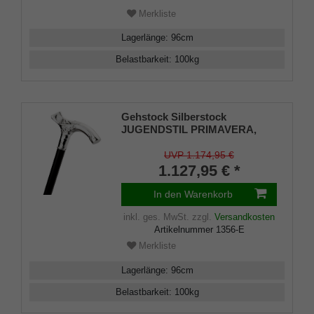
Merkliste
Lagerlänge
:
96
cm
Belastbarkeit
:
100
kg
Gehstock Silberstock
JUGENDSTIL PRIMAVERA,
handgefertigter Fritzgriff aus
echtem 925/1000 Sterlingsilber
UVP 1.174,95 €
mit aufwändigen Ziselierungen,
1.127,95 € *
aufgesetzt auf einen Stock aus
edlem Makassar-Ebenholz,
In den Warenkorb
inklusiv Gummipuffer.
inkl. ges. MwSt.
zzgl.
Versandkosten
Artikelnummer
1356-E
Merkliste
Lagerlänge
:
96
cm
Belastbarkeit
:
100
kg