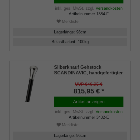
inkl. ges. MwSt.
zzgl.
Versandkosten
Artikelnummer
1384-F
Merkliste
Lagerlänge
:
98
cm
Belastbarkeit
:
100
kg
Silberknauf Gehstock
SCANDINAVIC, handgefertigter
Knaufgriff 925/1000
Sterlingsilber, edles Makassar-
UVP 849,95 €
Ebenholz, inklusive
815,95 € *
Gummipuffer
Artikel anzeigen
inkl. ges. MwSt.
zzgl.
Versandkosten
Artikelnummer
3402-E
Merkliste
Lagerlänge
:
96
cm