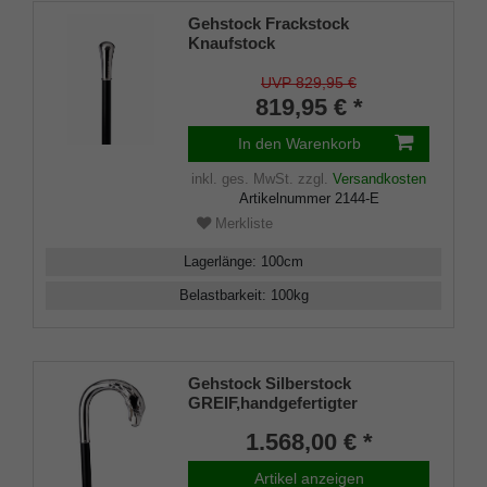
Gehstock Frackstock
Knaufstock
COPENHAGEN,handgefertigter
Knaufgriff aus echtem 925/1000
UVP 829,95 €
Sterling Silber, fein gehämmert,
819,95 € *
aufgesetzt auf einen Stock aus
edlem Makassar Ebenholz,
In den Warenkorb
inklusiv Schlankpuffer.
inkl. ges. MwSt.
zzgl.
Versandkosten
Artikelnummer
2144-E
Merkliste
Lagerlänge
:
100
cm
Belastbarkeit
:
100
kg
Gehstock Silberstock
GREIF,handgefertigter
Rundhakengriff aus echtem
1.568,00 € *
925/1000 Sterling Silber mit
präziser Nachbildung eines
Artikel anzeigen
Greifkopfes, aufgesetzt auf