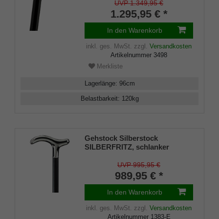
aus edlem, handpoliertem
UVP 1.349,95 €
Makassar-Ebenholz, inklusive
1.295,95 € *
Gummipuffer.
In den Warenkorb
inkl. ges. MwSt.
zzgl.
Versandkosten
Artikelnummer
3498
Merkliste
Lagerlänge
:
96
cm
Belastbarkeit
:
120
kg
Gehstock Silberstock
SILBERFRITZ, schlanker
handgefertigter Derbygriff aus
echtem 925/1000 Sterlingsilber,
UVP 995,95 €
aufgesetzt auf einen Stock aus
989,95 € *
edlem Makassar Ebenholz,
inklusiv Schlankpuffer.
In den Warenkorb
inkl. ges. MwSt.
zzgl.
Versandkosten
Artikelnummer
1383-E