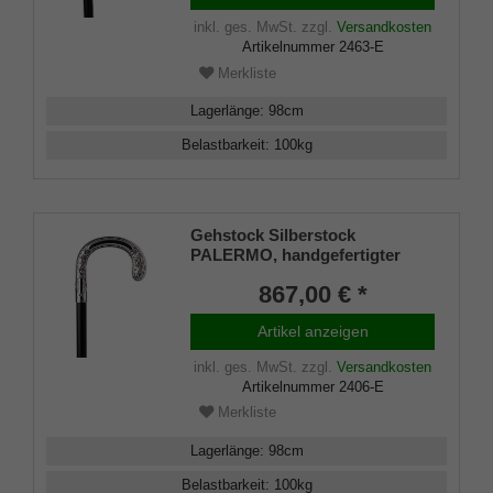
einen Stock aus edlem
inkl. ges. MwSt.
zzgl.
Versandkosten
Makassar Ebenholz, inklusiv
Artikelnummer
2463-E
Schlankpuffer.
Merkliste
Lagerlänge
:
98
cm
Belastbarkeit
:
100
kg
Gehstock Silberstock
PALERMO, handgefertigter
Rundhakengriff aus echtem
867,00 € *
925/1000 Sterling Silber mit fein
eingearbeiteten Blätterformen
Artikel anzeigen
am vorderen und hinteren Teil,
aufgesetzt auf einen Stock aus
inkl. ges. MwSt.
zzgl.
Versandkosten
edlem Makassar Ebenholz,
Artikelnummer
2406-E
inklusiv Schlank
Merkliste
Lagerlänge
:
98
cm
Belastbarkeit
:
100
kg