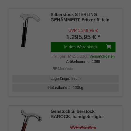
Silberstock STERLING
GEHÄMMERT, Fritzgriff, fein
gehämmert, Gravurplatten aus
925/1000 Sterling Silber, Stock
UVP 1.349,95 €
edles Makassar Ebenholz,
1.295,95 € *
Gummipuffer
In den Warenkorb
inkl. ges. MwSt.
zzgl.
Versandkosten
Artikelnummer
1388
Merkliste
Lagerlänge
:
96
cm
Belastbarkeit
:
100
kg
Gehstock Silberstock
BAROCK, handgefertigter
Derbygriff aus 925/1000
Sterlingsilber, fein ziseliert,
UVP 962,95 €