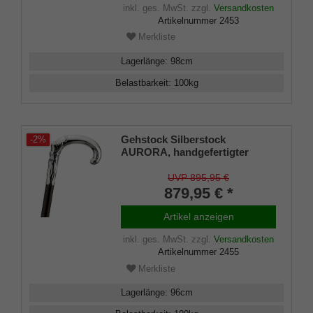
inklusiv Schlankpuffer.
inkl. ges. MwSt.
zzgl.
Versandkosten
Artikelnummer
2453
Merkliste
Lagerlänge
:
98
cm
Belastbarkeit
:
100
kg
Gehstock Silberstock
-2%
AURORA, handgefertigter
Rundhakengriff aus echtem
925/1000 Sterling Silber mit fein
UVP 895,95 €
herausgearbeiteter Abbildung
879,95 € *
der Aurora,, aufgesetzt auf
einen Stock aus edlem
Artikel anzeigen
Makassar Ebenholz, inklusive
elegantem Gummipuffer.
inkl. ges. MwSt.
zzgl.
Versandkosten
Artikelnummer
2455
Merkliste
Lagerlänge
:
96
cm