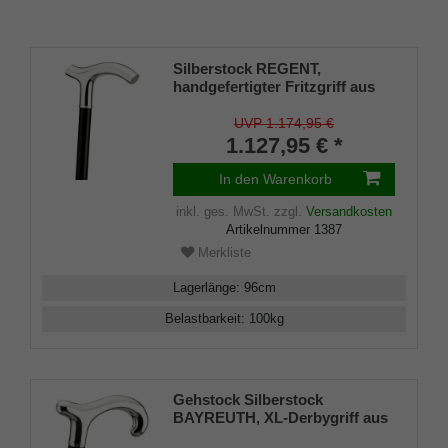
Silberstock REGENT,
handgefertigter Fritzgriff aus
echtem 925/1000 Sterling Silber
mit Gravurplatten, Stock aus
UVP 1.174,95 €
echtem Makassar-Ebenholz,
1.127,95 € *
Gummipuffer
In den Warenkorb
inkl. ges. MwSt.
zzgl.
Versandkosten
Artikelnummer
1387
Merkliste
Lagerlänge
:
96
cm
Belastbarkeit
:
100
kg
Gehstock Silberstock
BAYREUTH, XL-Derbygriff aus
925/1000 Sterling Silber, Stock