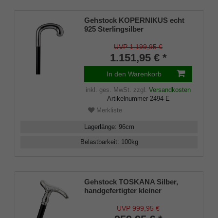
Gehstock KOPERNIKUS echt
925 Sterlingsilber
Rundhakengriff, echtes
Makassar Ebenholz
UVP 1.199,95 €
1.151,95 € *
In den Warenkorb
inkl. ges. MwSt.
zzgl.
Versandkosten
Artikelnummer
2494-E
Merkliste
Lagerlänge
:
96
cm
Belastbarkeit
:
100
kg
Gehstock TOSKANA Silber,
handgefertigter kleiner
Derbygriff aus echtem 925/1000
Sterling Silber mit feinen
UVP 999,95 €
mediterranen Ziselierungen,