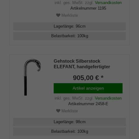
inkl. ges. MwSt.
zzgl.
Versandkosten
Artikelnummer
1195
Merkliste
Lagerlänge
:
96
cm
Belastbarkeit
:
100
kg
Gehstock Silberstock
ELEFANT, handgefertigter
Rundhakengriff aus echtem
905,00 € *
925/1000 Sterling Silber mit
einem aufwendig
Artikel anzeigen
herausgearbeitetem
Elefantenkopf, aufgesetzt auf
inkl. ges. MwSt.
zzgl.
Versandkosten
einen Stock aus edlem
Artikelnummer
2458-E
Makassar Ebenholz, inklusiv
Schlankpuffer.
Merkliste
Lagerlänge
:
98
cm
Belastbarkeit
:
100
kg