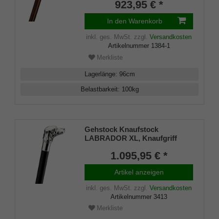
Stock aus edlem
923,95 € *
Kirschbaumholz,
Manufakturarbeit
In den Warenkorb
inkl. ges. MwSt.
zzgl.
Versandkosten
Artikelnummer
1384-1
Merkliste
Lagerlänge
:
96
cm
Belastbarkeit
:
100
kg
Gehstock Knaufstock
LABRADOR XL, Knaufgriff
echtes 925/1000 Sterling Silber,
1.095,95 € *
kräftiger Stock edles Makassar-
Ebenholz handpoliert,
Artikel anzeigen
Gummipuffer, 98 cm
inkl. ges. MwSt.
zzgl.
Versandkosten
Artikelnummer
3413
Merkliste