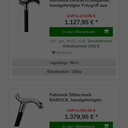
Gehstock HANSEAT,eleganter,
handgefertigter Fritzgriff aus
echtem 925/1000 Sterling Silber
mit Gravurplatten beidseitig,
UVP 1.174,95 €
Stock aus echtem, poliertem
1.127,95 € *
Makassar-Ebenholz, inkl.
elegantem Spezialpuffer.
In den Warenkorb
inkl. ges. MwSt.
zzgl.
Versandkosten
Artikelnummer
3431-E
Merkliste
Lagerlänge
:
96
cm
Belastbarkeit
:
100
kg
Faltstock Silberstock
BAROCK, handgefertigter
Derbygriff aus 925/1000
Sterlingsilber, fein ziseliert,
UVP 1.395,95 €
Stock aus edlem Ebenholz,
1.379,95 € *
Manufakturarbeit
In den Warenkorb