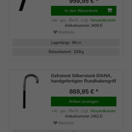
959,95 € *
aufgesetzt auf einen Stock aus
edlem Makassar Ebenholz,
In den Warenkorb
inklusiv Schlankpuffer.
inkl. ges. MwSt.
zzgl.
Versandkosten
Artikelnummer
3409-E
Merkliste
Lagerlänge
:
96
cm
Belastbarkeit
:
100
kg
Gehstock Silberstock DIANA,
handgefertigter Rundhakengriff
aus 925/1000 Sterling Silber mit
869,95 € *
schlichten aber eleganten
Ziselierungen, aufgesetzt auf
Artikel anzeigen
einen Stock aus edlem
Makassar Ebenholz, inklusiv
inkl. ges. MwSt.
zzgl.
Versandkosten
Schlankpuffer.
Artikelnummer
2462-E
Merkliste