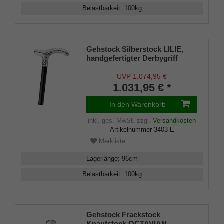
Belastbarkeit
:
100
kg
Gehstock Silberstock LILIE,
handgefertigter Derbygriff
925/1000 Sterlingsilber,
aufgesetzt auf einen Stock aus
UVP 1.074,95 €
edlem Makassar-Ebenholz,
1.031,95 € *
inklusiv Gummipuffer.
In den Warenkorb
inkl. ges. MwSt.
zzgl.
Versandkosten
Artikelnummer
3403-E
Merkliste
Lagerlänge
:
96
cm
Belastbarkeit
:
100
kg
Gehstock Frackstock
Knaufstock OCTAVIAN,