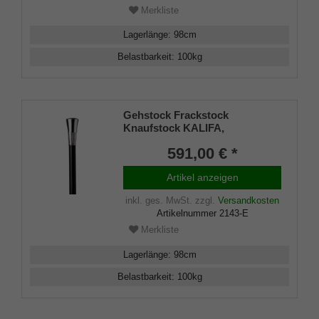
inklusiv Schlankpuffer.
Merkliste
Lagerlänge
:
98
cm
Belastbarkeit
:
100
kg
Gehstock Frackstock
Knaufstock KALIFA,
handgefertigter Knaufgriff aus
591,00 € *
echtem 925/1000 Sterling Silber
mit säulenähnlichen
Artikel anzeigen
Verzierungen, aufgesetzt auf
einen Stock aus edlem
inkl. ges. MwSt.
zzgl.
Versandkosten
Makassar Ebenholz, inklusiv
Artikelnummer
2143-E
Schlankpuffer.
Merkliste
Lagerlänge
:
98
cm
Belastbarkeit
:
100
kg