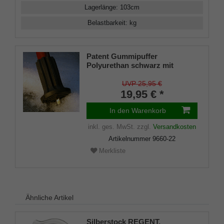
Lagerlänge
:
103
cm
Belastbarkeit
:
kg
Patent Gummipuffer
Polyurethan schwarz mit
ausklappbarem Spike für
Gehstöcke aus Holz und Metall,
UVP 25,95 €
flexibler Schaft für
19,95 € *
Durchmesser von ca. 17-22 mm
In den Warenkorb
inkl. ges. MwSt.
zzgl.
Versandkosten
Artikelnummer
9660-22
Merkliste
Ähnliche Artikel
Silberstock REGENT,