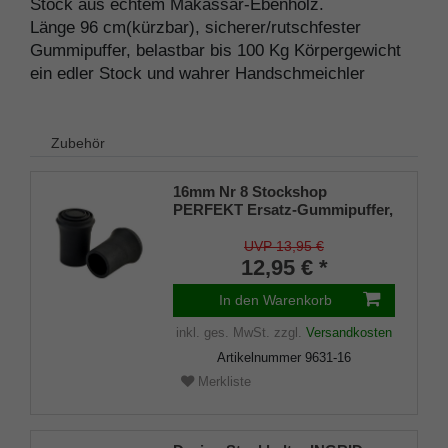
Stock aus echtem Makassar-Ebenholz.
Länge 96 cm(kürzbar), sicherer/rutschfester
Gummipuffer, belastbar bis 100 Kg Körpergewicht
ein edler Stock und wahrer Handschmeichler
Zubehör
16mm Nr 8 Stockshop
PERFEKT Ersatz-Gummipuffer,
echt Kautschuk, schwarz,
elegant, mit Metalleinlage (VE 2
UVP 13,95 €
Stück)
12,95 € *
In den Warenkorb
inkl. ges. MwSt.
zzgl.
Versandkosten
Artikelnummer
9631-16
Merkliste