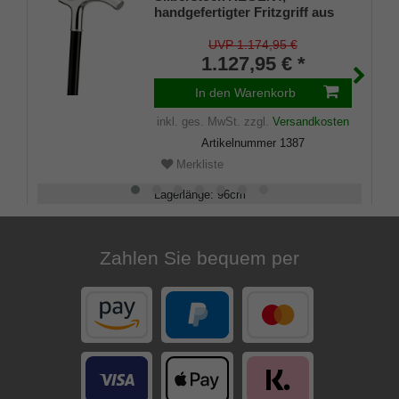
handgefertigter Fritzgriff aus
echtem 925/1000 Sterling Silber
mit Gravurplatten, Stock aus
UVP 1.174,95 €
echtem Makassar-Ebenholz,
1.127,95 € *
Gummipuffer
In den Warenkorb
inkl. ges. MwSt.
zzgl.
Versandkosten
Artikelnummer
1387
Merkliste
Lagerlänge
:
96
cm
Belastbarkeit
:
100
kg
Zahlen Sie bequem per