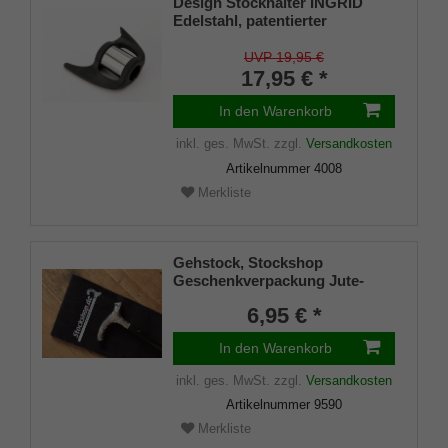
Design Stockhalter INGRID
Edelstahl, patentierter
Stockhalter, universelle Größe
(18 - 22mm), Weichgummi
UVP 19,95 €
17,95 € *
In den Warenkorb
inkl. ges. MwSt.
zzgl.
Versandkosten
Artikelnummer
4008
Merkliste
Gehstock, Stockshop
Geschenkverpackung Jute-
Tasche schwarz mit
6,95 € *
Klettverschluss
In den Warenkorb
inkl. ges. MwSt.
zzgl.
Versandkosten
Artikelnummer
9590
Merkliste