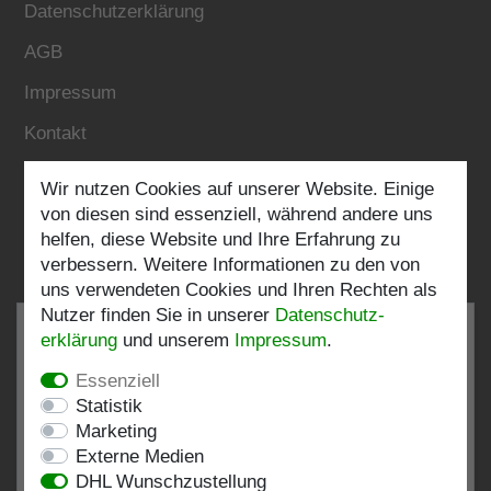
Datenschutzerklärung
AGB
Impressum
Kontakt
Wir nutzen Cookies auf unserer Website. Einige
Folgen Sie uns:
von diesen sind essenziell, während andere uns
helfen, diese Website und Ihre Erfahrung zu
verbessern. Weitere Informationen zu den von
uns verwendeten Cookies und Ihren Rechten als
Nutzer finden Sie in unserer
Daten­schutz­
erklärung
und unserem
Impressum
.
Essenziell
SEHR GUT
4.82 / 5
Statistik
Marketing
aus 196 Bewertungen
Externe Medien
bei: shopvote.de, Amazon
DHL Wunschzustellung