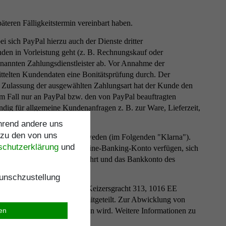
äteren Fälligkeitstermin vereinbart haben.
sich PayPal hierzu auch der Dienste dritter
nden in Vorleistung geht (z. B. Rechnungskauf oder
enannten Zahlungsdienstleister ab. Vor Annahme der
ittelten Kundendaten eine Bonitätsprüfung durch. Der
i Zulassung der ausgewählten Zahlungsart hat der Kunde den
em Fall nur an PayPal bzw. den von PayPal beauftragten
ändig für allgemeine Kundenanfragen z. B. zur Ware, Lieferzeit,
ährend andere uns
 zu den von uns
n 46, 11134 Stockholm, Schweden (im Folgenden "Klarna").
schutz­erklärung
und
isung" freigeschaltetes Online-Banking-Konto verfügen, sich
danach von Klarna durchgeführt und das Bankkonto des
com
/sofort
/
abrufen.
nschzustellung
dienstleister Mollie B.V., Keizersgracht 313, 1016 EE
line-Shop des Verkäufers mitgeteilt. Zur Abwicklung von
de ggf. gesondert hingewiesen wird. Weitere Informationen zu
ren