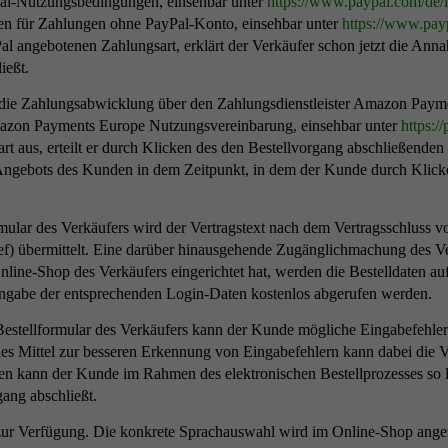
Pal-Nutzungsbedingungen, einsehbar unter
https://www.paypal.com
/de
/
en für Zahlungen ohne PayPal-Konto, einsehbar unter
https://www.pay
al angebotenen Zahlungsart, erklärt der Verkäufer schon jetzt die An
ießt.
ie Zahlungsabwicklung über den Zahlungsdienstleister Amazon Payme
azon Payments Europe Nutzungsvereinbarung, einsehbar unter
https:/
 aus, erteilt er durch Klicken des den Bestellvorgang abschließende
s Angebots des Kunden in dem Zeitpunkt, in dem der Kunde durch Klic
mular des Verkäufers wird der Vertragstext nach dem Vertragsschlus
ef) übermittelt. Eine darüber hinausgehende Zugänglichmachung des Ver
ine-Shop des Verkäufers eingerichtet hat, werden die Bestelldaten au
ngabe der entsprechenden Login-Daten kostenlos abgerufen werden.
Bestellformular des Verkäufers kann der Kunde mögliche Eingabefehle
hes Mittel zur besseren Erkennung von Eingabefehlern kann dabei die V
en kann der Kunde im Rahmen des elektronischen Bestellprozesses so 
gang abschließt.
 zur Verfügung. Die konkrete Sprachauswahl wird im Online-Shop angez