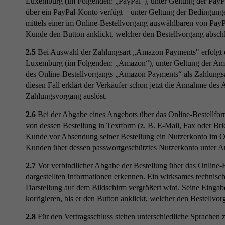
Luxemburg (im Folgenden: „PayPal“), unter Geltung der Pay
über ein PayPal-Konto verfügt – unter Geltung der Bedingung
mittels einer im Online-Bestellvorgang auswählbaren von PayP
Kunde den Button anklickt, welcher den Bestellvorgang abschl
2.5
Bei Auswahl der Zahlungsart „Amazon Payments" erfolgt d
Luxemburg (im Folgenden: „Amazon“), unter Geltung der Am
des Online-Bestellvorgangs „Amazon Payments“ als Zahlungsart
diesen Fall erklärt der Verkäufer schon jetzt die Annahme de
Zahlungsvorgang auslöst.
2.6
Bei der Abgabe eines Angebots über das Online-Bestellfor
von dessen Bestellung in Textform (z. B. E-Mail, Fax oder Bri
Kunde vor Absendung seiner Bestellung ein Nutzerkonto im Onl
Kunden über dessen passwortgeschütztes Nutzerkonto unter A
2.7
Vor verbindlicher Abgabe der Bestellung über das Online-
dargestellten Informationen erkennen. Ein wirksames technisc
Darstellung auf dem Bildschirm vergrößert wird. Seine Eingab
korrigieren, bis er den Button anklickt, welcher den Bestellvor
2.8
Für den Vertragsschluss stehen unterschiedliche Sprachen