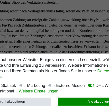
line-Shop des Verkäufers mitgeteilt.
lung sofort nach Vertragsabschluss fällig, sofern die Parteien keinen sp
tenen Zahlungsart erfolgt die Zahlungsabwicklung über PayPal, wobei 
er PayPal auch Zahlungsarten anbietet, bei denen er gegenüber dem Ku
PayPal bzw. an den von PayPal beauftragten und dem Kunden konkret b
 PayPal beauftragte Zahlungsdienstleister unter Verwendung der überm
gsart im Falle eines negativen Prüfungsergebnisses zu verweigern. Be
 in den vereinbarten Zahlungsintervallen zu bezahlen. Er kann in dies
er Verkäufer bleibt jedoch auch im Falle der Forderungsabtretung zust
und -zusendungen oder Gutschriften.
auf unserer Website. Einige von diesen sind essenziell, w
te und Ihre Erfahrung zu verbessern. Weitere Informationen
 die Zahlungsabwicklung durch die Klarna Bank AB (publ), Sveaväge
 und Ihren Rechten als Nutzer finden Sie in unserer
Daten­
können, muss der Kunde über ein für die Teilnahme an "Sofortüberwe
m
.
ungsanweisung bestätigen. Die Zahlungstransaktion wird unmittelbar 
rtüberweisung" kann der Kunde im Internet unter
https://www.klarna.
Statistik
Marketing
Externe Medien
DHL Wu
otenen Zahlungsart erfolgt die Zahlungsabwicklung durch den Zahlungs
nktional
Weitere Einstellungen
lnen über Mollie angebotenen Zahlungsarten werden dem Kunden im On
, für die ggf. besondere Zahlungsbedingungen gelten, auf die der Kun
ahl akzeptieren
Alle akzeptie
ufbar.