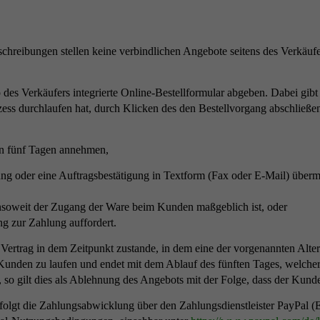
hreibungen stellen keine verbindlichen Angebote seitens des Verkäufe
es Verkäufers integrierte Online-Bestellformular abgeben. Dabei gib
zess durchlaufen hat, durch Klicken des den Bestellvorgang abschließen
n fünf Tagen annehmen,
ng oder eine Auftragsbestätigung in Textform (Fax oder E-Mail) übermi
insoweit der Zugang der Ware beim Kunden maßgeblich ist, oder
g zur Zahlung auffordert.
ertrag in dem Zeitpunkt zustande, in dem eine der vorgenannten Altern
unden zu laufen und endet mit dem Ablauf des fünften Tages, welcher
 so gilt dies als Ablehnung des Angebots mit der Folge, dass der Kunde
lgt die Zahlungsabwicklung über den Zahlungsdienstleister PayPal (Eu