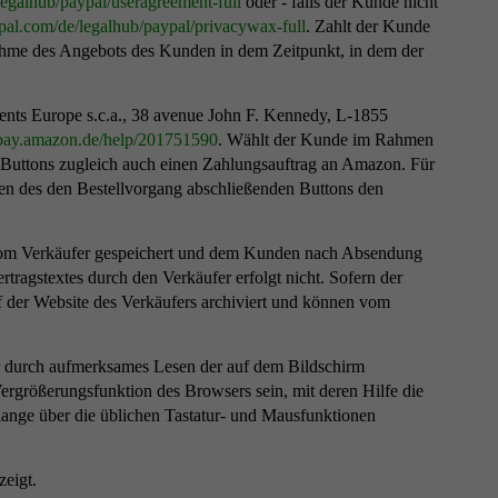
legalhub
/paypal
/useragreement-full
oder - falls der Kunde nicht
pal.com
/de
/legalhub
/paypal
/privacywax-full
. Zahlt der Kunde
nahme des Angebots des Kunden in dem Zeitpunkt, in dem der
nts Europe s.c.a., 38 avenue John F. Kennedy, L-1855
/pay.amazon.de
/help
/201751590
. Wählt der Kunde im Rahmen
n Buttons zugleich auch einen Zahlungsauftrag an Amazon. Für
ken des den Bestellvorgang abschließenden Buttons den
s vom Verkäufer gespeichert und dem Kunden nach Absendung
tragstextes durch den Verkäufer erfolgt nicht. Sofern der
f der Website des Verkäufers archiviert und können vom
r durch aufmerksames Lesen der auf dem Bildschirm
ergrößerungsfunktion des Browsers sein, mit deren Hilfe die
lange über die üblichen Tastatur- und Mausfunktionen
eigt.