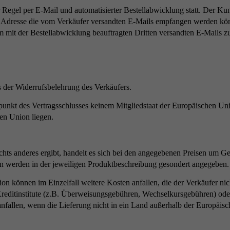
egel per E-Mail und automatisierter Bestellabwicklung statt. Der Kund
ser Adresse die vom Verkäufer versandten E-Mails empfangen werden 
em mit der Bestellabwicklung beauftragten Dritten versandten E-Mails z
 der Widerrufsbelehrung des Verkäufers.
tpunkt des Vertragsschlusses keinem Mitgliedstaat der Europäischen Un
en Union liegen.
hts anderes ergibt, handelt es sich bei den angegebenen Preisen um Ges
en werden in der jeweiligen Produktbeschreibung gesondert angegeben.
n können im Einzelfall weitere Kosten anfallen, die der Verkäufer nic
Kreditinstitute (z.B. Überweisungsgebühren, Wechselkursgebühren) oder
fallen, wenn die Lieferung nicht in ein Land außerhalb der Europäis