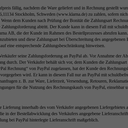
eis fällig, nachdem die Ware geliefert und in Rechnung gestellt wurde
1134 Stockholm, Schweden (www.klarna.de) zu zahlen, sofern nichts a
s. Wenn dem Kunden nach Prüfung der Bonität die Zahlungsart Rechnung
 Zahlungsforderung abtritt. Der Kunde kann in diesem Fall mit schuld
rna AB, die der Kunde im Rahmen des Bestellprozesses abrufen kann. D
zubieten und diese Zahlungsart bei Überschreitung des angegebenen B
auf eine entsprechende Zahlungsbeschränkung hinweisen.
Verkäufer seine Zahlungsforderung an PayPal ab. Vor Annahme der Abtr
ng durch. Der Verkäufer behält sich vor, dem Kunden die Zahlungsart
ayPal Rechnung“ von PayPal zugelassen, hat der Kunde den Rechnungsb
vorgegeben wird. Er kann in diesem Fall nur an PayPal mit schuldbefre
nanfragen z. B. zur Ware, Lieferzeit, Versendung, Retouren, Reklama
ingungen für die Nutzung des Rechnungskaufs von PayPal, einsehbar u
die Lieferung innerhalb des vom Verkäufer angegebenen Liefergebietes 
t die in der Bestellabwicklung des Verkäufers angegebene Lieferanschr
ng bei PayPal hinterlegte Lieferanschrift maßgeblich.