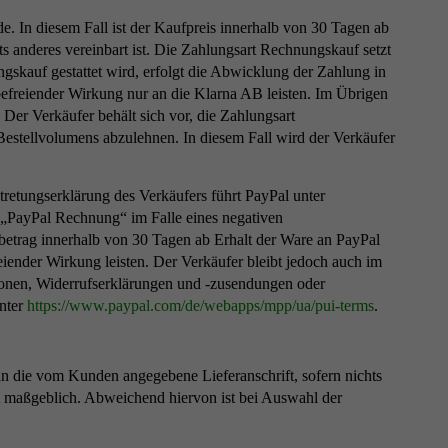
. In diesem Fall ist der Kaufpreis innerhalb von 30 Tagen ab
nderes vereinbart ist. Die Zahlungsart Rechnungskauf setzt
skauf gestattet wird, erfolgt die Abwicklung der Zahlung in
befreiender Wirkung nur an die Klarna AB leisten. Im Übrigen
er Verkäufer behält sich vor, die Zahlungsart
estellvolumens abzulehnen. In diesem Fall wird der Verkäufer
etungserklärung des Verkäufers führt PayPal unter
 „PayPal Rechnung“ im Falle eines negativen
etrag innerhalb von 30 Tagen ab Erhalt der Ware an PayPal
iender Wirkung leisten. Der Verkäufer bleibt jedoch auch im
tionen, Widerrufserklärungen und -zusendungen oder
nter
https://www.paypal.com
/de
/webapps
/mpp
/ua
/pui-terms
.
an die vom Kunden angegebene Lieferanschrift, sofern nichts
ift maßgeblich. Abweichend hiervon ist bei Auswahl der