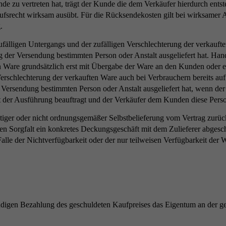
de zu vertreten hat, trägt der Kunde die dem Verkäufer hierdurch ents
ufsrecht wirksam ausübt. Für die Rücksendekosten gilt bei wirksamer 
.
fälligen Untergangs und der zufälligen Verschlechterung der verkauft
 der Versendung bestimmten Person oder Anstalt ausgeliefert hat. Hand
en Ware grundsätzlich erst mit Übergabe der Ware an den Kunden oder 
 Verschlechterung der verkauften Ware auch bei Verbrauchern bereits a
 Versendung bestimmten Person oder Anstalt ausgeliefert hat, wenn der
der Ausführung beauftragt und der Verkäufer dem Kunden diese Person
htiger oder nicht ordnungsgemäßer Selbstbelieferung vom Vertrag zurückz
enen Sorgfalt ein konkretes Deckungsgeschäft mit dem Zulieferer abgesc
le der Nichtverfügbarkeit oder der nur teilweisen Verfügbarkeit der 
ständigen Bezahlung des geschuldeten Kaufpreises das Eigentum an der ge