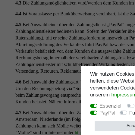
4.3
Die Zahlungsmöglichkeit/en wird/werden dem Kunden im On
4.4
Ist Vorauskasse per Banküberweisung vereinbart, ist die Zah
4.5
Bei Auswahl einer über den Zahlungsdienst „PayPal“ angebo
Zahlungsdienstleister bedienen kann. Sofern der Verkäufer üb
Ratenzahlung), tritt er seine Zahlungsforderung insoweit an 
Abtretungserklärung des Verkäufers führt PayPal bzw. der von
Verkäufer behält sich vor, dem Kunden die ausgewählte Zahlun
Rechnungsbetrag innerhalb der vereinbarten Zahlungsfrist bzw.
Zahlungsdienstleister mit schuldbefreiender Wirkung leisten. D
Versendung, Retouren, Reklamationen, Widerrufserklärungen 
Wir nutzen Cookies 
helfen, diese Websi
4.6
Bei Auswahl der Zahlungsart "Sofortüberweisung" erfolgt
verwendeten Cookies
Um den Rechnungsbetrag via "Sofortüberweisung" bezahlen zu 
unserem
Impressu
beim Zahlungsvorgang entsprechend legitimieren und die Zahl
Kunden belastet. Nähere Informationen zur Zahlungsart "Sofo
Essenziell
4.7
Bei Auswahl einer über den Zahlungsdienst "Mollie" angeb
PayPal
Fu
Amsterdam, Niederlande (im Folgenden: „mollie“). Die einze
Zahlungen kann sich Mollie weiterer Zahlungsdienste bedienen
Ausw
"Mollie" sind im Internet unter
https://www.mollie.com
/de
/
abr