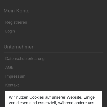
Mein Konto
Registrieren
Login
Unternehmen
Datenschutzerklärung
AGB
Impressum
Kontakt
Wir nutzen Cookies auf unserer Website. Einige
Folgen Sie uns:
von diesen sind essenziell, während andere uns