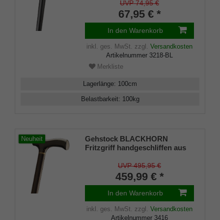
Wasserbüffel-Horn, Stock
UVP 74,95 €
Hartholz schwarz lackiert,
67,95 € *
Chromring und Gummipuffer
In den Warenkorb
inkl. ges. MwSt.
zzgl.
Versandkosten
Artikelnummer
3218-BL
Merkliste
Lagerlänge
:
100
cm
Belastbarkeit
:
100
kg
Gehstock BLACKHORN
Neuheit
Fritzgriff handgeschliffen aus
schwarzem Horn aufgesetzt
auf edlem Ebenholz, Horn-
UVP 495,95 €
Design-Ring, inkl. Gummipuffer
459,99 € *
In den Warenkorb
inkl. ges. MwSt.
zzgl.
Versandkosten
Artikelnummer
3416