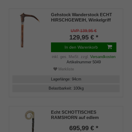
Gehstock Wanderstock ECHT
HIRSCHGEWEIH, Winkelgriff
aus echtem Hirschgeweih,
aufgesetzt auf einen Stock aus
UVP 139,95 €
geflammtem Kastanienholz mit
129,95 € *
Dekorband, inklusiv
Bergstockspitze aus Metall als
In den Warenkorb
Abschluß.
inkl. ges. MwSt.
zzgl.
Versandkosten
Artikelnummer
5049
Merkliste
Lagerlänge
:
94
cm
Belastbarkeit
:
100
kg
Echt SCHOTTISCHES
RAMSHORN auf edlem
Schwarzdornschuss Gehstock
695,99 € *