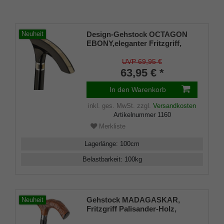
Design-Gehstock OCTAGON
Neuheit
EBONY,eleganter Fritzgriff,
Makassar-Ebenholz
handpoliert, Horn-Intarsien,
UVP 69,95 €
Stock Buchenholz schwarz
63,95 € *
Ring aus Perlmutt/Onyx.
In den Warenkorb
inkl. ges. MwSt.
zzgl.
Versandkosten
Artikelnummer
1160
Merkliste
Lagerlänge
:
100
cm
Belastbarkeit
:
100
kg
Gehstock MADAGASKAR,
Neuheit
Fritzgriff Palisander-Holz,
Griffverzierungen aus