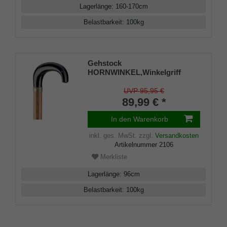
Lagerlänge
:
160-170
cm
Belastbarkeit
:
100
kg
Gehstock
HORNWINKEL,Winkelgriff
Rindshorn Schmuckring,Stock
Bubingaholz, 96 cm
UVP 95,95 €
89,99 € *
In den Warenkorb
inkl. ges. MwSt.
zzgl.
Versandkosten
Artikelnummer
2106
Merkliste
Lagerlänge
:
96
cm
Belastbarkeit
:
100
kg