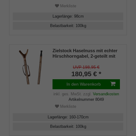
Merkliste
Lagerlänge
:
98
cm
Belastbarkeit
:
100
kg
Zielstock Haselnuss mit echter
Hirschhorngabel, 2-geteilt mit
Stahlgewinde, Combispike und
gebohrter Leder- Tragschlaufe
UVP 198,95 €
180,95 € *
In den Warenkorb
inkl. ges. MwSt.
zzgl.
Versandkosten
Artikelnummer
8049
Merkliste
Lagerlänge
:
160-170
cm
Belastbarkeit
:
100
kg