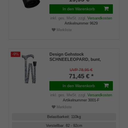
In den Warenkorb
inkl. ges. MwSt.
zzgl.
Versandkosten
Artikelnummer
9629
Merkliste
Design Gehstock
-9%
SCHNEELEOPARD, bunt,
Derbygriff aus ABS, Stock
stabiles Leichtmetall,
UVP 78,95 €
höhenverstellbar und faltbar,
71,45 € *
Schneeleopardenfell-
Optik,Gummipuffer.
In den Warenkorb
inkl. ges. MwSt.
zzgl.
Versandkosten
Artikelnummer
3001-F
Merkliste
Belastbarkeit
:
110
kg
Verstellbar
:
82 - 92
cm