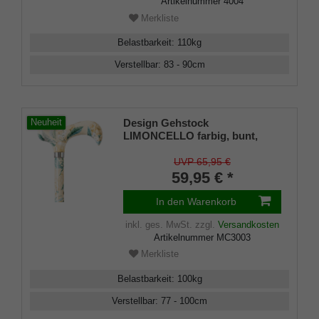
Artikelnummer
4004
Merkliste
Belastbarkeit
:
110
kg
Verstellbar
:
83 - 90
cm
Design Gehstock
Neuheit
LIMONCELLO farbig, bunt,
modisch, höhenverstellbar,
Derbygriff, Leichtmetall, edler
UVP 65,95 €
Messingring, Damen und
59,95 € *
Herren, inkl. Gummipuffer.
In den Warenkorb
inkl. ges. MwSt.
zzgl.
Versandkosten
Artikelnummer
MC3003
Merkliste
Belastbarkeit
:
100
kg
Verstellbar
:
77 - 100
cm