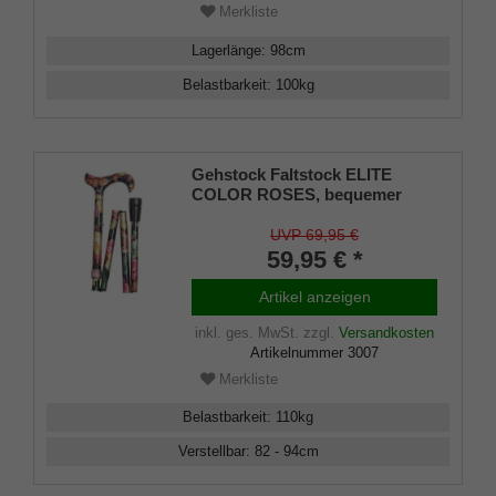
Merkliste
Lagerlänge
:
98
cm
Belastbarkeit
:
100
kg
Gehstock Faltstock ELITE
COLOR ROSES, bequemer
Derbygriff aus Gießharz mit
floralem Rosenmuster,
UVP 69,95 €
aufgesetzt auf einen Stock aus
59,95 € *
stabilem Leichtmetall,
höhenverstellbar, faltbar, inkl.
Artikel anzeigen
Puffer.
inkl. ges. MwSt.
zzgl.
Versandkosten
Artikelnummer
3007
Merkliste
Belastbarkeit
:
110
kg
Verstellbar
:
82 - 94
cm