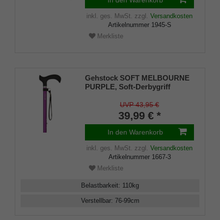
inkl. ges. MwSt.
zzgl.
Versandkosten
Artikelnummer
1945-S
Merkliste
Gehstock SOFT MELBOURNE
PURPLE, Soft-Derbygriff
schwarz, Leichtmetall purple-
rot, verstellbar ca. 76-99 cm, bis
UVP 43,95 €
110 Kg, inkl. Tragschlaufe und
39,99 € *
Gummipuffer
In den Warenkorb
inkl. ges. MwSt.
zzgl.
Versandkosten
Artikelnummer
1667-3
Merkliste
Belastbarkeit
:
110
kg
Verstellbar
:
76-99
cm