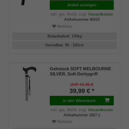
Artikel anzeigen
inkl. ges. MwSt.
zzgl.
Versandkosten
Artikelnummer
40410
Merkliste
Belastbarkeit
:
100
kg
Verstellbar
:
80 - 100
cm
Gehstock SOFT MELBOURNE
SILVER, Soft-Derbygriff
schwarz, Leichtmetall matt-
silberfarben, verstellbar ca. 76-
UVP 43,95 €
99 cm, bis 110 Kg, inkl.
39,99 € *
Tragschlaufe und Gummipuffer
In den Warenkorb
inkl. ges. MwSt.
zzgl.
Versandkosten
Artikelnummer
1667-1
Merkliste