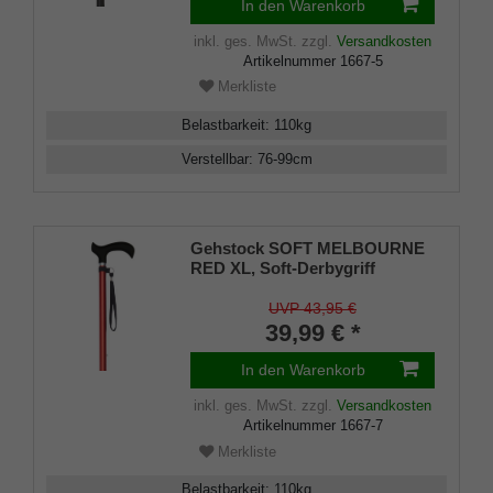
In den Warenkorb
inkl. ges. MwSt.
zzgl.
Versandkosten
Artikelnummer
1667-5
Merkliste
Belastbarkeit
:
110
kg
Verstellbar
:
76-99
cm
Gehstock SOFT MELBOURNE
RED XL, Soft-Derbygriff
schwarz, Leichtmetall matt-
weinrot, verstellbar ca. 87-
UVP 43,95 €
109cm, bis 110 Kg, inkl.
39,99 € *
Schlaufe und Gummipuffer
In den Warenkorb
inkl. ges. MwSt.
zzgl.
Versandkosten
Artikelnummer
1667-7
Merkliste
Belastbarkeit
:
110
kg