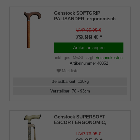
Gehstock SOFTGRIP
PALISANDER, ergonomisch
geformter Derby-Griff, Stock
höhenverstellbar Leichtmetall
UVP 85,95 €
mit Echtholz-Furnier in
79,99 € *
Palisander-Look, Gummipuffer
Artikel anzeigen
inkl. ges. MwSt.
zzgl.
Versandkosten
Artikelnummer
40352
Merkliste
Belastbarkeit
:
130
kg
Verstellbar
:
70 - 93
cm
Gehstock SUPERSOFT
ESCORT ERGONOMIC,
ergonomischer Derby-Griff,
Stock höhenverstellbar
UVP 76,95 €
Leichtmetall in Paisley Design,