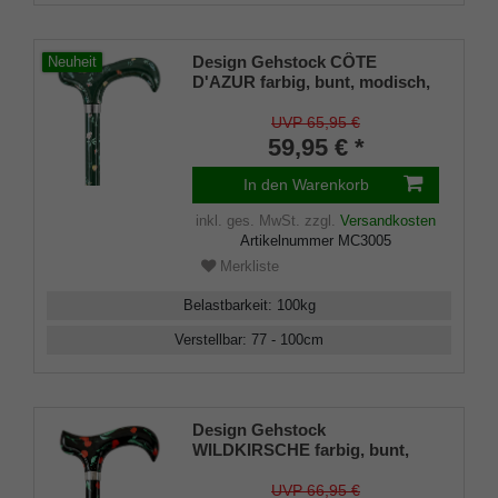
Design Gehstock CÔTE
Neuheit
D'AZUR farbig, bunt, modisch,
höhenverstellbar, Derbygriff,
Leichtmetall, edler Chromring,
UVP 65,95 €
Damen und Herren, inkl.
59,95 € *
Gummipuffer.
In den Warenkorb
inkl. ges. MwSt.
zzgl.
Versandkosten
Artikelnummer
MC3005
Merkliste
Belastbarkeit
:
100
kg
Verstellbar
:
77 - 100
cm
Design Gehstock
WILDKIRSCHE farbig, bunt,
modisch, höhenverstellbar,
Derbygriff, Leichtmetall, edler
UVP 66,95 €