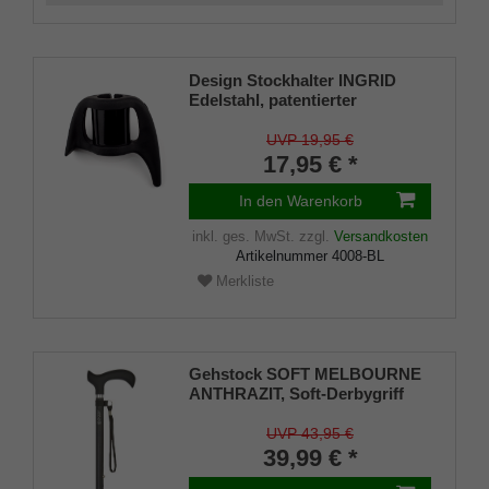
Design Stockhalter INGRID
Edelstahl, patentierter
Stockhalter, universelle Größe
(18 - 22mm), Weichgummi
UVP 19,95 €
17,95 € *
In den Warenkorb
inkl. ges. MwSt.
zzgl.
Versandkosten
Artikelnummer
4008-BL
Merkliste
Gehstock SOFT MELBOURNE
ANTHRAZIT, Soft-Derbygriff
schwarz, Leichtmetall matt-
anthrazitgrau, verstellbar ca.
UVP 43,95 €
76-99 cm, bis 110 Kg, inkl.
39,99 € *
Tragschlaufe und Gummipuffer