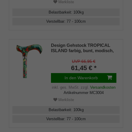
Merkliste
Belastbarkeit
:
100
kg
Verstellbar
:
77 - 100
cm
Design Gehstock TROPICAL
ISLAND farbig, bunt, modisch,
höhenverstellbar, Derbygriff,
Leichtmetall, edler
UVP 66,95 €
Messingring, Damen und
61,45 € *
Herren, inkl. Gummipuffer.
In den Warenkorb
inkl. ges. MwSt.
zzgl.
Versandkosten
Artikelnummer
MC3004
Merkliste
Belastbarkeit
:
100
kg
Verstellbar
:
77 - 100
cm