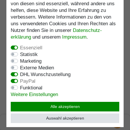
von diesen sind essenziell, während andere uns
In den Warenkorb
helfen, diese Website und Ihre Erfahrung zu
inkl. ges. MwSt.
zzgl.
Versandkosten
verbessern. Weitere Informationen zu den von
Artikelnummer
9085-3
uns verwendeten Cookies und Ihren Rechten als
Merkliste
Nutzer finden Sie in unserer
Daten­schutz­
erklärung
und unserem
Impressum
.
Essenziell
Design Gehstock ESCORT,
Statistik
Griff Kunststoff inkl.
Marketing
Dämpfungsband, Stock
Leichtmetall, verstellbar 77-
UVP 76,95 €
Externe Medien
101cm, inkl. Gummipuffer
69,95 € *
DHL Wunschzustellung
PayPal
In den Warenkorb
Funktional
inkl. ges. MwSt.
zzgl.
Versandkosten
Weitere Einstellungen
Artikelnummer
G-40450
Merkliste
Alle akzeptieren
Belastbarkeit
:
120
kg
Auswahl akzeptieren
SEHR GUT
Verstellbar
:
77 - 101
cm