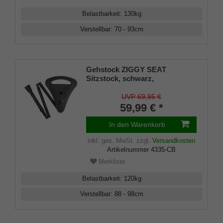
Belastbarkeit
:
130
kg
Verstellbar
:
70 - 93
cm
Gehstock ZIGGY SEAT
Sitzstock, schwarz,
höhenverst., faltbar, stabiles
Leichtmetall,Spezial
UVP 69,95 €
Klappsitz/Griff inklusive
59,99 € *
Gummipuffer und Tasche, 88-
98cm
In den Warenkorb
inkl. ges. MwSt.
zzgl.
Versandkosten
Artikelnummer
4335-CB
Merkliste
Belastbarkeit
:
120
kg
Verstellbar
:
88 - 98
cm