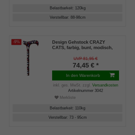
Belastbarkeit
:
120
kg
Verstellbar
:
88-98
cm
Design Gehstock CRAZY
-9%
CATS, farbig, bunt, modisch,
höhenverstellbar, Derbygriff,
Leichtmetall, edler Chromring,
UVP 81,95 €
Damen und Herren, mit
74,45 € *
Gummipuffer.
In den Warenkorb
inkl. ges. MwSt.
zzgl.
Versandkosten
Artikelnummer
3042
Merkliste
Belastbarkeit
:
110
kg
Verstellbar
:
73 - 95
cm