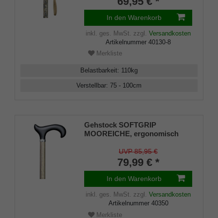
69,95 € *
Kordelschlaufe und
Gummipuffer
In den Warenkorb
inkl. ges. MwSt.
zzgl.
Versandkosten
Artikelnummer
40130-8
Merkliste
Belastbarkeit
:
110
kg
Verstellbar
:
75 - 100
cm
Gehstock SOFTGRIP
MOOREICHE, ergonomisch
geformter Derby-Griff, Stock
höhenverstellbar Leichtmetall
UVP 85,95 €
mit Echtholz-Furnier in
79,99 € *
Mooreiche-Look, Gummipuffer
In den Warenkorb
inkl. ges. MwSt.
zzgl.
Versandkosten
Artikelnummer
40350
Merkliste