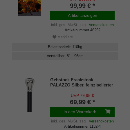
mit extravagentem
99,99 € *
Flammenmuster,
höhenverstellbar, inklusiv
Artikel anzeigen
Gummipuffer
inkl. ges. MwSt.
zzgl.
Versandkosten
Artikelnummer
46252
Merkliste
Belastbarkeit
:
110
kg
Verstellbar
:
81 - 96
cm
Gehstock Frackstock
PALAZZO Silber, feinziselierter
Knaufgriff aus Gießharz
glanzverchromt, Stock aus
UVP 79,95 €
Buchenholz schwarz lackiert,
69,99 € *
Gummipuffer.
In den Warenkorb
inkl. ges. MwSt.
zzgl.
Versandkosten
Artikelnummer
1132-4