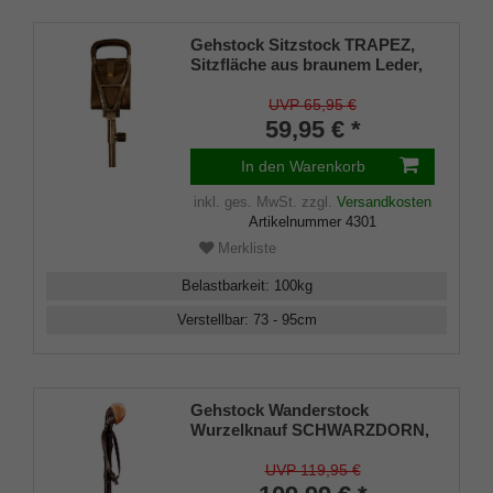
Gehstock Sitzstock TRAPEZ,
Sitzfläche aus braunem Leder,
Griffe aus poliertem
Leichtmetall mit Leder
UVP 65,95 €
überzogen, Stock aus
59,95 € *
Leichtmetall, höhenverstellbar,
Stahlspitze Tellerscheibe.
In den Warenkorb
inkl. ges. MwSt.
zzgl.
Versandkosten
Artikelnummer
4301
Merkliste
Belastbarkeit
:
100
kg
Verstellbar
:
73 - 95
cm
Gehstock Wanderstock
Wurzelknauf SCHWARZDORN,
europ. Schwarzdorn, Wurzel
handpol., rindenecht
UVP 119,95 €
seidenmatt