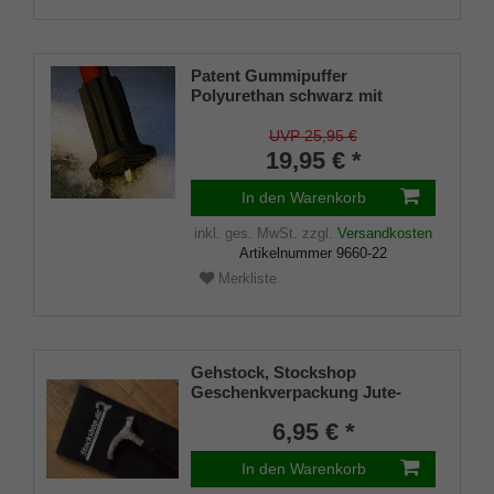
Patent Gummipuffer
Polyurethan schwarz mit
ausklappbarem Spike für
Gehstöcke aus Holz und Metall,
UVP 25,95 €
flexibler Schaft für
19,95 € *
Durchmesser von ca. 17-22 mm
In den Warenkorb
inkl. ges. MwSt.
zzgl.
Versandkosten
Artikelnummer
9660-22
Merkliste
Gehstock, Stockshop
Geschenkverpackung Jute-
Tasche schwarz mit
6,95 € *
Klettverschluss
In den Warenkorb