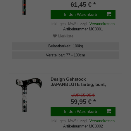
Messingring, Damen und
61,45 € *
Herren, inkl. Gummipuffer.
In den Warenkorb
inkl. ges. MwSt.
zzgl.
Versandkosten
Artikelnummer
MC3001
Merkliste
Belastbarkeit
:
100
kg
Verstellbar
:
77 - 100
cm
Design Gehstock
JAPANBLÜTE farbig, bunt,
modisch, höhenverstellbar,
Derbygriff, Leichtmetall, edler
UVP 65,95 €
Messingring, Damen und
59,95 € *
Herren, inkl. Gummipuffer.
In den Warenkorb
inkl. ges. MwSt.
zzgl.
Versandkosten
Artikelnummer
MC3002