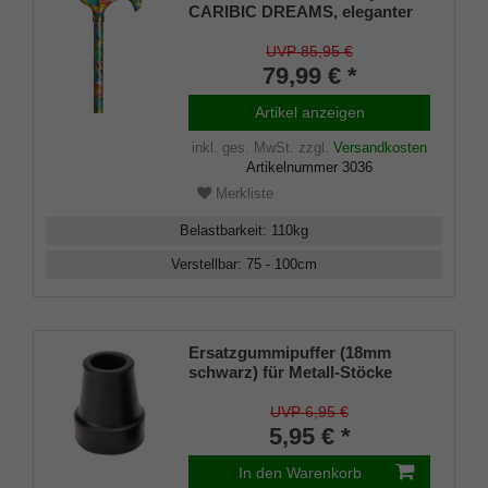
CARIBIC DREAMS, eleganter
Derbygriff aus Gießharz mit
karibisch-maritimen Design,
UVP 85,95 €
aufgesetzt auf einen Stock aus
79,99 € *
stabilem Leichtmetall,
höhenverstellbar, Gummipuffer
Artikel anzeigen
inkl. ges. MwSt.
zzgl.
Versandkosten
Artikelnummer
3036
Merkliste
Belastbarkeit
:
110
kg
Verstellbar
:
75 - 100
cm
Ersatzgummipuffer (18mm
schwarz) für Metall-Stöcke
SCHLANK (Innendurchmesser
ca. 18mm) mit Metalleinlage
UVP 6,95 €
(VE 1 Stück)
5,95 € *
In den Warenkorb