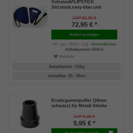
GehstockFLIPSTICK
Sitzstock,navy-blau und
elegant, kurz,
höhenverstellbar,faltbar, aus
UVP 82,95 €
stabilem Leichtmetall,Spezial
72,95 € *
Klappsitz/Griff,inklusive
Gummipuffer und praktischer
Artikel anzeigen
Nylontasche.
inkl. ges. MwSt.
zzgl.
Versandkosten
Artikelnummer
4334-S
Merkliste
Belastbarkeit
:
130
kg
Verstellbar
:
83 - 89
cm
Ersatzgummipuffer (16mm
schwarz) für Metall-Stöcke
SCHLANK (Innendurchmesser
ca. 16mm) mit Metalleinlage
UVP 6,95 €
(VE 1 Stück)
5,95 € *
In den Warenkorb