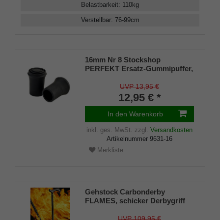
Belastbarkeit
:
110
kg
Verstellbar
:
76-99
cm
16mm Nr 8 Stockshop
PERFEKT Ersatz-Gummipuffer,
echt Kautschuk, schwarz,
elegant, mit Metalleinlage (VE 2
UVP 13,95 €
Stück)
12,95 € *
In den Warenkorb
inkl. ges. MwSt.
zzgl.
Versandkosten
Artikelnummer
9631-16
Merkliste
Gehstock Carbonderby
FLAMES, schicker Derbygriff
aus Carbon, aufgesetzt auf
einen Stock aus Carbonfaser
UVP 109,95 €