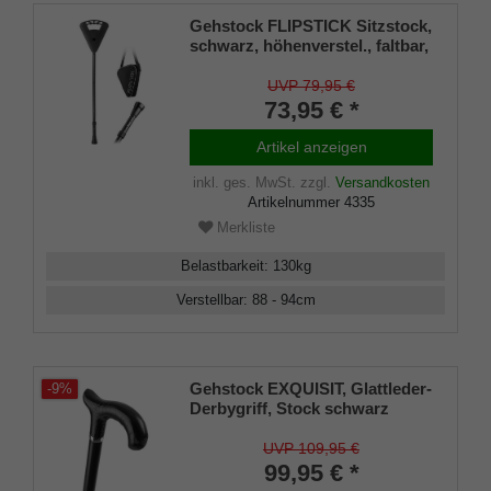
Gehstock FLIPSTICK Sitzstock,
schwarz, höhenverstel., faltbar,
stabiles Leichtmetall,Spezial
Klappsitz/Griff inklusive
UVP 79,95 €
Gummipuffer und Tasche, 87-
73,95 € *
94cm
Artikel anzeigen
inkl. ges. MwSt.
zzgl.
Versandkosten
Artikelnummer
4335
Merkliste
Belastbarkeit
:
130
kg
Verstellbar
:
88 - 94
cm
Gehstock EXQUISIT, Glattleder-
-9%
Derbygriff, Stock schwarz
Leichtmetall, höhenverstellbar
80-100 cm, inkl. Gummipuffer
UVP 109,95 €
99,95 € *