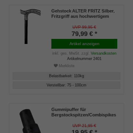
Gehstock ALTER FRITZ Silber,
Fritzgriff aus hochwertigem
Acryl glanzverchromt, Stock
aus stabilem Leichtmetall mit
UVP 99,95 €
Chromring, höhenverstellbar,
79,99 € *
inklusiv Gummipuffer.
Artikel anzeigen
inkl. ges. MwSt.
zzgl.
Versandkosten
Artikelnummer
2401
Merkliste
Belastbarkeit
:
110
kg
Verstellbar
:
75 - 100
cm
Gummipuffer für
Bergstockspitzen/Combispikes
mit Stahleinlage (VE 2 Stück)
UVP 21,95 €
19,95 € *