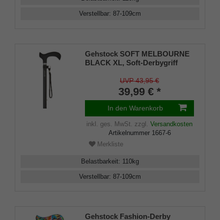
Verstellbar
:
87-109
cm
Gehstock SOFT MELBOURNE
BLACK XL, Soft-Derbygriff
schwarz, Leichtmetall matt-
schwarz, verstellbar ca. 87-
UVP 43,95 €
109cm, bis 110 Kg, inkl.
39,99 € *
Schlaufe und Gummipuffer
In den Warenkorb
inkl. ges. MwSt.
zzgl.
Versandkosten
Artikelnummer
1667-6
Merkliste
Belastbarkeit
:
110
kg
Verstellbar
:
87-109
cm
Gehstock Fashion-Derby