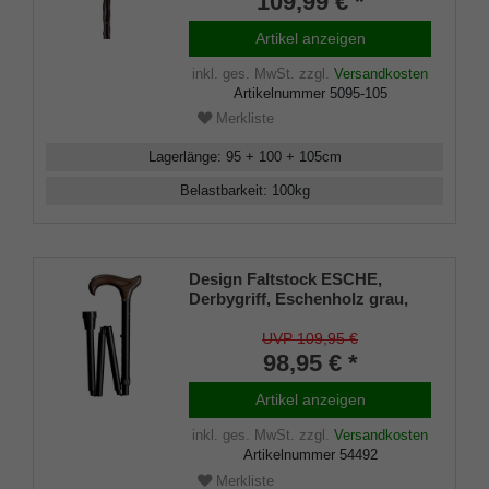
109,99 € *
lackiert,Tragschlaufe Leder,
Spitze Metall.
Artikel anzeigen
inkl. ges. MwSt.
zzgl.
Versandkosten
Artikelnummer
5095-105
Merkliste
Lagerlänge
:
95 + 100 + 105
cm
Belastbarkeit
:
100
kg
Design Faltstock ESCHE,
Derbygriff, Eschenholz grau,
belastbar bis 120 Kg, Metall
schwarz, verstellbar 88-98 cm,
UVP 109,95 €
faltbar, inkl. Gummipuffer
98,95 € *
Artikel anzeigen
inkl. ges. MwSt.
zzgl.
Versandkosten
Artikelnummer
54492
Merkliste