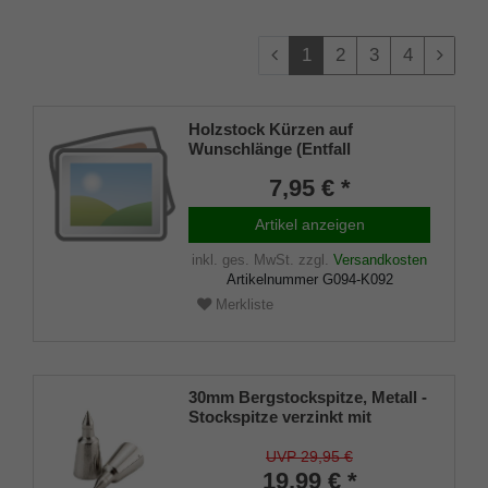
1
2
3
4
Holzstock Kürzen auf
Wunschlänge (Entfall
Widerrufsrecht)
7,95 € *
Artikel anzeigen
inkl. ges. MwSt.
zzgl.
Versandkosten
Artikelnummer
G094-K092
Merkliste
30mm Bergstockspitze, Metall -
Stockspitze verzinkt mit
Nägelchen (VE 2 Stück)
UVP 29,95 €
19,99 € *