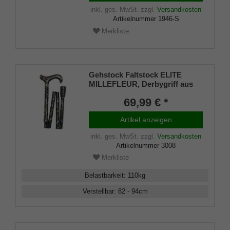
inkl. ges. MwSt.
zzgl.
Versandkosten
Artikelnummer
1946-S
Merkliste
Gehstock Faltstock ELITE
MILLEFLEUR, Derbygriff aus
Acryl aufgesetzt auf einen
69,99 € *
Stock aus stabilem Leichtmetall
mit floralem Blütenmuster,
Artikel anzeigen
höhenverstellbar, inklusiv
Gummipuffer.
inkl. ges. MwSt.
zzgl.
Versandkosten
Artikelnummer
3008
Merkliste
Belastbarkeit
:
110
kg
Verstellbar
:
82 - 94
cm