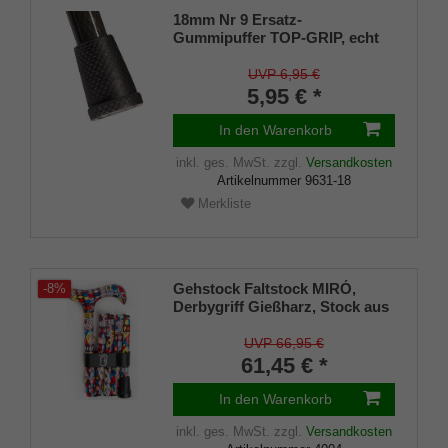
18mm Nr 9 Ersatz-
Gummipuffer TOP-GRIP, echt
Kautschuk, schwarz, (VE 1
Stück)
UVP 6,95 €
5,95 € *
In den Warenkorb
inkl. ges. MwSt.
zzgl.
Versandkosten
Artikelnummer
9631-18
Merkliste
Gehstock Faltstock MIRÓ,
-8%
Derbygriff Gießharz, Stock aus
Leichtmetall, höhenverstellbar,
faltbar, inklusiv Schlankpuffer,
UVP 66,95 €
Halteklammer und Tasche.
61,45 € *
In den Warenkorb
inkl. ges. MwSt.
zzgl.
Versandkosten