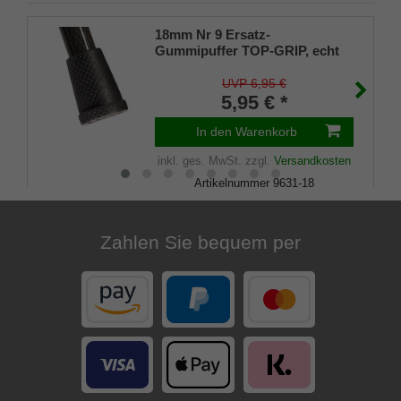
18mm Nr 9 Ersatz-
Gummipuffer TOP-GRIP, echt
Kautschuk, schwarz, (VE 1
Stück)
UVP 6,95 €
5,95 € *
In den Warenkorb
inkl. ges. MwSt.
zzgl.
Versandkosten
Artikelnummer
9631-18
Merkliste
Zahlen Sie bequem per