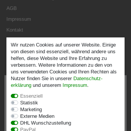
AGB
Impressum
Kontakt
Wir nutzen Cookies auf unserer Website. Einige
Folgen Sie uns:
von diesen sind essenziell, während andere uns
helfen, diese Website und Ihre Erfahrung zu
verbessern. Weitere Informationen zu den von
uns verwendeten Cookies und Ihren Rechten als
Nutzer finden Sie in unserer
Daten­schutz­
erklärung
und unserem
Impressum
.
Essenziell
SEHR GUT
4.82 / 5
Statistik
Marketing
aus 198 Bewertungen
Externe Medien
bei: shopvote.de, Amazon
DHL Wunschzustellung
Bewertungsprofil bei SHOPVOTE.DE ansehen
PayPal