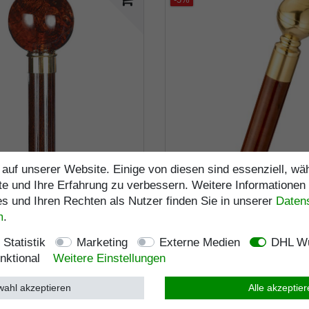
auf unserer Website. Einige von diesen sind essenziell, w
te und Ihre Erfahrung zu verbessern. Weitere Informationen
 und Ihren Rechten als Nutzer finden Sie in unserer
Daten­
Kugelknauf BERNSTEIN
Trinkstock, Reisestock MIL
m
.
arben, Stock Buchenholz
Knaufgriff, Messing, Stock 
ert, Messingring, eleganter
braun, Wanderstock, teilbar,
er
Geheimfach, Damen, Herren
Statistik
Marketing
Externe Medien
DHL Wu
UVP 69,95 €
UVP 59,95 €
Gummipuffer
59,95 € *
56,95 € *
nktional
Weitere Einstellungen
s. MwSt.
zzgl.
Versandkosten
inkl. ges. MwSt.
zzgl.
Versa
ahl akzeptieren
Alle akzeptie
Artikelnummer
2181
Artikelnummer
2132
e
Merkliste