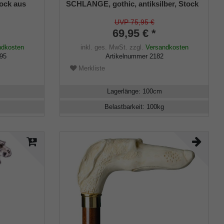
ock aus
SCHLANGE, gothic, antiksilber, Stock
z,
Buche schwarz
ndenecht
UVP 75,95 €
lusiv
69,95 € *
ndkosten
inkl. ges. MwSt.
zzgl.
Versandkosten
-95
Artikelnummer
2182
Merkliste
Lagerlänge
:
100
cm
Belastbarkeit
:
100
kg