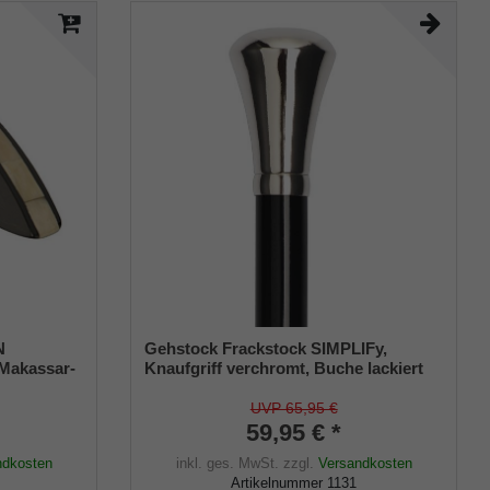
N
Gehstock Frackstock SIMPLIFy,
 Makassar-
Knaufgriff verchromt, Buche lackiert
Intarsien,
schwarz, Damen und Herren
Ring aus
UVP 65,95 €
59,95 € *
ndkosten
inkl. ges. MwSt.
zzgl.
Versandkosten
Artikelnummer
1131