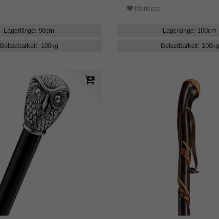
e
Merkliste
Lagerlänge
:
98
cm
Lagerlänge
:
100
cm
Belastbarkeit
:
100
kg
Belastbarkeit
:
100
kg