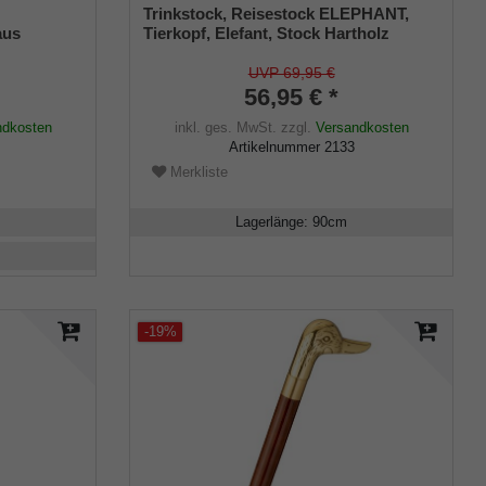
Trinkstock, Reisestock ELEPHANT,
aus
Tierkopf, Elefant, Stock Hartholz
mit doppelt
braun, Flanierstock, teilbar,
eredelt,
Geheimfach, Damen, Herren,
UVP 69,95 €
nd Leder-
Gummipuffer
56,95 € *
ndkosten
inkl. ges. MwSt.
zzgl.
Versandkosten
Artikelnummer
2133
Merkliste
Lagerlänge
:
90
cm
-19%