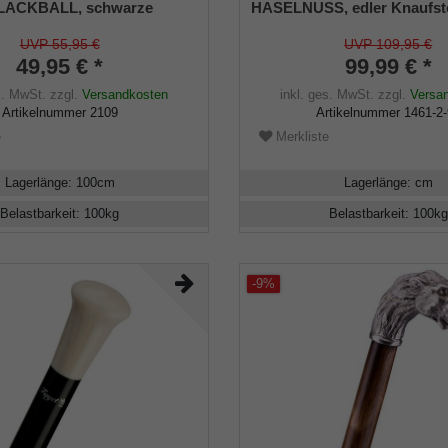
LACKBALL, schwarze
HASELNUSS, edler Knaufst
Acryl als Knauf, aufgesetzt
europäischem Haselnusshol
Stock aus leichtem und
Wurzelseite handpoliert, ri
UVP 55,95 €
UVP 109,95 €
tabilem Jambis-Bambusrohr,
und seidenmatt lackiert, ink
49,95 € *
99,99 € *
hlankpuffer.
Tragschlaufe aus Leder und
s. MwSt.
zzgl.
Versandkosten
inkl. ges. MwSt.
zzgl.
Versa
Bergstockspitze aus Metall.
Artikelnummer
2109
Artikelnummer
1461-2
e
Merkliste
Lagerlänge
:
100
cm
Lagerlänge
:
cm
Belastbarkeit
:
100
kg
Belastbarkeit
:
100
kg
-9%