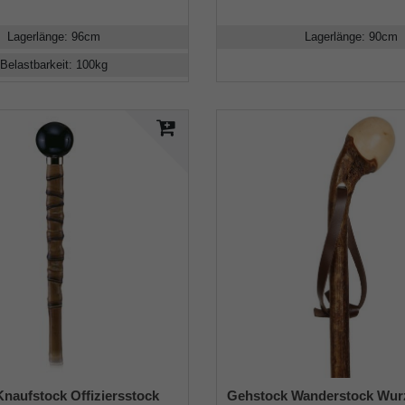
Lagerlänge
:
96
cm
Lagerlänge
:
90
cm
Belastbarkeit
:
100
kg
naufstock Offiziersstock
Gehstock Wanderstock Wur