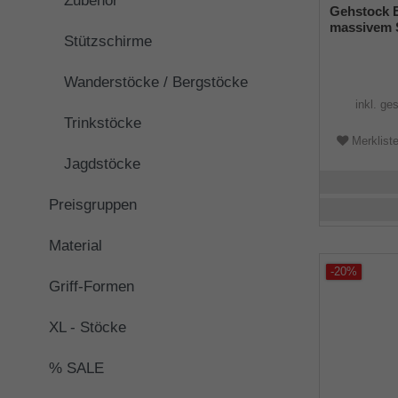
Zubehör
Gehstock E
massivem S
Stützschirme
herausgear
seidenmatt
Buchenhol
Wanderstöcke / Bergstöcke
inkl. ge
Trinkstöcke
Merklist
Jagdstöcke
Preisgruppen
Material
-20%
Griff-Formen
XL - Stöcke
% SALE