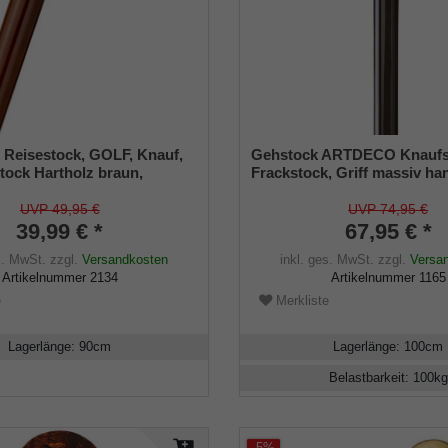
, Reisestock, GOLF, Knauf,
Gehstock ARTDECO Knaufs
tock Hartholz braun,
Frackstock, Griff massiv ha
k, teilbar, Geheimfach,
Ebenholz, Chrom-Designrin
rren, Gummipuffer
Perlmut/Onyx, Stock aus Ha
UVP 49,95 €
UVP 74,95 €
schwarz,Gummipuffer
39,99 € *
67,95 € *
s. MwSt.
zzgl.
Versandkosten
inkl. ges. MwSt.
zzgl.
Versa
Artikelnummer
2134
Artikelnummer
1165
e
Merkliste
Lagerlänge
:
90
cm
Lagerlänge
:
100
cm
Belastbarkeit
:
100
kg
-5%