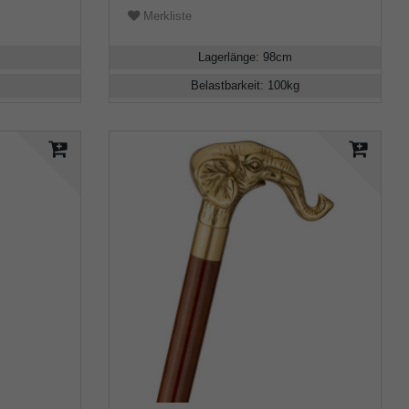
Merkliste
Lagerlänge
:
98
cm
Belastbarkeit
:
100
kg