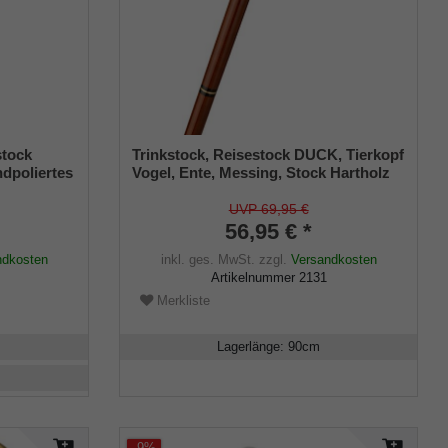
tock
Trinkstock, Reisestock DUCK, Tierkopf
ndpoliertes
Vogel, Ente, Messing, Stock Hartholz
g mit
braun, Wanderstock, teilbar,
rtholz
Geheimfach, Damen, Herren,
UVP 69,95 €
Gummipuffer
56,95 € *
ndkosten
inkl. ges. MwSt.
zzgl.
Versandkosten
Artikelnummer
2131
Merkliste
Lagerlänge
:
90
cm
-9%