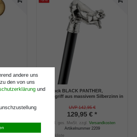
ährend andere uns
 zu den von uns
schutz­erklärung
und
ANO,
Gehstock BLACK PANTHER,
Hartholz
Winkelgriff aus massivem Silberzinn in
Form eines Jaguars, Stock aus
,
schwarz lackiertem Hartholz, inklusiv
nschzustellung
UVP 142,95 €
Gummipuffer, 98 cm.
129,95 € *
ndkosten
inkl. ges. MwSt.
zzgl.
Versandkosten
ren
Artikelnummer
2209
Merkliste