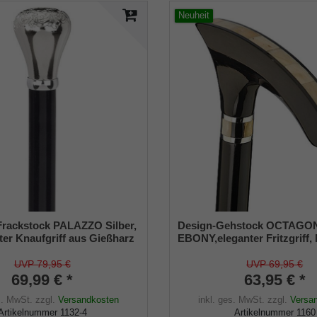
Neuheit
rackstock PALAZZO Silber,
Design-Gehstock OCTAGO
rter Knaufgriff aus Gießharz
EBONY,eleganter Fritzgriff,
romt, Stock aus
Ebenholz handpoliert, Horn-
 schwarz lackiert,
Stock Buchenholz schwarz 
UVP 79,95 €
UVP 69,95 €
er.
Perlmutt/Onyx.
69,99 € *
63,95 € *
s. MwSt.
zzgl.
Versandkosten
inkl. ges. MwSt.
zzgl.
Versa
Artikelnummer
1132-4
Artikelnummer
1160