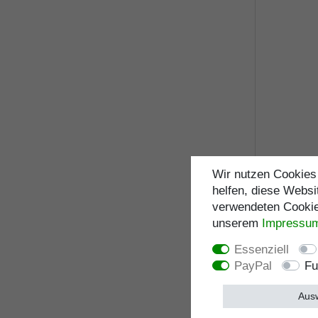
Wir nutzen Cookies 
helfen, diese Websi
verwendeten Cookies
Gehstock 
unserem
Impressu
bernsteinf
braun lacki
Gummipuff
Essenziell
PayPal
Fu
inkl. ge
Ausw
Merklist