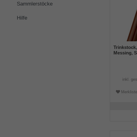
Sammlerstöcke
Hilfe
Trinkstock
Messing, S
Wanderstoc
Damen, He
inkl. ge
Merklist