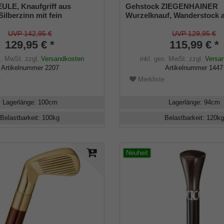
ULE, Knaufgriff aus
Gehstock ZIEGENHAINER
ilberzinn mit fein
Wurzelknauf, Wanderstock 
beitetem Eulen-Kopf, Stock
Kastanienholz handpoliert, 
 schwarz lackiertes
gedrehter Schmuckfräsung v
UVP 142,95 €
UVP 129,95 €
z, Gummipuffer.
inklusive Bergstockspitze u
129,95 € *
115,99 € *
Tragschlaufe
s. MwSt.
zzgl.
Versandkosten
inkl. ges. MwSt.
zzgl.
Versa
Artikelnummer
2207
Artikelnummer
1447
e
Merkliste
Lagerlänge
:
100
cm
Lagerlänge
:
94
cm
Belastbarkeit
:
100
kg
Belastbarkeit
:
120
kg
Neuheit