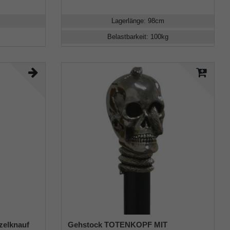
Lagerlänge
:
98
cm
Belastbarkeit
:
100
kg
zelknauf
Gehstock TOTENKOPF MIT