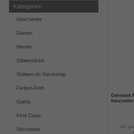
Kategorien
Geschenke
Damen
Herren
Silberstöcke
Stöbern im Stockshop
Farben-Froh
Gehstock F
feinziselie
Gothic
glanzverch
Buchenholz
First Class
Gummipuff
inkl. ge
Sitzstöcke