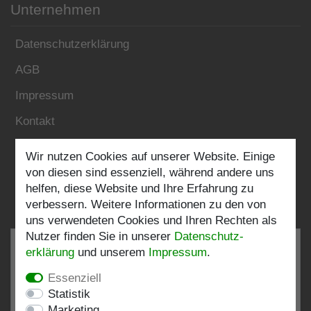
Unternehmen
Datenschutzerklärung
AGB
Impressum
Kontakt
Wir nutzen Cookies auf unserer Website. Einige
Folgen Sie uns:
von diesen sind essenziell, während andere uns
helfen, diese Website und Ihre Erfahrung zu
verbessern. Weitere Informationen zu den von
uns verwendeten Cookies und Ihren Rechten als
Nutzer finden Sie in unserer
Daten­schutz­
erklärung
und unserem
Impressum
.
Essenziell
SEHR GUT
4.82 / 5
Statistik
Marketing