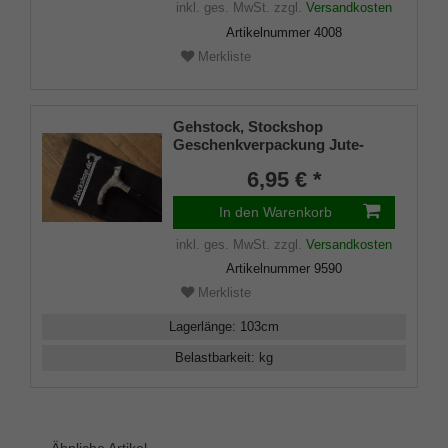
inkl. ges. MwSt.
zzgl.
Versandkosten
Artikelnummer
4008
Merkliste
Gehstock, Stockshop
Geschenkverpackung Jute-
Tasche schwarz mit
6,95 € *
Klettverschluss
In den Warenkorb
inkl. ges. MwSt.
zzgl.
Versandkosten
Artikelnummer
9590
Merkliste
Lagerlänge
:
103
cm
Belastbarkeit
:
kg
Ähnliche Artikel