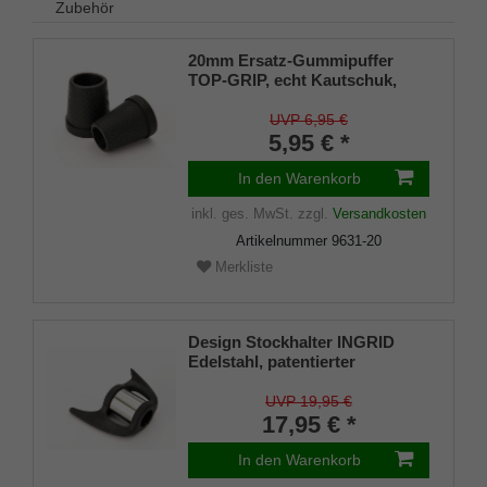
Zubehör
20mm Ersatz-Gummipuffer
TOP-GRIP, echt Kautschuk,
schwarz, schlank
UVP 6,95 €
5,95 € *
In den Warenkorb
inkl. ges. MwSt.
zzgl.
Versandkosten
Artikelnummer
9631-20
Merkliste
Design Stockhalter INGRID
Edelstahl, patentierter
Stockhalter, universelle Größe
(18 - 22mm), Weichgummi
UVP 19,95 €
17,95 € *
In den Warenkorb