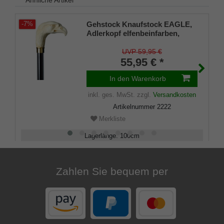
Gehstock Knaufstock EAGLE,
-7%
Adlerkopf elfenbeinfarben,
Schmuckring aus Chrom,
Stock aus schwarz lackiertes
UVP 59,95 €
Buchenholz, Spezial-
55,95 € *
Gummipuffer.
In den Warenkorb
inkl. ges. MwSt.
zzgl.
Versandkosten
Artikelnummer
2222
Merkliste
Lagerlänge
:
100
cm
Belastbarkeit
:
100
kg
Zahlen Sie bequem per