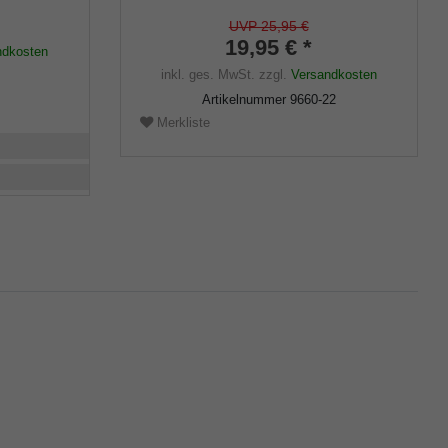
s
Gehstöcke aus Holz und Metall,
flexibler Schaft für Durchmesser von
UVP 25,95 €
ca. 17-22 mm
19,95 € *
ndkosten
inkl. ges. MwSt.
zzgl.
Versandkosten
Artikelnummer
9660-22
Merkliste