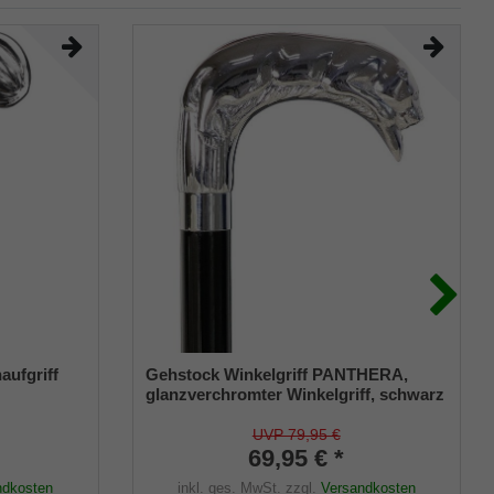
ufgriff
Gehstock Winkelgriff PANTHERA,
glanzverchromter Winkelgriff, schwarz
aufgesetzt
lackiertem Buchenholz, inklusive
z
Gummipuffer, Länge 100 cm
UVP 79,95 €
v
69,95 € *
ndkosten
inkl. ges. MwSt.
zzgl.
Versandkosten