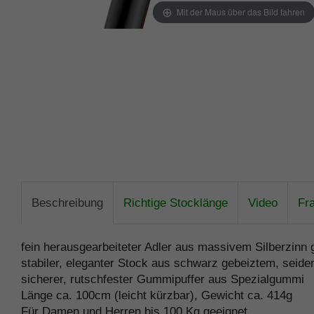
Mit der Maus über das Bild fahren
Beschreibung
Richtige Stocklänge
Video
Fr
fein herausgearbeiteter Adler aus massivem Silberzinn
stabiler, eleganter Stock aus schwarz gebeiztem, seid
sicherer, rutschfester Gummipuffer aus Spezialgummi
Länge ca. 100cm (leicht kürzbar), Gewicht ca. 414g
Für Damen und Herren bis 100 Kg geeignet