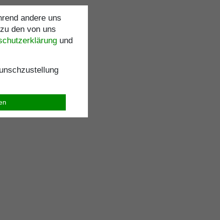
ährend andere uns
 zu den von uns
schutz­erklärung
und
nschzustellung
ren