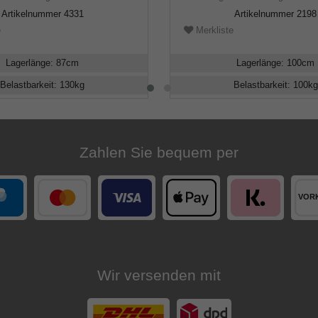
Artikelnummer
4331
Artikelnummer
2198
e
Merkliste
Lagerlänge
:
87
cm
Lagerlänge
:
100
cm
Belastbarkeit
:
130
kg
Belastbarkeit
:
100
kg
Zahlen Sie bequem per
Wir versenden mit