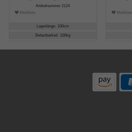
Artikelnummer
2124
Merkliste
Merklist
Lagerlänge
:
100
cm
Belastbarkeit
:
100
kg