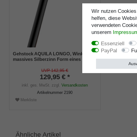
Wir nutzen Cookies 
helfen, diese Websi
verwendeten Cookies
unserem
Impressu
Essenziell
PayPal
Fu
Gehstock AQUILA LONGO, Winkelgriff
massives Silberzinn Form eines
Ausw
detailgetreuen Adlerkopfes, Stock aus
Buchenholz schwarz gebeizt, inkl.
UVP 142,95 €
Gummipuffer
129,95 € *
inkl. ges. MwSt.
zzgl.
Versandkosten
Artikelnummer
2190
Merkliste
Ähnliche Artikel