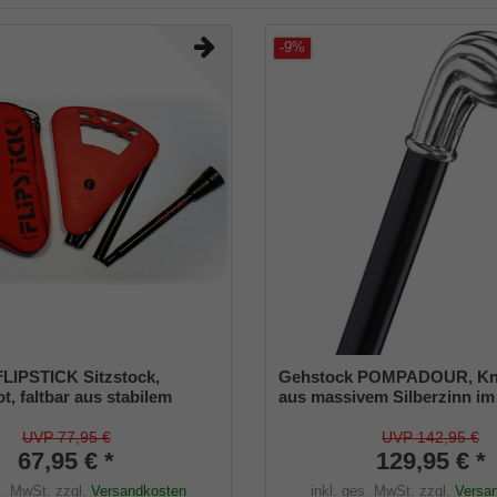
-9%
LIPSTICK Sitzstock,
Gehstock POMPADOUR, Kna
t, faltbar aus stabilem
aus massivem Silberzinn im
l,Spezial-
französichen Riefendesign, 
Griff,inklusive Gummipuffer
auf einen Stock aus schwar
UVP 77,95 €
UVP 142,95 €
scher Nylontasche.
67,95 € *
lackiertem Hartholz, inklusi
129,95 € *
Gummipuffer.
s. MwSt.
zzgl.
Versandkosten
inkl. ges. MwSt.
zzgl.
Versa