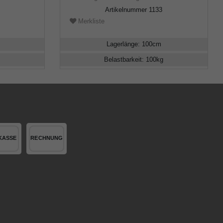
Artikelnummer
1133
Merkliste
Lagerlänge
:
100
cm
Belastbarkeit
:
100
kg