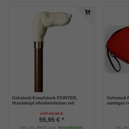
Gehstock Knaufstock POINTER,
Gehstock F
Hundekopf elfenbeinfarben mit
samtiges ro
Schmuckmanschette aus Messing,
Leichtmetal
aufgesetzt auf einen Stock aus
Klappsitz/
UVP 65,95 €
seidenmatt-braun lackiertem
55,95 € *
und prakti
Buchenholz, inklusiv Schlankpuffer.
inkl. ges. MwSt.
zzgl.
Versandkosten
inkl. ge