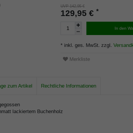
UVP 142,95 €
*
129,95 €
In den W
* inkl. ges. MwSt. zzgl.
Versand
Merkliste
age zum Artikel
Rechtliche Informationen
 gegossen
enmatt lackiertem Buchenholz