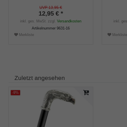
schwarz, elegant, mit Metalleinlage (VE
Größe (18
2 Stück)
UVP 13,95 €
12,95 € *
inkl. ges. MwSt.
zzgl.
Versandkosten
inkl. ge
Artikelnummer
9631-16
Merkliste
Merklist
Zuletzt angesehen
-9%