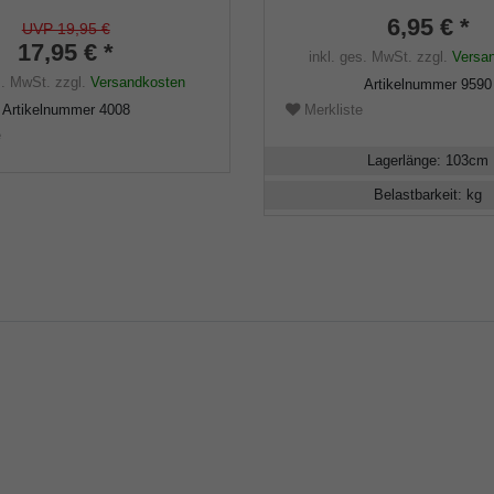
 - 22mm), Weichgummi
schwarz mit Klettverschlus
6,95 € *
UVP 19,95 €
17,95 € *
inkl. ges. MwSt.
zzgl.
Versa
s. MwSt.
zzgl.
Versandkosten
Artikelnummer
9590
Artikelnummer
4008
Merkliste
e
Lagerlänge
:
103
cm
Belastbarkeit
:
kg