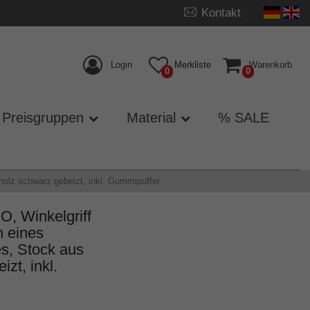
Kontakt
Login
Merkliste
Warenkorb
0
0
Preisgruppen
Material
% SALE
olz schwarz gebeizt, inkl. Gummipuffer
 Winkelgriff
m eines
es, Stock aus
zt, inkl.