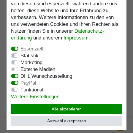
von diesen sind essenziell, während andere uns
inkl. ges. MwSt.
zzgl.
Versandkosten
helfen, diese Website und Ihre Erfahrung zu
Artikelnummer
3422-RS
verbessern. Weitere Informationen zu den von
Merkliste
uns verwendeten Cookies und Ihren Rechten als
Lagerlänge
:
cm
Nutzer finden Sie in unserer
Daten­schutz­
erklärung
und unserem
Impressum
.
Belastbarkeit
:
120
kg
Verstellbar
:
88 - 98
cm
Essenziell
Statistik
Marketing
Externe Medien
Gehstock Faltstock COCKTAIL
DHL Wunschzustellung
Frucht-Blumenmuster, inkl.
Trageschlaufe, 82-90 cm
PayPal
UVP 75,95 €
Funktional
69,95 € *
Weitere Einstellungen
In den Warenkorb
Alle akzeptieren
inkl. ges. MwSt.
zzgl.
Versandkosten
Artikelnummer
4010
Auswahl akzeptieren
SEHR GUT
Merkliste