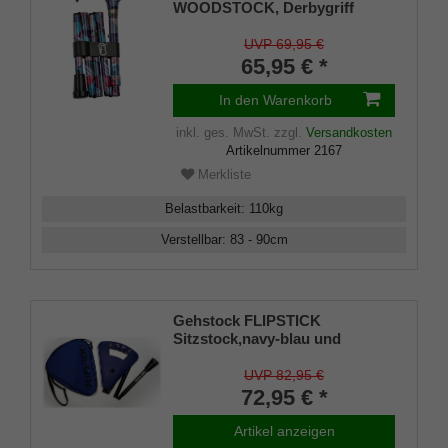
WOODSTOCK, Derbygriff
stabiles Gießharz, Stock
Leichtmetall, höhenverstellbar,
UVP 69,95 €
faltbar, inkl. Gummipuffer,
65,95 € *
Halteklammer, Tasche.
In den Warenkorb
inkl. ges. MwSt.
zzgl.
Versandkosten
Artikelnummer
2167
Merkliste
Belastbarkeit
:
110
kg
Verstellbar
:
83 - 90
cm
Gehstock FLIPSTICK
Sitzstock,navy-blau und
elegant, faltbar,
höhenverstellbar aus stabilem
UVP 82,95 €
Leichtmetall,Spezial
72,95 € *
Klappsitz/Griff,inklusive
Gummipuffer und praktischer
Artikel anzeigen
Nylontasche.