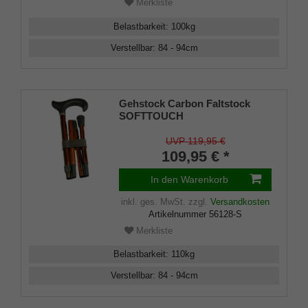
Merkliste
Belastbarkeit
:
100
kg
Verstellbar
:
84 - 94
cm
Gehstock Carbon Faltstock
SOFTTOUCH
ERGONOMIC,ergometrischer
Derbygriff mit Softtouch-
UVP 119,95 €
Oberfläche, aufgesetzt auf
109,95 € *
einen Stock aus Carbon mit
Ebenholzoptik,
In den Warenkorb
höhenverstellbar, inklusiv
Schlankpuffer.
inkl. ges. MwSt.
zzgl.
Versandkosten
Artikelnummer
56128-S
Merkliste
Belastbarkeit
:
110
kg
Verstellbar
:
84 - 94
cm