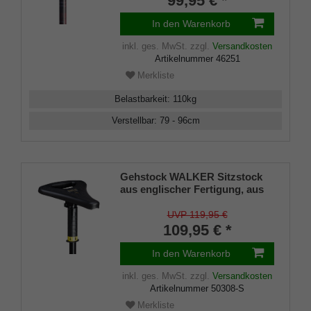
99,95 € *
höhenverstellbar, inklusiv
Schlankpuffer.
In den Warenkorb
inkl. ges. MwSt.
zzgl.
Versandkosten
Artikelnummer
46251
Merkliste
Belastbarkeit
:
110
kg
Verstellbar
:
79 - 96
cm
Gehstock WALKER Sitzstock
aus englischer Fertigung, aus
stabilem Leichtmetall, Spezial-
Klappsitz/griff,inklusiv
UVP 119,95 €
Gummipuffer
109,95 € *
In den Warenkorb
inkl. ges. MwSt.
zzgl.
Versandkosten
Artikelnummer
50308-S
Merkliste