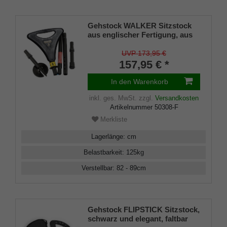
Gehstock WALKER Sitzstock
aus englischer Fertigung, aus
stabilem Leichtmetall, faltbar,
Spezial-Klappsitz/griff,inklusiv
UVP 173,95 €
Gummipuffer und
157,95 € *
wasserdichter Nylontasche,
faltbar
In den Warenkorb
inkl. ges. MwSt.
zzgl.
Versandkosten
Artikelnummer
50308-F
Merkliste
Lagerlänge
:
cm
Belastbarkeit
:
125
kg
Verstellbar
:
82 - 89
cm
Gehstock FLIPSTICK Sitzstock,
schwarz und elegant, faltbar