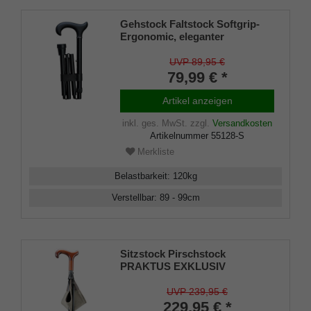
Gehstock Faltstock Softgrip-
Ergonomic, eleganter
ergonomischer Derbygriff mit
Softgrip-Beschichtung,
UVP 89,95 €
aufgesetzt auf einen Stock aus
79,99 € *
stabilem Leichtmetall in
schwarz, höhenverstellbar von
Artikel anzeigen
89 - 99 cm, faltbar, inklusive
Gummipuffer.
inkl. ges. MwSt.
zzgl.
Versandkosten
Artikelnummer
55128-S
Merkliste
Belastbarkeit
:
120
kg
Verstellbar
:
89 - 99
cm
Sitzstock Pirschstock
PRAKTUS EXKLUSIV
bequemer Derbygriff aus
Buchenholz, aufklappbare
UVP 239,95 €
Sitzfläche aus Rindsleder,
229,95 € *