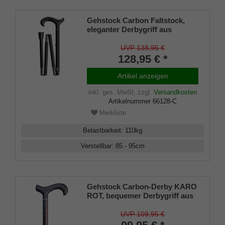
Gehstock Carbon Faltstock,
eleganter Derbygriff aus
Carbon mit Schmuckring,
aufgesetzt auf einen Stock aus
UVP 138,95 €
stabiler, leichter Carbonfaser in
128,95 € *
typischer Carbonoptik,
höhenverstellbar, faltbar,
Artikel anzeigen
inklusiv Schlankpuffer.
inkl. ges. MwSt.
zzgl.
Versandkosten
Artikelnummer
66128-C
Merkliste
Belastbarkeit
:
110
kg
Verstellbar
:
85 - 95
cm
Gehstock Carbon-Derby KARO
ROT, bequemer Derbygriff aus
Carbon, schwarz, aufgesetzt
auf einen Stock aus leichtem
UVP 109,95 €
Carbon, rot kariert,