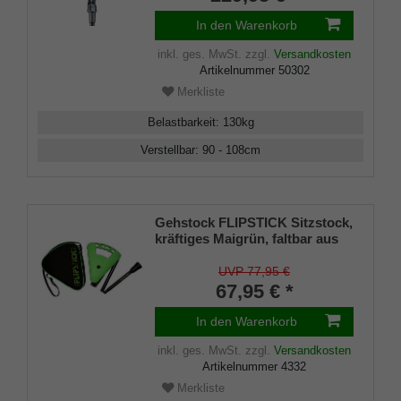
Tellerzwinge für weiche Böden.
In den Warenkorb
inkl. ges. MwSt.
zzgl.
Versandkosten
Artikelnummer
50302
Merkliste
Belastbarkeit
:
130
kg
Verstellbar
:
90 - 108
cm
Gehstock FLIPSTICK Sitzstock,
kräftiges Maigrün, faltbar aus
stabilem Leichtmetall,Spezial-
Klappsitz/Griff,inklusive
UVP 77,95 €
Gummipuffer und praktischer
67,95 € *
Nylontasche.
In den Warenkorb
inkl. ges. MwSt.
zzgl.
Versandkosten
Artikelnummer
4332
Merkliste