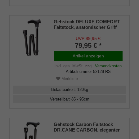
Gehstock DELUXE COMFORT
Faltstock, anatomischer Griff
Soft-Beschichtung, Stock
Leichtmetall stabil, matt-
UVP 89,95 €
schwarz,
79,95 € *
höhenver.,Gummipuffer,
rechts/links
Artikel anzeigen
inkl. ges. MwSt.
zzgl.
Versandkosten
Artikelnummer
52128-RS
Merkliste
Belastbarkeit
:
120
kg
Verstellbar
:
85 - 95
cm
Gehstock Carbon Faltstock
DR.CANE CARBON, eleganter
Derbygriff aus Buchenholz,