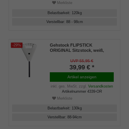
Merkliste
Belastbarkeit
:
120
kg
Verstellbar
:
88 - 98
cm
Gehstock FLIPSTICK
-29%
ORIGINAL Sitzstock, weiß,
höhenverstellbar von 88-94 cm,
stabiles Leichtmetall mit
UVP 55,95 €
Klappsitz, belastbar bis 130 Kg
39,99 € *
Artikel anzeigen
inkl. ges. MwSt.
zzgl.
Versandkosten
Artikelnummer
4339-OR
Merkliste
Belastbarkeit
:
130
kg
Verstellbar
:
88-94
cm