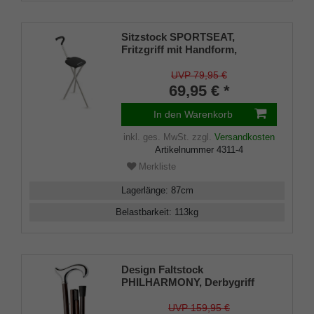
Sitzstock SPORTSEAT,
Fritzgriff mit Handform,
Dreibeinstock mit Sitzfläche,
Sitzhöhe 54 cm, Gehhöhe 87
UVP 79,95 €
cm, inkl. Gummipuffer
69,95 € *
In den Warenkorb
inkl. ges. MwSt.
zzgl.
Versandkosten
Artikelnummer
4311-4
Merkliste
Lagerlänge
:
87
cm
Belastbarkeit
:
113
kg
Design Faltstock
PHILHARMONY, Derbygriff
silberfarben ergonomisch,
Carbon Ebenholz-Furnier
UVP 159,95 €