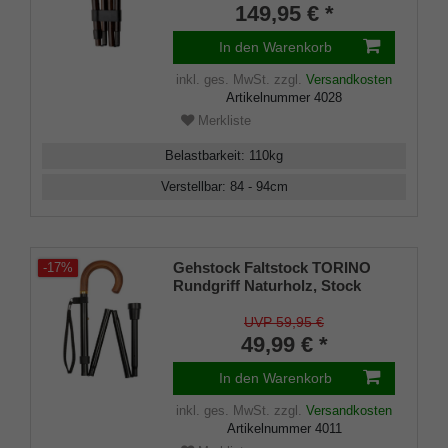
braun, Chromring, faltbar, 85-
149,95 € *
95 cm, Damen Herren Gehstock
In den Warenkorb
inkl. ges. MwSt.
zzgl.
Versandkosten
Artikelnummer
4028
Merkliste
Belastbarkeit
:
110
kg
Verstellbar
:
84 - 94
cm
Gehstock Faltstock TORINO
-17%
Rundgriff Naturholz, Stock
Leichtmetall schwarz,
höhenverstellbar 84 bis 94 cm,
UVP 59,95 €
Gummipuffer, schw. Kordel-
49,99 € *
Tragschlaufe
In den Warenkorb
inkl. ges. MwSt.
zzgl.
Versandkosten
Artikelnummer
4011