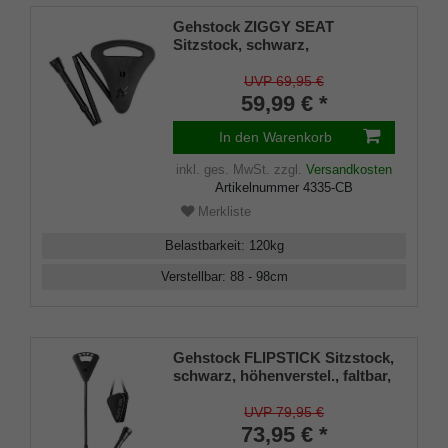
Gehstock ZIGGY SEAT
Sitzstock, schwarz,
höhenverst., faltbar, stabiles
Leichtmetall,Spezial
UVP 69,95 €
Klappsitz/Griff inklusive
59,99 € *
Gummipuffer und Tasche, 88-
98cm
In den Warenkorb
inkl. ges. MwSt.
zzgl.
Versandkosten
Artikelnummer
4335-CB
Merkliste
Belastbarkeit
:
120
kg
Verstellbar
:
88 - 98
cm
Gehstock FLIPSTICK Sitzstock,
schwarz, höhenverstel., faltbar,
stabiles Leichtmetall,Spezial
Klappsitz/Griff inklusive
UVP 79,95 €
Gummipuffer und Tasche, 87-
73,95 € *
94cm