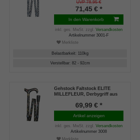
stabiles Leichtmetall,
UVP 78,95 €
höhenverstellbar und faltbar,
71,45 € *
Schneeleopardenfell-
Optik,Gummipuffer.
In den Warenkorb
inkl. ges. MwSt.
zzgl.
Versandkosten
Artikelnummer
3001-F
Merkliste
Belastbarkeit
:
110
kg
Verstellbar
:
82 - 92
cm
Gehstock Faltstock ELITE
MILLEFLEUR, Derbygriff aus
Acryl aufgesetzt auf einen
69,99 € *
Stock aus stabilem Leichtmetall
mit floralem Blütenmuster,
Artikel anzeigen
höhenverstellbar, inklusiv
Gummipuffer.
inkl. ges. MwSt.
zzgl.
Versandkosten
Artikelnummer
3008
Merkliste