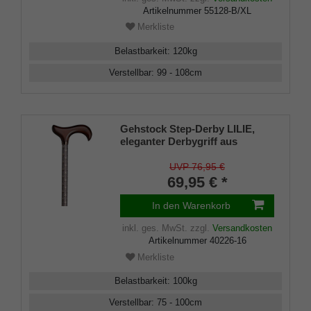
Artikelnummer
55128-B/XL
Merkliste
Belastbarkeit
:
120
kg
Verstellbar
:
99 - 108
cm
Gehstock Step-Derby LILIE,
eleganter Derbygriff aus
Hartholz, aufgesetzt auf einen
Stock aus stabilem
UVP 76,95 €
Leichtmetall, höhenverstellbar,
69,95 € *
Gummipuffer.
In den Warenkorb
inkl. ges. MwSt.
zzgl.
Versandkosten
Artikelnummer
40226-16
Merkliste
Belastbarkeit
:
100
kg
Verstellbar
:
75 - 100
cm