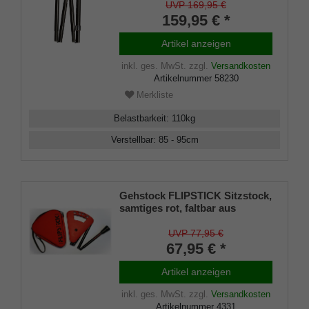
Stock aus stabilem Carbon,
UVP 169,95 €
dezentes Karodesign,
159,95 € *
höhenverstellbar, faltbar,
Spezial-Kreiselpuffer System,
Artikel anzeigen
Tasche
inkl. ges. MwSt.
zzgl.
Versandkosten
Artikelnummer
58230
Merkliste
Belastbarkeit
:
110
kg
Verstellbar
:
85 - 95
cm
Gehstock FLIPSTICK Sitzstock,
samtiges rot, faltbar aus
stabilem Leichtmetall,Spezial-
Klappsitz/Griff,inklusive
UVP 77,95 €
Gummipuffer und praktischer
67,95 € *
Nylontasche.
Artikel anzeigen
inkl. ges. MwSt.
zzgl.
Versandkosten
Artikelnummer
4331