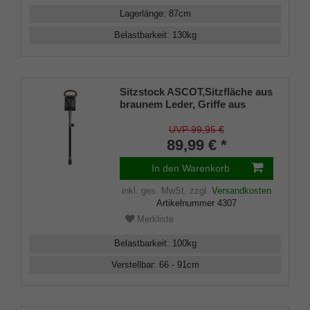
Lagerlänge
:
87
cm
Belastbarkeit
:
130
kg
Sitzstock ASCOT,Sitzfläche aus
braunem Leder, Griffe aus
Metall mit Leder überzogen,
Stock aus Leichtmetall,
UVP 99,95 €
höhenverstellbar,Stocklänge
89,99 € *
66-91 cm, Sitzhöhe 50-75 cm,
inklusive stabilem
In den Warenkorb
Gummipuffer.
inkl. ges. MwSt.
zzgl.
Versandkosten
Artikelnummer
4307
Merkliste
Belastbarkeit
:
100
kg
Verstellbar
:
66 - 91
cm