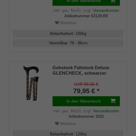
In den Warenkorb
faltbar, inklusiv Schlankpuffer
und Baumwolltasche.
inkl. ges. MwSt.
zzgl.
Versandkosten
Artikelnummer
63128-BE
Merkliste
Belastbarkeit
:
100
kg
Verstellbar
:
78 - 86
cm
Gehstock Faltstock Deluxe
GLENCHECK, schwarzer
Derbygriff aus Hartholz, Stock
aus stabilem Leichtmetall,
UVP 89,95 €
faltbar, höhenverstellbar,
79,95 € *
inkl.Gummipuffer
In den Warenkorb
inkl. ges. MwSt.
zzgl.
Versandkosten
Artikelnummer
3025
Merkliste
Belastbarkeit
:
120
kg