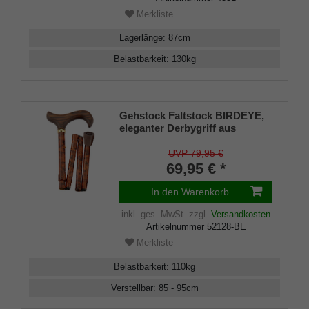
Merkliste
Lagerlänge
:
87
cm
Belastbarkeit
:
130
kg
Gehstock Faltstock BIRDEYE,
eleganter Derbygriff aus
Hartholz, aufgesetzt auf einen
Stock aus stabilem Leichtmetall
UVP 79,95 €
im Birdeye-Design,
69,95 € *
höhenverstellbar, faltbar,
inklusiv Schlankpuffer.
In den Warenkorb
inkl. ges. MwSt.
zzgl.
Versandkosten
Artikelnummer
52128-BE
Merkliste
Belastbarkeit
:
110
kg
Verstellbar
:
85 - 95
cm