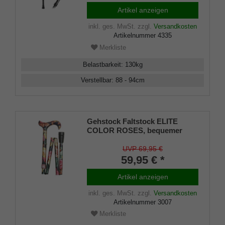
Artikel anzeigen
inkl. ges. MwSt.
zzgl.
Versandkosten
Artikelnummer
4335
Merkliste
Belastbarkeit
:
130
kg
Verstellbar
:
88 - 94
cm
Gehstock Faltstock ELITE
COLOR ROSES, bequemer
Derbygriff aus Gießharz mit
floralem Rosenmuster,
UVP 69,95 €
aufgesetzt auf einen Stock aus
59,95 € *
stabilem Leichtmetall,
höhenverstellbar, faltbar, inkl.
Artikel anzeigen
Puffer.
inkl. ges. MwSt.
zzgl.
Versandkosten
Artikelnummer
3007
Merkliste