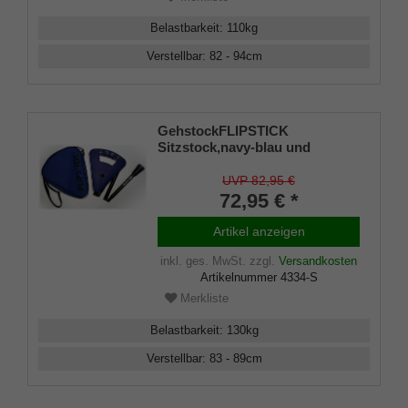
Belastbarkeit
:
110
kg
Verstellbar
:
82 - 94
cm
GehstockFLIPSTICK
Sitzstock,navy-blau und
elegant, kurz,
höhenverstellbar,faltbar, aus
UVP 82,95 €
stabilem Leichtmetall,Spezial
72,95 € *
Klappsitz/Griff,inklusive
Gummipuffer und praktischer
Artikel anzeigen
Nylontasche.
inkl. ges. MwSt.
zzgl.
Versandkosten
Artikelnummer
4334-S
Merkliste
Belastbarkeit
:
130
kg
Verstellbar
:
83 - 89
cm