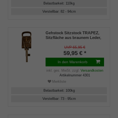
Belastbarkeit
:
110
kg
Verstellbar
:
82 - 94
cm
Gehstock Sitzstock TRAPEZ,
Sitzfläche aus braunem Leder,
Griffe aus poliertem
Leichtmetall mit Leder
UVP 65,95 €
überzogen, Stock aus
59,95 € *
Leichtmetall, höhenverstellbar,
Stahlspitze Tellerscheibe.
In den Warenkorb
inkl. ges. MwSt.
zzgl.
Versandkosten
Artikelnummer
4301
Merkliste
Belastbarkeit
:
100
kg
Verstellbar
:
73 - 95
cm