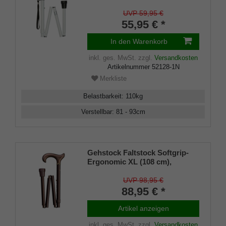
Kunststoff, Stock aus
Leichtmetall weiß
UVP 59,95 €
Reflektionsband, faltbar, 81-93,
55,95 € *
Schlaufe+Puffer
In den Warenkorb
inkl. ges. MwSt.
zzgl.
Versandkosten
Artikelnummer
52128-1N
Merkliste
Belastbarkeit
:
110
kg
Verstellbar
:
81 - 93
cm
Gehstock Faltstock Softgrip-
Ergonomic XL (108 cm),
ergonomischer Derbygriff mit
Softgrip-Beschichtung, Stock
UVP 98,95 €
aus stabilem Leichtmetall in
88,95 € *
bronce-matt, höhenverstellbar
von 99 bis 108 cm, faltbar,
Artikel anzeigen
inklusive Gummipuffer.
inkl. ges. MwSt.
zzgl.
Versandkosten