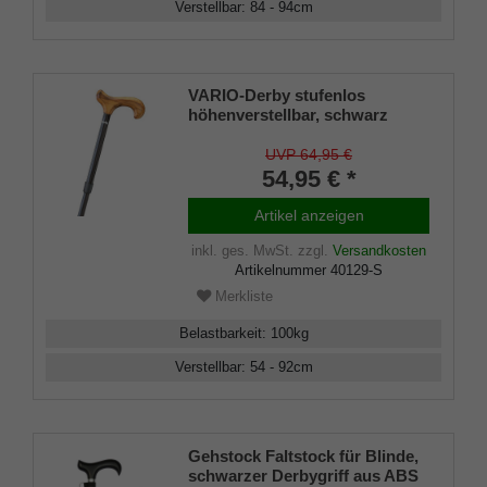
Verstellbar
:
84 - 94
cm
VARIO-Derby stufenlos
höhenverstellbar, schwarz
pulverbeschichtetes Alurohr
UVP 64,95 €
54,95 € *
Artikel anzeigen
inkl. ges. MwSt.
zzgl.
Versandkosten
Artikelnummer
40129-S
Merkliste
Belastbarkeit
:
100
kg
Verstellbar
:
54 - 92
cm
Gehstock Faltstock für Blinde,
schwarzer Derbygriff aus ABS