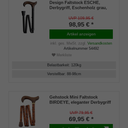
Design Faltstock ESCHE,
Derbygriff, Eschenholz grau,
belastbar bis 120 Kg, Metall
schwarz, verstellbar 88-98 cm,
UVP 109,95 €
faltbar, inkl. Gummipuffer
98,95 € *
Artikel anzeigen
inkl. ges. MwSt.
zzgl.
Versandkosten
Artikelnummer
54492
Merkliste
Belastbarkeit
:
120
kg
Verstellbar
:
88-98
cm
Gehstock Mini Faltstock
BIRDEYE, eleganter Derbygriff
aus fein gemasertem Hartholz,
aufgesetzt auf einen Stock aus
UVP 79,95 €
stabilem Leichtmetall im
69,95 € *
Birdeye-Design,
höhenverstellbar (78-86cm)