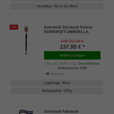
Verstellbar
:
89 cm bis 99
cm
Gehstock Sitzstock Schirm
-9%
SOMERSET-UMBRELLA,
Sitzfläche ausklappbar,
Außenkanten mit Leder
UVP 151,95 €
überzogen
137,95 € *
Artikel anzeigen
inkl. ges. MwSt.
zzgl.
Versandkosten
Artikelnummer
4306
Merkliste
Lagerlänge
:
96
cm
Belastbarkeit
:
100
kg
Gehstock Faltstock