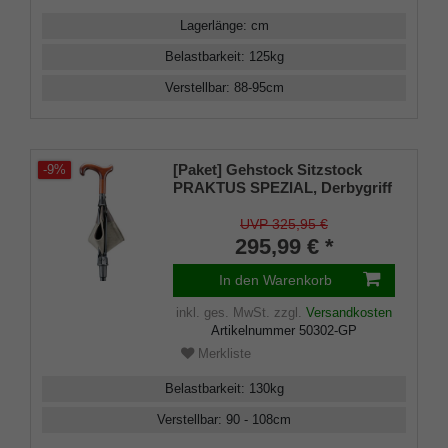
Lagerlänge
:
cm
Belastbarkeit
:
125
kg
Verstellbar
:
88-95
cm
[Paket] Gehstock Sitzstock
-9%
PRAKTUS SPEZIAL, Derbygriff
aus Buchenholz, aufklappb.
Sitzfläche mit
UVP 325,95 €
Stahlstreben,echtes
295,99 € *
Rindsleder, Wechselspitze
Innen und Außen
In den Warenkorb
inkl. ges. MwSt.
zzgl.
Versandkosten
Artikelnummer
50302-GP
Merkliste
Belastbarkeit
:
130
kg
Verstellbar
:
90 - 108
cm