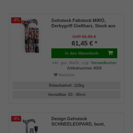
Gehstock Faltstock MIRÓ,
-8%
Derbygriff Gießharz, Stock aus
Leichtmetall, höhenverstellbar,
faltbar, inklusiv Schlankpuffer,
UVP 66,95 €
Halteklammer und Tasche.
61,45 € *
In den Warenkorb
inkl. ges. MwSt.
zzgl.
Versandkosten
Artikelnummer
4004
Merkliste
Belastbarkeit
:
110
kg
Verstellbar
:
83 - 90
cm
Design Gehstock
-9%
SCHNEELEOPARD, bunt,
Derbygriff aus ABS, Stock