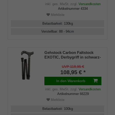
inkl. ges. MwSt.
zzgl.
Versandkosten
Artikelnummer
4334
Merkliste
Belastbarkeit
:
130
kg
Verstellbar
:
88 - 94
cm
Gehstock Carbon Faltstock
EXOTIC, Derbygriff in schwarz-
weißer Schlangenhaut-Optik,
Stock aus sehr stabilem
UVP 118,95 €
Carbon, ca. 84-94 cm
108,95 € *
verstellbar, faltbar
In den Warenkorb
inkl. ges. MwSt.
zzgl.
Versandkosten
Artikelnummer
66229
Merkliste
Belastbarkeit
:
100
kg