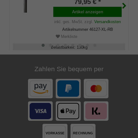
und belastbar bis 130 Kg,
79,95 € *
rechts/links
Artikel anzeigen
inkl. ges. MwSt.
zzgl.
Versandkosten
Artikelnummer
46127-XL-RB
Merkliste
Belastbarkeit
:
130
kg
Verstellbar
:
85 - 110
cm
Zahlen Sie bequem per