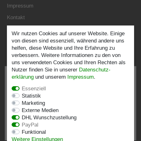
Impressum
Kontakt
Wir nutzen Cookies auf unserer Website. Einige
Folgen Sie uns:
von diesen sind essenziell, während andere uns
helfen, diese Website und Ihre Erfahrung zu
verbessern. Weitere Informationen zu den von
uns verwendeten Cookies und Ihren Rechten als
Nutzer finden Sie in unserer
Daten­schutz­
erklärung
und unserem
Impressum
.
Essenziell
SEHR GUT
4.82 / 5
Statistik
Marketing
aus 193 Bewertungen
Externe Medien
bei: shopvote.de, Amazon
DHL Wunschzustellung
Bewertungsprofil bei SHOPVOTE.DE ansehen
PayPal
Funktional
Informationen zur Echtheit von Kundenbewertungen
Weitere Einstellungen