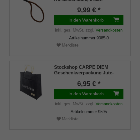
9,99 € *
In den Warenkorb
inkl. ges. MwSt.
zzgl.
Versandkosten
Artikelnummer
9085-0
Merkliste
Stockshop CARPE DIEM
Geschenkverpackung Jute-
Tasche schwarz mit stabilen
6,95 € *
Holzgriffen für Trinkstöcke,
Faltstöcke, Flipstick, Sonstiges
In den Warenkorb
inkl. ges. MwSt.
zzgl.
Versandkosten
Artikelnummer
9595
Merkliste