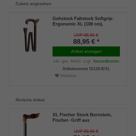
Zuletzt angesehen
Gehstock Faltstock Softgrip-
Ergonomic XL (108 cm),
ergonomischer Derbygriff mit
Softgrip-Beschichtung, Stock
UVP 98,95 €
aus stabilem Leichtmetall in
88,95 € *
bronce-matt, höhenverstellbar
von 99 bis 108 cm, faltbar,
Artikel anzeigen
inklusive Gummipuffer.
inkl. ges. MwSt.
zzgl.
Versandkosten
Artikelnummer
55128-B/XL
Merkliste
Ähnliche Artikel
XL Fischer Stock Bernstein,
Fischer- Griff aus
bernsteinfarbenem Acetat,
höhenverstellbar bis 110 cm
UVP 89,95 €