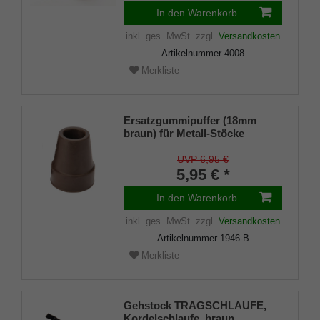
In den Warenkorb
inkl. ges. MwSt.
zzgl.
Versandkosten
Artikelnummer
4008
Merkliste
Ersatzgummipuffer (18mm
braun) für Metall-Stöcke
SCHLANK (Innendurchmesser
ca. 18mm) mit Metalleinlage
UVP 6,95 €
(VE 1 Stück)
5,95 € *
In den Warenkorb
inkl. ges. MwSt.
zzgl.
Versandkosten
Artikelnummer
1946-B
Merkliste
Gehstock TRAGSCHLAUFE,
Kordelschlaufe, braun