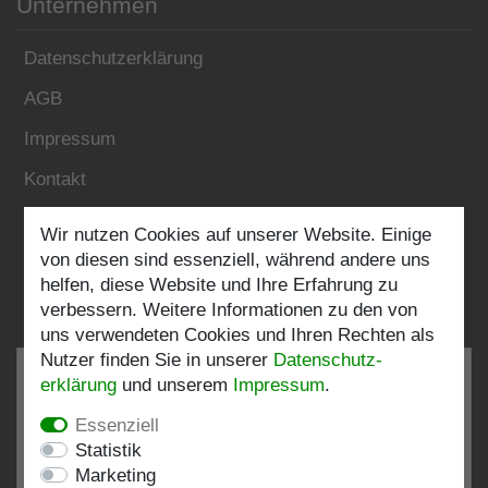
Unternehmen
Datenschutzerklärung
AGB
Impressum
Kontakt
Wir nutzen Cookies auf unserer Website. Einige
Folgen Sie uns:
von diesen sind essenziell, während andere uns
helfen, diese Website und Ihre Erfahrung zu
verbessern. Weitere Informationen zu den von
uns verwendeten Cookies und Ihren Rechten als
Nutzer finden Sie in unserer
Daten­schutz­
erklärung
und unserem
Impressum
.
Essenziell
SEHR GUT
4.82 / 5
Statistik
Marketing
aus 197 Bewertungen