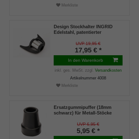
Merkliste
Design Stockhalter INGRID
Edelstahl, patentierter
Stockhalter, universelle Größe
(18 - 22mm), Weichgummi
UVP 19,95 €
17,95 € *
In den Warenkorb
inkl. ges. MwSt.
zzgl.
Versandkosten
Artikelnummer
4008
Merkliste
Ersatzgummipuffer (18mm
schwarz) für Metall-Stöcke
SCHLANK (Innendurchmesser
ca. 18mm) mit Metalleinlage
UVP 6,95 €
(VE 1 Stück)
5,95 € *