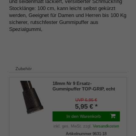
und seidenmatt lackiert, versilberter Schmuckring
Stocklänge: 100 cm, kann leicht selbst gekürzt
werden, Geeignet für Damen und Herren bis 100 Kg
sicherer, rutschfester Gummipuffer aus
Spezialgummi,
Zubehör
18mm Nr 9 Ersatz-
Gummipuffer TOP-GRIP, echt
Kautschuk, schwarz, (VE 1
Stück)
UVP 6,95 €
5,95 € *
In den Warenkorb
inkl. ges. MwSt.
zzgl.
Versandkosten
Artikelnummer
9631-18