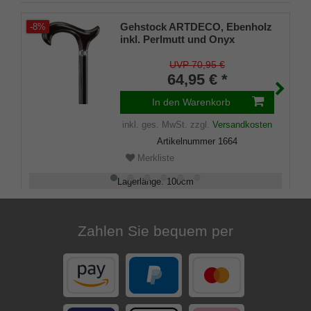
Gehstock ARTDECO, Ebenholz
-8%
inkl. Perlmutt und Onyx
Verzierungen, Derbygriff,
Hartholzstock seidenmatt
UVP 70,95 €
schwarz lackiert
64,95 € *
In den Warenkorb
inkl. ges. MwSt.
zzgl.
Versandkosten
Artikelnummer
1664
Merkliste
Lagerlänge
:
100
cm
Belastbarkeit
:
100
kg
Zahlen Sie bequem per