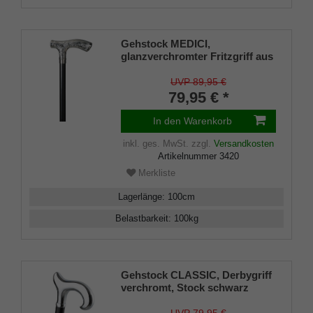
Gehstock MEDICI,
glanzverchromter Fritzgriff aus
ABS, schwarzer
Buchenholzstock,100cm.
UVP 89,95 €
79,95 € *
In den Warenkorb
inkl. ges. MwSt.
zzgl.
Versandkosten
Artikelnummer
3420
Merkliste
Lagerlänge
:
100
cm
Belastbarkeit
:
100
kg
Gehstock CLASSIC, Derbygriff
verchromt, Stock schwarz
Leichtmetall, höhenverstellbar
80-100 cm, inkl. Gummipuffer