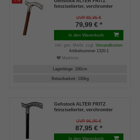
Gehstock ALTER FRITZ
-7%
feinziselierter, verchromter
Fritzgriff aus Acryl aufgesetzt
auf einen Stock aus
UVP 85,95 €
Buchenholz kirschbaumfarben
79,99 € *
gebeizt,Chromring,inklusive
Gummipuffer.
In den Warenkorb
inkl. ges. MwSt.
zzgl.
Versandkosten
Artikelnummer
1320-1
Merkliste
Lagerlänge
:
100
cm
Belastbarkeit
:
100
kg
Gehstock ALTER FRITZ
feinziselierter, verchromter
Fritzgriff aus Acryl aufgesetzt
auf einen Stock aus
UVP 96,95 €
Buchenholz seidenmatt
87,95 € *
schwarz
lackiert,Chromring,inklusive
In den Warenkorb