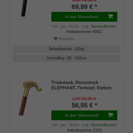
UVP 79,95 €
69,99 € *
In den Warenkorb
inkl. ges. MwSt.
zzgl.
Versandkosten
Artikelnummer
40411
Merkliste
Belastbarkeit
:
110
kg
Verstellbar
:
80 - 102
cm
Trinkstock, Reisestock
ELEPHANT, Tierkopf, Elefant,
Stock Hartholz braun,
Flanierstock, teilbar,
UVP 69,95 €
Geheimfach, Damen, Herren,
56,95 € *
Gummipuffer
In den Warenkorb
inkl. ges. MwSt.
zzgl.
Versandkosten
Artikelnummer
2133