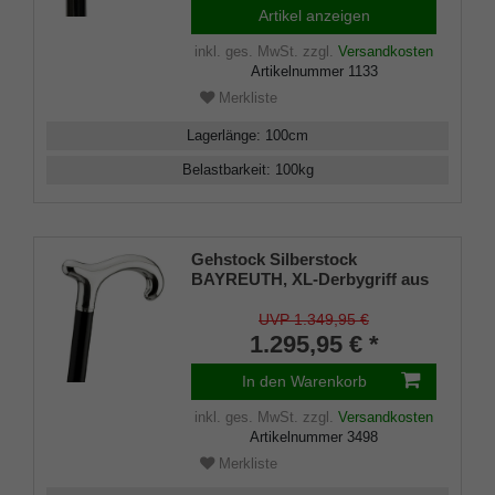
Artikel anzeigen
inkl. ges. MwSt.
zzgl.
Versandkosten
Artikelnummer
1133
Merkliste
Lagerlänge
:
100
cm
Belastbarkeit
:
100
kg
Gehstock Silberstock
BAYREUTH, XL-Derbygriff aus
925/1000 Sterling Silber, Stock
aus edlem, handpoliertem
UVP 1.349,95 €
Makassar-Ebenholz, inklusive
1.295,95 € *
Gummipuffer.
In den Warenkorb
inkl. ges. MwSt.
zzgl.
Versandkosten
Artikelnummer
3498
Merkliste