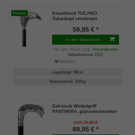
Knaufstock TUCANO
Neuheit
Tukankopf verchromt
hochglanz, schwarz lackierter
59,95 € *
Stock aus Buchenholz, Länge
98 cm, inkl. Gummipuffer
In den Warenkorb
inkl. ges. MwSt.
zzgl.
Versandkosten
Artikelnummer
2122
Merkliste
Lagerlänge
:
98
cm
Belastbarkeit
:
100
kg
Gehstock Winkelgriff
PANTHERA, glanzverchromter
Winkelgriff, schwarz lackiertem
Buchenholz, inklusive
UVP 79,95 €
Gummipuffer, Länge 100 cm
69,95 € *