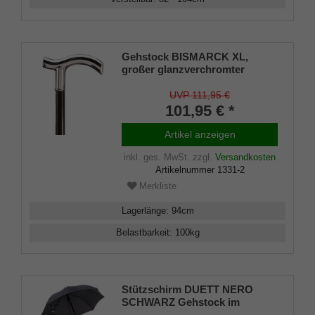
Gehstock BISMARCK XL,
großer glanzverchromter
Fritzgriff, aufgesetzt auf einen
Stock aus Buchenholz
UVP 111,95 €
seidenmatt-schwarz lackiert,
101,95 € *
inklusiv Schlankpuffer.
Artikel anzeigen
inkl. ges. MwSt.
zzgl.
Versandkosten
Artikelnummer
1331-2
Merkliste
Lagerlänge
:
94
cm
Belastbarkeit
:
100
kg
Stützschirm DUETT NERO
SCHWARZ Gehstock im
Regenschirm,