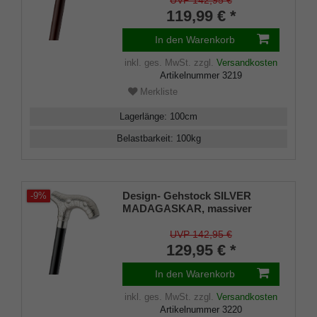
UVP 142,95 €
mahagonifarben, inkl.
119,99 € *
Gummipuffer
In den Warenkorb
inkl. ges. MwSt.
zzgl.
Versandkosten
Artikelnummer
3219
Merkliste
Lagerlänge
:
100
cm
Belastbarkeit
:
100
kg
Design- Gehstock SILVER
-9%
MADAGASKAR, massiver
Fritz-Griff versilbert, Stock aus
Hartholz seidenmatt schwarz
UVP 142,95 €
lackiert inkl. Gummipuffer, 100
129,95 € *
cm
In den Warenkorb
inkl. ges. MwSt.
zzgl.
Versandkosten
Artikelnummer
3220