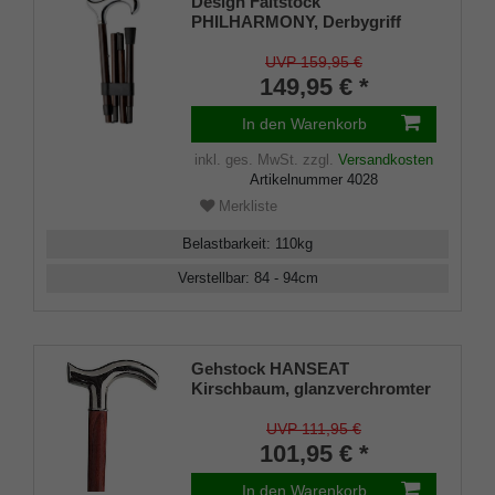
Design Faltstock
PHILHARMONY, Derbygriff
silberfarben ergonomisch,
Carbon Ebenholz-Furnier
UVP 159,95 €
braun, Chromring, faltbar, 85-
149,95 € *
95 cm, Damen Herren Gehstock
In den Warenkorb
inkl. ges. MwSt.
zzgl.
Versandkosten
Artikelnummer
4028
Merkliste
Belastbarkeit
:
110
kg
Verstellbar
:
84 - 94
cm
Gehstock HANSEAT
Kirschbaum, glanzverchromter
Fritzgriff, aufgesetzt auf einen
Stock aus edlem Kirscholz,
UVP 111,95 €
inklusiv Schlankpuffer.
101,95 € *
In den Warenkorb