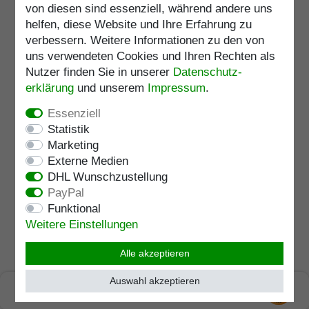
Artikelnummer
1332-1
von diesen sind essenziell, während andere uns
Merkliste
helfen, diese Website und Ihre Erfahrung zu
verbessern. Weitere Informationen zu den von
Lagerlänge
:
94
cm
uns verwendeten Cookies und Ihren Rechten als
Belastbarkeit
:
80
kg
Nutzer finden Sie in unserer
Daten­schutz­
erklärung
und unserem
Impressum
.
Essenziell
Silberstock STERLING
Statistik
GEHÄMMERT, Fritzgriff, fein
Marketing
gehämmert, Gravurplatten aus
Externe Medien
925/1000 Sterling Silber, Stock
UVP 1.349,95 €
edles Makassar Ebenholz,
1.295,95 € *
DHL Wunschzustellung
Gummipuffer
PayPal
In den Warenkorb
Funktional
inkl. ges. MwSt.
zzgl.
Versandkosten
Weitere Einstellungen
Artikelnummer
1388
Merkliste
Alle akzeptieren
Lagerlänge
:
96
cm
Auswahl akzeptieren
SEHR GUT
Belastbarkeit
:
100
kg