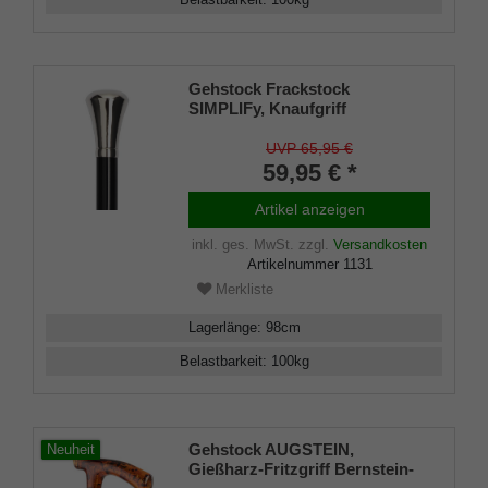
Belastbarkeit
:
100
kg
Gehstock Frackstock
SIMPLIFy, Knaufgriff
verchromt, Buche lackiert
schwarz, Damen und Herren
UVP 65,95 €
59,95 € *
Artikel anzeigen
inkl. ges. MwSt.
zzgl.
Versandkosten
Artikelnummer
1131
Merkliste
Lagerlänge
:
98
cm
Belastbarkeit
:
100
kg
Gehstock AUGSTEIN,
Neuheit
Gießharz-Fritzgriff Bernstein-