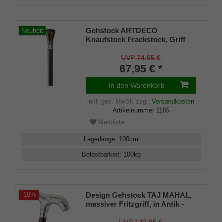
Gehstock ARTDECO
Neuheit
Knaufstock Frackstock, Griff
massiv handpoliertes
Ebenholz, Chrom-Designring
UVP 74,95 €
mit Perlmut/Onyx, Stock aus
67,95 € *
Hartholz schwarz,Gummipuffer
In den Warenkorb
inkl. ges. MwSt.
zzgl.
Versandkosten
Artikelnummer
1165
Merkliste
Lagerlänge
:
100
cm
Belastbarkeit
:
100
kg
Design Gehstock TAJ MAHAL,
-16%
massiver Fritzgriff, in Antik -
Silber galvanisiert, Stock
stabiles Hartholz