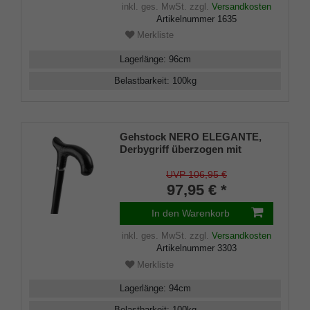
inkl. ges. MwSt.
zzgl.
Versandkosten
Artikelnummer
1635
Merkliste
Lagerlänge
:
96
cm
Belastbarkeit
:
100
kg
Gehstock NERO ELEGANTE,
Derbygriff überzogen mit
handgenähtem, schwarzem
Glatt-Leder, Stock schwarz
UVP 106,95 €
lackiertes Buchenholz,
97,95 € *
Chromring, Gummipuffer
In den Warenkorb
inkl. ges. MwSt.
zzgl.
Versandkosten
Artikelnummer
3303
Merkliste
Lagerlänge
:
94
cm