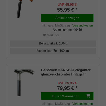
Optik, Stock schwarz
Leichtmetall, höhenverstellbar
UVP 65,95 €
79-100 cm inkl. Gummipuffer
55,95 € *
Artikel anzeigen
inkl. ges. MwSt.
zzgl.
Versandkosten
Artikelnummer
40419
Merkliste
Belastbarkeit
:
100
kg
Verstellbar
:
79 - 100
cm
Gehstock HANSEAT,eleganter,
glanzverchromter Fritzgriff,
aufgesetzt auf einen Stock aus
schwarz lackiertem
UVP 89,95 €
Buchenholz, inklusiv
79,95 € *
Schlankpuffer.
In den Warenkorb
inkl. ges. MwSt.
zzgl.
Versandkosten