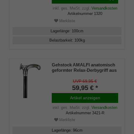
Gummipuffer.
inkl. ges. MwSt.
zzgl.
Versandkosten
Artikelnummer
1320
Merkliste
Lagerlänge
:
100
cm
Belastbarkeit
:
100
kg
Gehstock AMALFI anatomisch
geformter Relax-Derbygriff aus
ABS, belastbar bis 130 Kg,
schwarz lackierter Stock aus
UVP 69,95 €
Buchenholz, inkl. Gummipuffer
59,95 € *
Artikel anzeigen
inkl. ges. MwSt.
zzgl.
Versandkosten
Artikelnummer
3421-R
Merkliste
Lagerlänge
:
96
cm