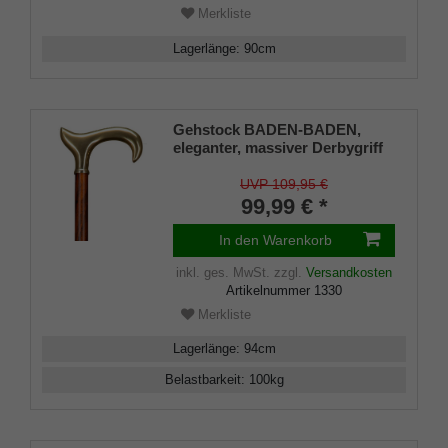
Merkliste
Lagerlänge
:
90
cm
Gehstock BADEN-BADEN,
eleganter, massiver Derbygriff
aus Messing, Stock aus
Buchenholz,
UVP 109,95 €
kirschbaumfarben, seidenmatt
99,99 € *
lackiert inkl.Gummipuffer.
In den Warenkorb
inkl. ges. MwSt.
zzgl.
Versandkosten
Artikelnummer
1330
Merkliste
Lagerlänge
:
94
cm
Belastbarkeit
:
100
kg