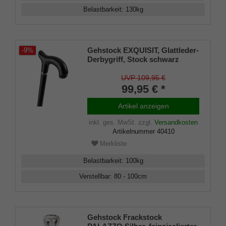
Belastbarkeit
:
130
kg
Gehstock EXQUISIT, Glattleder-
-9%
Derbygriff, Stock schwarz
Leichtmetall, höhenverstellbar
80-100 cm, inkl. Gummipuffer
UVP 109,95 €
99,95 € *
Artikel anzeigen
inkl. ges. MwSt.
zzgl.
Versandkosten
Artikelnummer
40410
Merkliste
Belastbarkeit
:
100
kg
Verstellbar
:
80 - 100
cm
Gehstock Frackstock