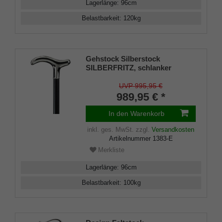
Lagerlänge
:
96
cm
Belastbarkeit
:
120
kg
Gehstock Silberstock
SILBERFRITZ, schlanker
handgefertigter Derbygriff aus
echtem 925/1000 Sterlingsilber,
UVP 995,95 €
aufgesetzt auf einen Stock aus
989,95 € *
edlem Makassar Ebenholz,
inklusiv Schlankpuffer.
In den Warenkorb
inkl. ges. MwSt.
zzgl.
Versandkosten
Artikelnummer
1383-E
Merkliste
Lagerlänge
:
96
cm
Belastbarkeit
:
100
kg