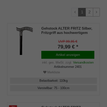
1
2
Gehstock ALTER FRITZ Silber,
Fritzgriff aus hochwertigem
Acryl glanzverchromt, Stock
aus stabilem Leichtmetall mit
UVP 99,95 €
Chromring, höhenverstellbar,
79,99 € *
inklusiv Gummipuffer.
Artikel anzeigen
inkl. ges. MwSt.
zzgl.
Versandkosten
Artikelnummer
2401
Merkliste
Belastbarkeit
:
110
kg
Verstellbar
:
75 - 100
cm