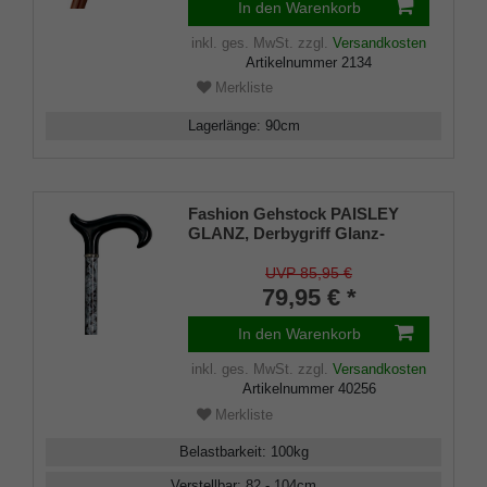
In den Warenkorb
inkl. ges. MwSt.
zzgl.
Versandkosten
Artikelnummer
2134
Merkliste
Lagerlänge
:
90
cm
Fashion Gehstock PAISLEY
GLANZ, Derbygriff Glanz-
Finish schwarz, Stock
schwarz-weißes Paisley-
UVP 85,95 €
Muster, Schwarzchromring,
79,95 € *
höhenverstellbar 82-104 cm,
inkl. Gummipuffer
In den Warenkorb
inkl. ges. MwSt.
zzgl.
Versandkosten
Artikelnummer
40256
Merkliste
Belastbarkeit
:
100
kg
Verstellbar
:
82 - 104
cm