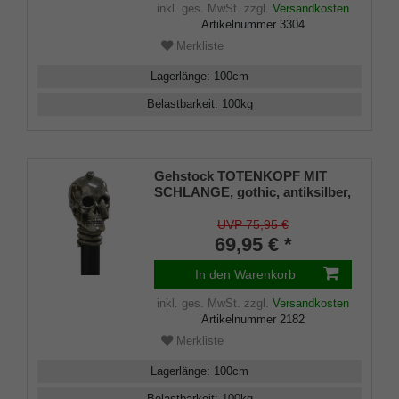
Schlankpuffer.
inkl. ges. MwSt.
zzgl.
Versandkosten
Artikelnummer
3304
Merkliste
Lagerlänge
:
100
cm
Belastbarkeit
:
100
kg
Gehstock TOTENKOPF MIT
SCHLANGE, gothic, antiksilber,
Stock Buche schwarz
UVP 75,95 €
69,95 € *
In den Warenkorb
inkl. ges. MwSt.
zzgl.
Versandkosten
Artikelnummer
2182
Merkliste
Lagerlänge
:
100
cm