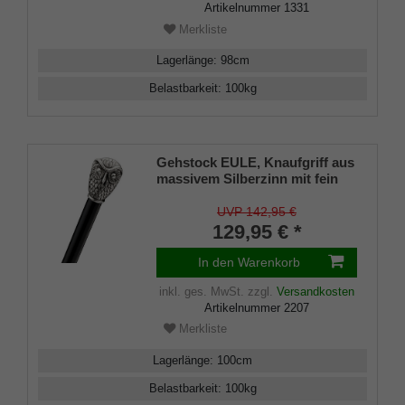
Artikelnummer
1331
Merkliste
Lagerlänge
:
98
cm
Belastbarkeit
:
100
kg
Gehstock EULE, Knaufgriff aus
massivem Silberzinn mit fein
herausgearbeitetem Eulen-
Kopf, Stock seidenmatt
UVP 142,95 €
schwarz lackiertes
129,95 € *
Buchenholz, Gummipuffer.
In den Warenkorb
inkl. ges. MwSt.
zzgl.
Versandkosten
Artikelnummer
2207
Merkliste
Lagerlänge
:
100
cm
Belastbarkeit
:
100
kg