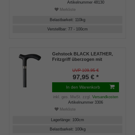
Artikelnummer
48130
Merkliste
Belastbarkeit
:
110
kg
Verstellbar
:
77 - 100
cm
Gehstock BLACK LEATHER,
Fritzgriff überzogen mit
handgenähtem, schwarzem
Glatt-Leder, Stock schwarz
UVP 109,95 €
lackiertes Buchenholz,
97,95 € *
Chromring, Gummipuffer
In den Warenkorb
inkl. ges. MwSt.
zzgl.
Versandkosten
Artikelnummer
3306
Merkliste
Lagerlänge
:
100
cm
Belastbarkeit
:
100
kg