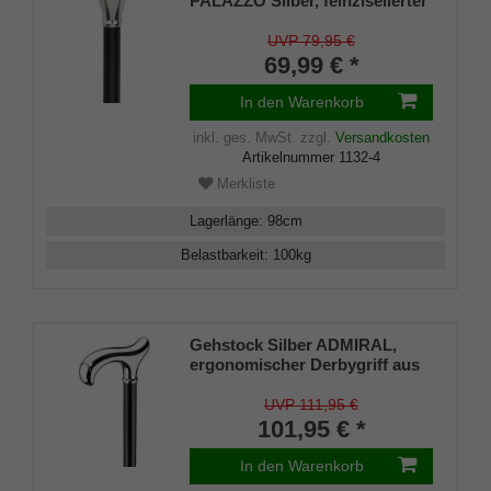
PALAZZO Silber, feinziselierter
Knaufgriff aus Gießharz
glanzverchromt, Stock aus
UVP 79,95 €
Buchenholz schwarz lackiert,
69,99 € *
Gummipuffer.
In den Warenkorb
inkl. ges. MwSt.
zzgl.
Versandkosten
Artikelnummer
1132-4
Merkliste
Lagerlänge
:
98
cm
Belastbarkeit
:
100
kg
Gehstock Silber ADMIRAL,
ergonomischer Derbygriff aus
ABS, glanzverchromt, Stock
Buche seidenmatt schwarz
UVP 111,95 €
lackiert, inklusive Gummipuffer
101,95 € *
In den Warenkorb