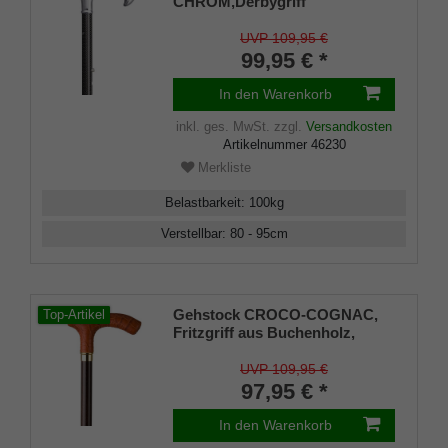
CHROM,Derbygriff
verchromter ABS Kunststoff,
Stock aus leichtem
UVP 109,95 €
Carbon,anthrazitfarben,
99,95 € *
inklusiv schlankem
Gummipuffer.
In den Warenkorb
inkl. ges. MwSt.
zzgl.
Versandkosten
Artikelnummer
46230
Merkliste
Belastbarkeit
:
100
kg
Verstellbar
:
80 - 95
cm
Gehstock CROCO-COGNAC,
Top-Artikel
Fritzgriff aus Buchenholz,
überzogen mit handgenähtem
Rindsleder in Croco-Cognac
UVP 109,95 €
dunkelbraun, aufgesetzt auf
97,95 € *
einen seidenmatt-klar
lackierten dunkelbraunen Stock
In den Warenkorb
aus Buchenholz,inklusiv