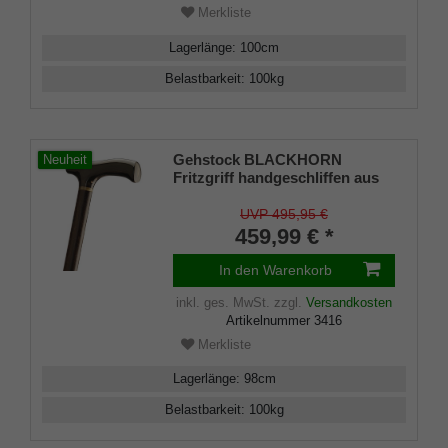
Merkliste
Lagerlänge
:
100
cm
Belastbarkeit
:
100
kg
Gehstock BLACKHORN
Neuheit
Fritzgriff handgeschliffen aus
schwarzem Horn aufgesetzt
auf edlem Ebenholz, Horn-
UVP 495,95 €
Design-Ring, inkl. Gummipuffer
459,99 € *
In den Warenkorb
inkl. ges. MwSt.
zzgl.
Versandkosten
Artikelnummer
3416
Merkliste
Lagerlänge
:
98
cm
Belastbarkeit
:
100
kg