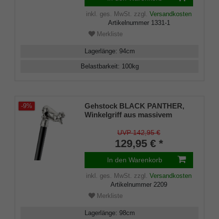
inkl. ges. MwSt.
zzgl.
Versandkosten
Artikelnummer
1331-1
Merkliste
Lagerlänge
:
94
cm
Belastbarkeit
:
100
kg
Gehstock BLACK PANTHER,
-9%
Winkelgriff aus massivem
Silberzinn in Form eines
Jaguars, Stock aus schwarz
UVP 142,95 €
lackiertem Hartholz, inklusiv
129,95 € *
Gummipuffer, 98 cm.
In den Warenkorb
inkl. ges. MwSt.
zzgl.
Versandkosten
Artikelnummer
2209
Merkliste
Lagerlänge
:
98
cm