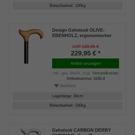
Belastbarkeit
:
100
kg
Design Gehstock OLIVE-
EBENHOLZ, ergonomischer
Derbygriff aus Olivenholz,
Stock aus feinem Ebenholz,
UVP 239,95 €
handpoliert und geölt, inkl.
229,95 € *
Gummipuffer
Artikel anzeigen
inkl. ges. MwSt.
zzgl.
Versandkosten
Artikelnummer
1645-4
Merkliste
Lagerlänge
:
94
cm
Belastbarkeit
:
100
kg
Gehstock CARBON DERBY