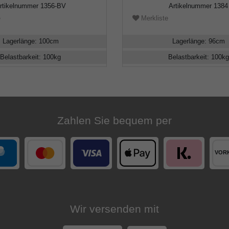
rtikelnummer
1356-BV
Artikelnummer
1384
e
Merkliste
Lagerlänge
:
100
cm
Lagerlänge
:
96
cm
Belastbarkeit
:
100
kg
Belastbarkeit
:
100
kg
Zahlen Sie bequem per
Wir versenden mit