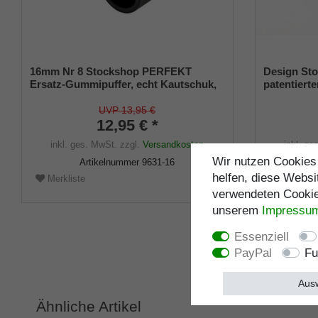
16mm Nr 8 Stockshop PERFEKT
Design Sto
Ersatz-Gummipuffer, echt Kautschuk,
patentierte
schwarz, elegant, mit Metalleinlage (VE
Größe (18
2 Stück)
UVP 13,95 €
12,95 € *
inkl. ges. MwSt.
zzgl.
Versandkosten
inkl. ge
Wir nutzen Cookies 
Artikelnummer
9631-16
helfen, diese Websi
Merkliste
Merklist
verwendeten Cookies
unserem
Impressu
Essenziell
PayPal
Fu
Ausw
Ähnliche Artikel