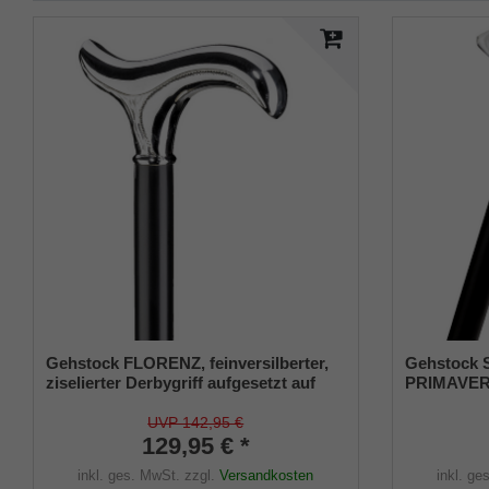
Gehstock FLORENZ, feinversilberter,
Gehstock 
ziselierter Derbygriff aufgesetzt auf
PRIMAVERA 
einen seidenmatt schwarz lackiertem
auf schwar
Buchenschuss, inklusive passendem
Buchenhol
UVP 142,95 €
Schlankpuffer.
129,95 € *
inkl. ges. MwSt.
zzgl.
Versandkosten
inkl. ge