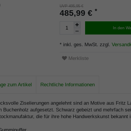
UVP 495,95 €
*
485,99 €
In den W
* inkl. ges. MwSt. zzgl.
Versand
Merkliste
age zum Artikel
Rechtliche Informationen
drucksvolle Ziselierungen angelehnt sind an Motive aus Fritz
em Buchenholz aufgesetzt. Schwarz gebeizt und mehrfach sei
Stockmanufaktur, die für ihre hohe Handwerkskunst bekannt
 Gummipuffer.