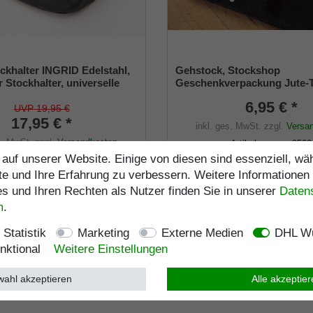
ckhalter INGRID Edelstahl,
Gehstock, Stockshop
r Stockhalter, universelle
Geschenkverpackung Jute-
 - 22mm), Weichgummi
schwarz mit Klettverschlus
6,95 € *
UVP 19,95 €
17,95 € *
inkl. ges. MwSt.
zzgl.
Versa
s. MwSt.
zzgl.
Versandkosten
Artikelnummer
9590
auf unserer Website. Einige von diesen sind essenziell, w
Artikelnummer
4008
Merkliste
te und Ihre Erfahrung zu verbessern. Weitere Informationen
e
 und Ihren Rechten als Nutzer finden Sie in unserer
Daten­
Lagerlänge
:
103
cm
m
.
Belastbarkeit
:
kg
Statistik
Marketing
Externe Medien
DHL Wu
nktional
Weitere Einstellungen
ahl akzeptieren
Alle akzeptie