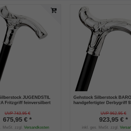
Silberstock JUGENDSTIL
Gehstock Silberstock BAR
Fritzgriff feinversilbert
handgefertigter Derbygriff 
z seidenmatt lackiertem
Sterlingsilber mit feiner Zis
z
Stock aus edlem Ebenholz,
UVP 743,95 €
UVP 962,95 €
675,95 € *
Manufakturarbeit
923,95 € *
s. MwSt.
zzgl.
Versandkosten
inkl. ges. MwSt.
zzgl.
Versa