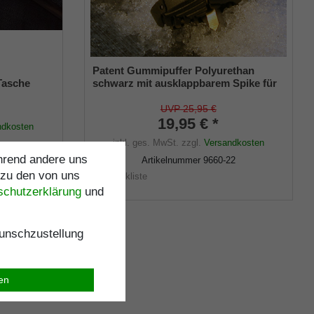
Patent Gummipuffer Polyurethan
Tasche
schwarz mit ausklappbarem Spike für
s
Gehstöcke aus Holz und Metall,
flexibler Schaft für Durchmesser von
UVP 25,95 €
ca. 17-22 mm
19,95 € *
ndkosten
inkl. ges. MwSt.
zzgl.
Versandkosten
ährend andere uns
Artikelnummer
9660-22
 zu den von uns
Merkliste
schutz­erklärung
und
nschzustellung
ren