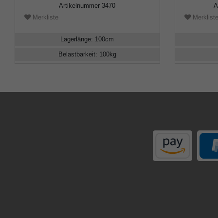
Artikelnummer
3470
A
Merkliste
Merklist
Lagerlänge
:
100
cm
Belastbarkeit
:
100
kg