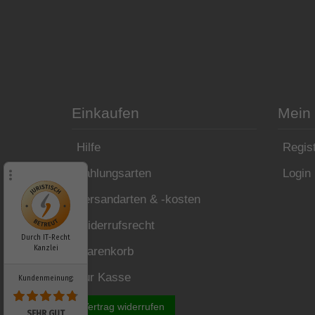
Einkaufen
Mein
Hilfe
Regist
Zahlungsarten
Login
Versandarten & -kosten
Widerrufsrecht
Durch IT-Recht
Kanzlei
Warenkorb
Zur Kasse
Kundenmeinung:
Vertrag widerrufen
SEHR GUT