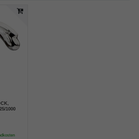
OCK,
925/1000
elierung,
ndkosten