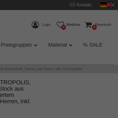
Kontakt
Login
Merkliste
Warenkorb
0
0
Preisgruppen
Material
% SALE
rtem Buchenholz, Damen und Herren, inkl. Gummipuffer
METROPOLIS,
, Stock aus
iertem
erren, inkl.