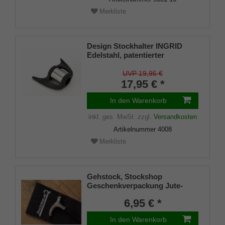
Merkliste
Design Stockhalter INGRID
Edelstahl, patentierter
Stockhalter, universelle Größe
(18 - 22mm), Weichgummi
UVP 19,95 €
17,95 € *
In den Warenkorb
inkl. ges. MwSt.
zzgl.
Versandkosten
Artikelnummer
4008
Merkliste
Gehstock, Stockshop
Geschenkverpackung Jute-
Tasche schwarz mit
6,95 € *
Klettverschluss
In den Warenkorb