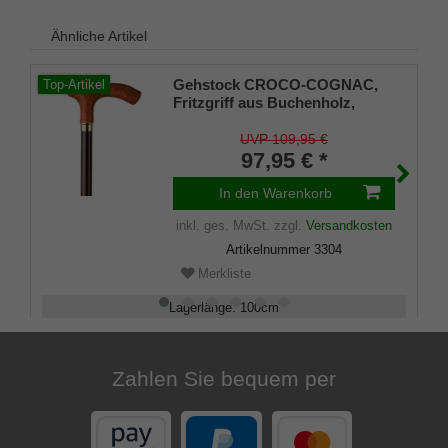
Ähnliche Artikel
Gehstock CROCO-COGNAC,
Top-Artikel
Fritzgriff aus Buchenholz,
überzogen mit handgenähtem
Rindsleder in Croco-Cognac
UVP 109,95 €
dunkelbraun, aufgesetzt auf
97,95 € *
einen seidenmatt-klar
lackierten dunkelbraunen Stock
In den Warenkorb
aus Buchenholz,inklusiv
inkl. ges. MwSt.
zzgl.
Versandkosten
Schlankpuffer.
Artikelnummer
3304
Merkliste
Lagerlänge
:
100
cm
Belastbarkeit
:
100
kg
Zahlen Sie bequem per