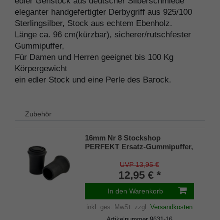
edler Gehstock aus deutscher Silberschmiede
eleganter handgefertigter Derbygriff aus 925/100
Sterlingsilber, Stock aus echtem Ebenholz.
Länge ca. 96 cm(kürzbar), sicherer/rutschfester
Gummipuffer,
Für Damen und Herren geeignet bis 100 Kg
Körpergewicht
ein edler Stock und eine Perle des Barock.
Zubehör
16mm Nr 8 Stockshop
PERFEKT Ersatz-Gummipuffer,
echt Kautschuk, schwarz,
elegant, mit Metalleinlage (VE 2
UVP 13,95 €
Stück)
12,95 € *
In den Warenkorb
inkl. ges. MwSt.
zzgl.
Versandkosten
Artikelnummer
9631-16