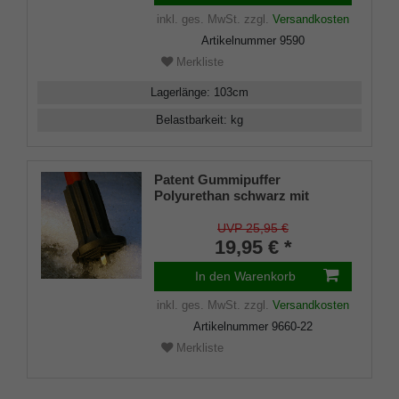
inkl. ges. MwSt.
zzgl.
Versandkosten
Artikelnummer
9590
Merkliste
Lagerlänge
:
103
cm
Belastbarkeit
:
kg
Patent Gummipuffer
Polyurethan schwarz mit
ausklappbarem Spike für
Gehstöcke aus Holz und Metall,
UVP 25,95 €
flexibler Schaft für
19,95 € *
Durchmesser von ca. 17-22 mm
In den Warenkorb
inkl. ges. MwSt.
zzgl.
Versandkosten
Artikelnummer
9660-22
Merkliste