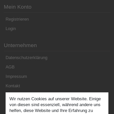
Mein Konto
Registrieren
Login
Unternehmen
Datenschutzerklärung
AGB
Impressum
Kontakt
Wir nutzen Cookies auf unserer Website. Einige
Folgen Sie uns:
von diesen sind essenziell, während andere uns
helfen, diese Website und Ihre Erfahrung zu