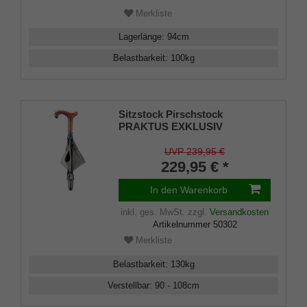
Merkliste
Lagerlänge
:
94
cm
Belastbarkeit
:
100
kg
Sitzstock Pirschstock
PRAKTUS EXKLUSIV
bequemer Derbygriff aus
Buchenholz, aufklappbare
UVP 239,95 €
Sitzfläche aus Rindsleder,
229,95 € *
Tellerzwinge für weiche Böden.
In den Warenkorb
inkl. ges. MwSt.
zzgl.
Versandkosten
Artikelnummer
50302
Merkliste
Belastbarkeit
:
130
kg
Verstellbar
:
90 - 108
cm