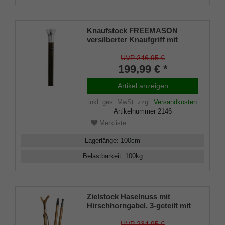
Knaufstock FREEMASON
versilberter Knaufgriff mit
Freimaurersymbolen,
Carbonstock mit Makassar
UVP 246,95 €
Veredlung
199,99 € *
Artikel anzeigen
inkl. ges. MwSt.
zzgl.
Versandkosten
Artikelnummer
2146
Merkliste
Lagerlänge
:
100
cm
Belastbarkeit
:
100
kg
Zielstock Haselnuss mit
Hirschhorngabel, 3-geteilt mit
Stahlgewinde und Combispike
UVP 234,95 €