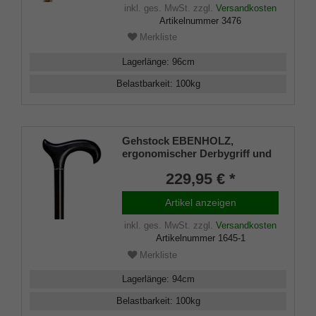
inkl. ges. MwSt.
zzgl.
Versandkosten
Artikelnummer
3476
Merkliste
Lagerlänge
:
96
cm
Belastbarkeit
:
100
kg
Gehstock EBENHOLZ,
ergonomischer Derbygriff und
Stock aus edlem Ebenholz
229,95 € *
handpoliert, leicht geölt, mit
Chrom-Ring ,inklusiv
Artikel anzeigen
schlankem Gummipuffer
inkl. ges. MwSt.
zzgl.
Versandkosten
Artikelnummer
1645-1
Merkliste
Lagerlänge
:
94
cm
Belastbarkeit
:
100
kg