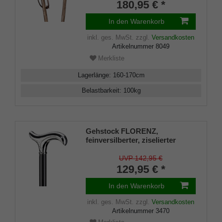
180,95 € *
In den Warenkorb
inkl. ges. MwSt.
zzgl.
Versandkosten
Artikelnummer
8049
Merkliste
Lagerlänge
:
160-170
cm
Belastbarkeit
:
100
kg
Gehstock FLORENZ,
feinversilberter, ziselierter
Derbygriff aufgesetzt auf einen
seidenmatt schwarz lackiertem
UVP 142,95 €
Buchenschuss, inklusive
129,95 € *
passendem Schlankpuffer.
In den Warenkorb
inkl. ges. MwSt.
zzgl.
Versandkosten
Artikelnummer
3470