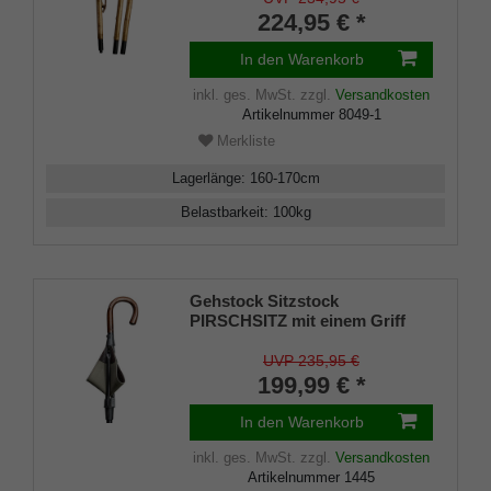
224,95 € *
In den Warenkorb
inkl. ges. MwSt.
zzgl.
Versandkosten
Artikelnummer
8049-1
Merkliste
Lagerlänge
:
160-170
cm
Belastbarkeit
:
100
kg
Gehstock Sitzstock
PIRSCHSITZ mit einem Griff
aus echtem
Kastanienholz,Sitzfläche aus
UVP 235,95 €
englischem Sattler- Rindsleder
199,99 € *
mit Segeltuch unterlegt, Stock
aus eloxiertem Leichtmetall,
In den Warenkorb
höhenverstellbar.
inkl. ges. MwSt.
zzgl.
Versandkosten
Artikelnummer
1445