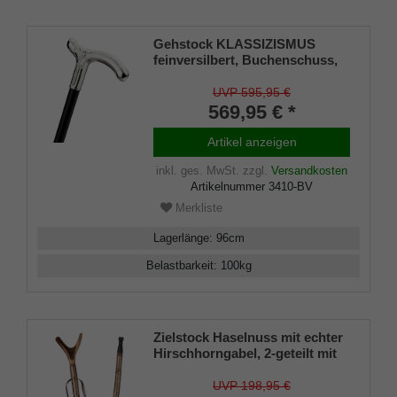
Gehstock KLASSIZISMUS
feinversilbert, Buchenschuss,
inklusive elegantem
Gummipuffer.
UVP 595,95 €
569,95 € *
Artikel anzeigen
inkl. ges. MwSt.
zzgl.
Versandkosten
Artikelnummer
3410-BV
Merkliste
Lagerlänge
:
96
cm
Belastbarkeit
:
100
kg
Zielstock Haselnuss mit echter
Hirschhorngabel, 2-geteilt mit
Stahlgewinde, Combispike und
gebohrter Leder- Tragschlaufe
UVP 198,95 €