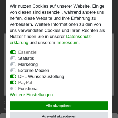
Wir nutzen Cookies auf unserer Website. Einige
Folgen Sie uns:
von diesen sind essenziell, während andere uns
helfen, diese Website und Ihre Erfahrung zu
verbessern. Weitere Informationen zu den von
uns verwendeten Cookies und Ihren Rechten als
Nutzer finden Sie in unserer
Daten­schutz­
erklärung
und unserem
Impressum
.
Essenziell
SEHR GUT
4.82 / 5
Statistik
Marketing
aus 197 Bewertungen
Externe Medien
bei: shopvote.de, Amazon
DHL Wunschzustellung
Bewertungsprofil bei SHOPVOTE.DE ansehen
PayPal
Funktional
Informationen zur Echtheit von Kundenbewertungen
Weitere Einstellungen
© Copyright 2026 | Stockshop.de GmbH. Alle Rechte
Alle akzeptieren
vorbehalten.
Auswahl akzeptieren