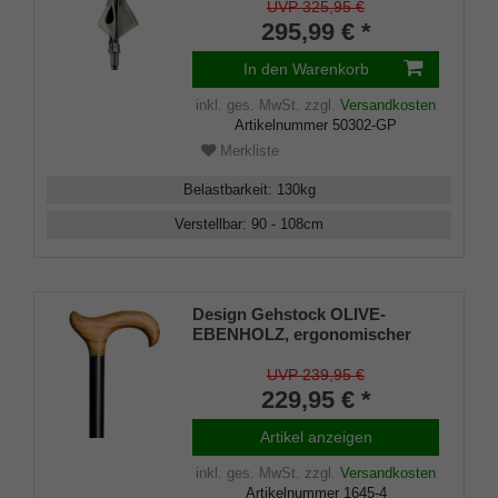
Sitzfläche mit
UVP 325,95 €
Stahlstreben,echtes
295,99 € *
Rindsleder, Wechselspitze
Innen und Außen
In den Warenkorb
inkl. ges. MwSt.
zzgl.
Versandkosten
Artikelnummer
50302-GP
Merkliste
Belastbarkeit
:
130
kg
Verstellbar
:
90 - 108
cm
Design Gehstock OLIVE-
EBENHOLZ, ergonomischer
Derbygriff aus Olivenholz,
Stock aus feinem Ebenholz,
UVP 239,95 €
handpoliert und geölt, inkl.
229,95 € *
Gummipuffer
Artikel anzeigen
inkl. ges. MwSt.
zzgl.
Versandkosten
Artikelnummer
1645-4