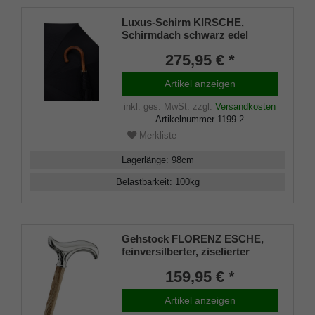
Luxus-Schirm KIRSCHE,
Schirmdach schwarz edel
gemustert ,Schirmstock aus
275,95 € *
handpoliertem durchgehendem
Kirschholz, stabiles 8-teiliges
Artikel anzeigen
Gestell
inkl. ges. MwSt.
zzgl.
Versandkosten
Artikelnummer
1199-2
Merkliste
Lagerlänge
:
98
cm
Belastbarkeit
:
100
kg
Gehstock FLORENZ ESCHE,
feinversilberter, ziselierter
Derbygriff, Stock aus
159,95 € *
gewachstem Eschenholz zart
geflammt, inklusive passendem
Artikel anzeigen
Gummipuffer