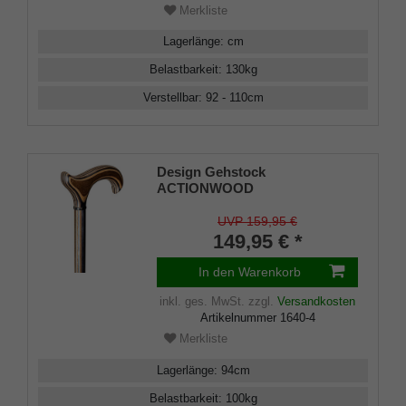
Merkliste
Lagerlänge
:
cm
Belastbarkeit
:
130
kg
Verstellbar
:
92 - 110
cm
Design Gehstock
ACTIONWOOD
PECAN,ergonomischer
Derbygriff und Stock aus
UVP 159,95 €
stabilem Multiplex, handpoliert
149,95 € *
mit Carnaubawachs, inklusive
Gummipuffer
In den Warenkorb
inkl. ges. MwSt.
zzgl.
Versandkosten
Artikelnummer
1640-4
Merkliste
Lagerlänge
:
94
cm
Belastbarkeit
:
100
kg