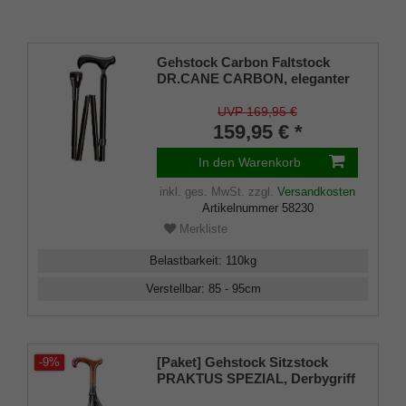
Gehstock Carbon Faltstock
DR.CANE CARBON, eleganter
Derbygriff aus Buchenholz,
Stock aus stabilem Carbon,
UVP 169,95 €
dezentes Karodesign,
159,95 € *
höhenverstellbar, faltbar,
Spezial-Kreiselpuffer System,
In den Warenkorb
Tasche
inkl. ges. MwSt.
zzgl.
Versandkosten
Artikelnummer
58230
Merkliste
Belastbarkeit
:
110
kg
Verstellbar
:
85 - 95
cm
[Paket] Gehstock Sitzstock
-9%
PRAKTUS SPEZIAL, Derbygriff
aus Buchenholz, aufklappb.