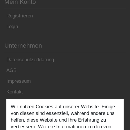
Mein Konto
Registrieren
Login
Unternehmen
Datenschutzerklärung
AGB
Impressum
Kontakt
Wir nutzen Cookies auf unserer Website. Einige
Folgen Sie uns:
von diesen sind essenziell, während andere uns
helfen, diese Website und Ihre Erfahrung zu
verbessern. Weitere Informationen zu den von