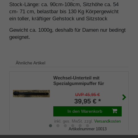
Stock-Länge: ca. 90cm-108cm, Sitzhöhe ca. 54
cm- 71 cm, belastbar bis 130 Kg Körpergewicht
ein toller, kräftiger Gehstock und Sitzstock
Gewicht ca. 1000g, deshalb für Damen nur bedingt
geeignet.
Ähnliche Artikel
Wechsel-Unterteil mit
Spezialgummipuffer für
Sitzstöcke Artikel 1445
LEATHERMAN und 50302
UVP 45,95 €
PRAKTUS geeignet
39,95 € *
In den Warenkorb
inkl. ges. MwSt.
zzgl.
Versandkosten
Artikelnummer
10013
Merkliste