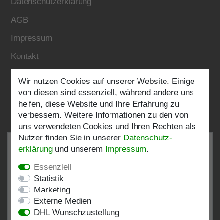
Datenschutzerklärung
AGB
Impressum
Kontakt
Wir nutzen Cookies auf unserer Website. Einige
Folgen Sie uns:
von diesen sind essenziell, während andere uns
helfen, diese Website und Ihre Erfahrung zu
verbessern. Weitere Informationen zu den von
uns verwendeten Cookies und Ihren Rechten als
Nutzer finden Sie in unserer
Daten­schutz­
erklärung
und unserem
Impressum
.
Essenziell
SEHR GUT
4.82 / 5
Statistik
Marketing
aus 197 Bewertungen
Externe Medien
bei: shopvote.de, Amazon
DHL Wunschzustellung
Bewertungsprofil bei SHOPVOTE.DE ansehen