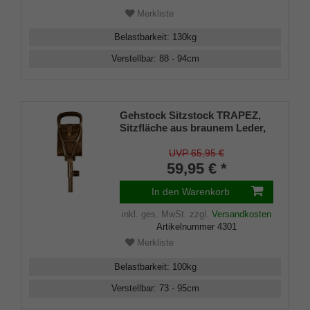
Merkliste
Belastbarkeit
:
130
kg
Verstellbar
:
88 - 94
cm
Gehstock Sitzstock TRAPEZ,
Sitzfläche aus braunem Leder,
Griffe aus poliertem
Leichtmetall mit Leder
UVP 65,95 €
überzogen, Stock aus
59,95 € *
Leichtmetall, höhenverstellbar,
Stahlspitze Tellerscheibe.
In den Warenkorb
inkl. ges. MwSt.
zzgl.
Versandkosten
Artikelnummer
4301
Merkliste
Belastbarkeit
:
100
kg
Verstellbar
:
73 - 95
cm