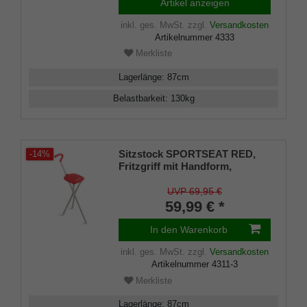
Artikel anzeigen
inkl. ges. MwSt.
zzgl.
Versandkosten
Artikelnummer
4333
Merkliste
Lagerlänge
:
87
cm
Belastbarkeit
:
130
kg
Sitzstock SPORTSEAT RED,
-14%
Fritzgriff mit Handform,
Dreibeinstock mit Sitzfläche,
Sitzhöhe 54 cm, Gehhöhe 87
UVP 69,95 €
cm, inkl. Gummipuffer
59,99 € *
In den Warenkorb
inkl. ges. MwSt.
zzgl.
Versandkosten
Artikelnummer
4311-3
Merkliste
Lagerlänge
:
87
cm