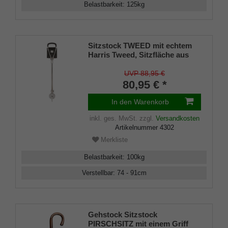
Belastbarkeit
:
125
kg
Sitzstock TWEED mit echtem
Harris Tweed, Sitzfläche aus
schwarzem Leder, Griffe aus
Metall mit Leder überzogen,
UVP 88,95 €
Leichtmetall höhenverstellbar
80,95 € *
von 74-91 cm inkl. Tellerzwinge
In den Warenkorb
inkl. ges. MwSt.
zzgl.
Versandkosten
Artikelnummer
4302
Merkliste
Belastbarkeit
:
100
kg
Verstellbar
:
74 - 91
cm
Gehstock Sitzstock
PIRSCHSITZ mit einem Griff