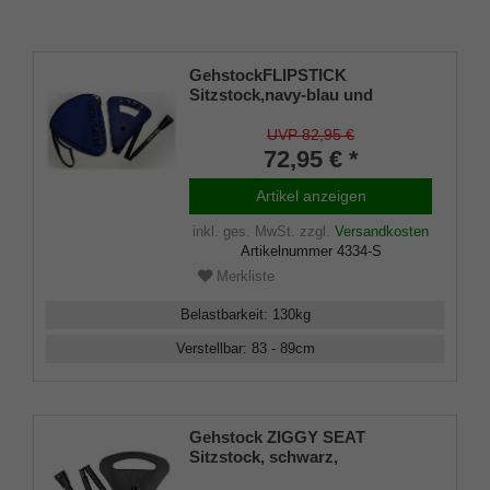
GehstockFLIPSTICK
Sitzstock,navy-blau und
elegant, kurz,
höhenverstellbar,faltbar, aus
UVP 82,95 €
stabilem Leichtmetall,Spezial
72,95 € *
Klappsitz/Griff,inklusive
Gummipuffer und praktischer
Artikel anzeigen
Nylontasche.
inkl. ges. MwSt.
zzgl.
Versandkosten
Artikelnummer
4334-S
Merkliste
Belastbarkeit
:
130
kg
Verstellbar
:
83 - 89
cm
Gehstock ZIGGY SEAT
Sitzstock, schwarz,
höhenverst., faltbar, stabiles