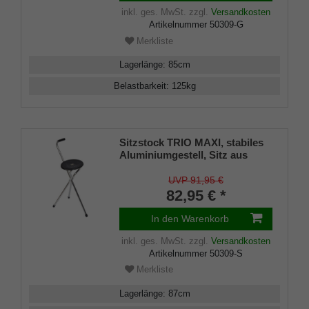
inkl. ges. MwSt.
zzgl.
Versandkosten
Artikelnummer
50309-G
Merkliste
Lagerlänge
:
85
cm
Belastbarkeit
:
125
kg
Sitzstock TRIO MAXI, stabiles
Aluminiumgestell, Sitz aus
schwarzem ABS Kunststoff,
Dreibeinfunktion
UVP 91,95 €
82,95 € *
In den Warenkorb
inkl. ges. MwSt.
zzgl.
Versandkosten
Artikelnummer
50309-S
Merkliste
Lagerlänge
:
87
cm