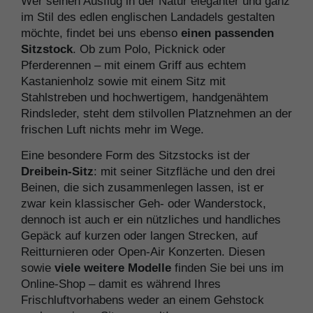
Wer seinen Ausflug in der Natur eleganter und ganz
im Stil des edlen englischen Landadels gestalten
möchte, findet bei uns ebenso
einen passenden
Sitzstock
. Ob zum Polo, Picknick oder
Pferderennen – mit einem Griff aus echtem
Kastanienholz sowie mit einem Sitz mit
Stahlstreben und hochwertigem, handgenähtem
Rindsleder, steht dem stilvollen Platznehmen an der
frischen Luft nichts mehr im Wege.
Eine besondere Form des Sitzstocks ist der
Dreibein-Sitz
: mit seiner Sitzfläche und den drei
Beinen, die sich zusammenlegen lassen, ist er
zwar kein klassischer Geh- oder Wanderstock,
dennoch ist auch er ein nützliches und handliches
Gepäck auf kurzen oder langen Strecken, auf
Reitturnieren oder Open-Air Konzerten. Diesen
sowie
viele weitere Modelle
finden Sie bei uns im
Online-Shop – damit es während Ihres
Frischluftvorhabens weder an einem Gehstock