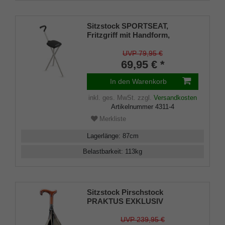
Sitzstock SPORTSEAT,
Fritzgriff mit Handform,
Dreibeinstock mit Sitzfläche,
Sitzhöhe 54 cm, Gehhöhe 87
UVP 79,95 €
cm, inkl. Gummipuffer
69,95 € *
In den Warenkorb
inkl. ges. MwSt.
zzgl.
Versandkosten
Artikelnummer
4311-4
Merkliste
Lagerlänge
:
87
cm
Belastbarkeit
:
113
kg
Sitzstock Pirschstock
PRAKTUS EXKLUSIV
bequemer Derbygriff aus
Buchenholz, aufklappbare
UVP 239,95 €