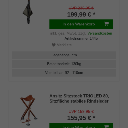
aus echtem
Kastanienholz,Sitzfläche aus
UVP 235,95 €
englischem Sattler- Rindsleder
199,99 € *
mit Segeltuch unterlegt, Stock
aus eloxiertem Leichtmetall,
In den Warenkorb
höhenverstellbar.
inkl. ges. MwSt.
zzgl.
Versandkosten
Artikelnummer
1445
Merkliste
Lagerlänge
:
cm
Belastbarkeit
:
130
kg
Verstellbar
:
92 - 110
cm
Ansitz Sitzstock TRIOLED 80,
Sitzfläche stabiles Rindsleder
in Sattlerqualität, Füße
massives Buchenholz,
UVP 159,95 €
hochwertige Tellerspitzen,
155,95 € *
Leder-Tragriemen
In den Warenkorb