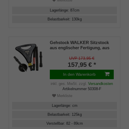
Merkliste
Lagerlänge
:
87
cm
Belastbarkeit
:
130
kg
Gehstock WALKER Sitzstock
aus englischer Fertigung, aus
stabilem Leichtmetall, faltbar,
Spezial-Klappsitz/griff,inklusiv
UVP 173,95 €
Gummipuffer und
157,95 € *
wasserdichter Nylontasche,
faltbar
In den Warenkorb
inkl. ges. MwSt.
zzgl.
Versandkosten
Artikelnummer
50308-F
Merkliste
Lagerlänge
:
cm
Belastbarkeit
:
125
kg
Verstellbar
:
82 - 89
cm