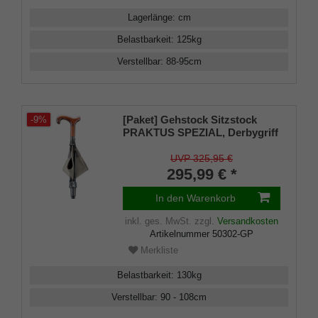
Lagerlänge
:
cm
Belastbarkeit
:
125
kg
Verstellbar
:
88-95
cm
[Paket] Gehstock Sitzstock
-9%
PRAKTUS SPEZIAL, Derbygriff
aus Buchenholz, aufklappb.
Sitzfläche mit
UVP 325,95 €
Stahlstreben,echtes
295,99 € *
Rindsleder, Wechselspitze
Innen und Außen
In den Warenkorb
inkl. ges. MwSt.
zzgl.
Versandkosten
Artikelnummer
50302-GP
Merkliste
Belastbarkeit
:
130
kg
Verstellbar
:
90 - 108
cm