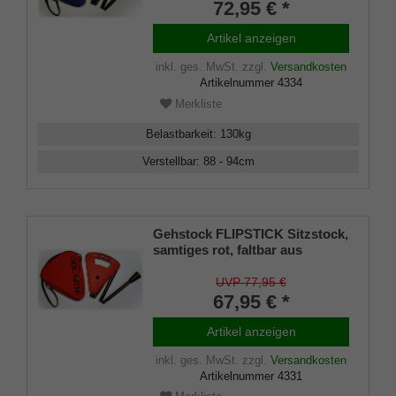
Leichtmetall,Spezial
72,95 € *
Klappsitz/Griff,inklusive
Gummipuffer und praktischer
Artikel anzeigen
Nylontasche.
inkl. ges. MwSt.
zzgl.
Versandkosten
Artikelnummer
4334
Merkliste
Belastbarkeit
:
130
kg
Verstellbar
:
88 - 94
cm
Gehstock FLIPSTICK Sitzstock,
samtiges rot, faltbar aus
stabilem Leichtmetall,Spezial-
Klappsitz/Griff,inklusive
UVP 77,95 €
Gummipuffer und praktischer
67,95 € *
Nylontasche.
Artikel anzeigen
inkl. ges. MwSt.
zzgl.
Versandkosten
Artikelnummer
4331