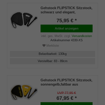
Gehstock FLIPSTICK Sitzstock,
schwarz und elegant,
höhenverstellbar, faltbar, aus
75,95 € *
stabilem Leichtmetall,Spezial
Klappsitz/Griff inklusive
Artikel anzeigen
Gummipuffer und praktischer
Nylontasche.
inkl. ges. MwSt.
zzgl.
Versandkosten
Artikelnummer
4330-XS
Merkliste
Belastbarkeit
:
130
kg
Verstellbar
:
83 - 89
cm
Gehstock FLIPSTICK Sitzstock,
sonnengelb,faltbar aus
stabilem Leichtmetall,Spezial-
Klappsitz/Griff,inklusive
UVP 77,95 €
Gummipuffer und praktischer
67,95 € *
Nylontasche.