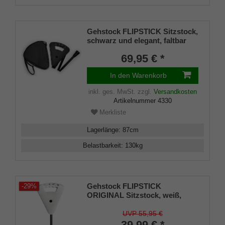
Gehstock FLIPSTICK Sitzstock,
schwarz und elegant, faltbar
aus stabilem Leichtmetall,
69,95 € *
Spezial-Klappsitz/Griff,
inklusive Gummipuffer und
In den Warenkorb
praktischer Nylontasche.
inkl. ges. MwSt.
zzgl.
Versandkosten
Artikelnummer
4330
Merkliste
Lagerlänge
:
87
cm
Belastbarkeit
:
130
kg
Gehstock FLIPSTICK
-29%
ORIGINAL Sitzstock, weiß,
höhenverstellbar von 88-94 cm,
stabiles Leichtmetall mit
UVP 55,95 €
Klappsitz, belastbar bis 130 Kg
39,99 € *