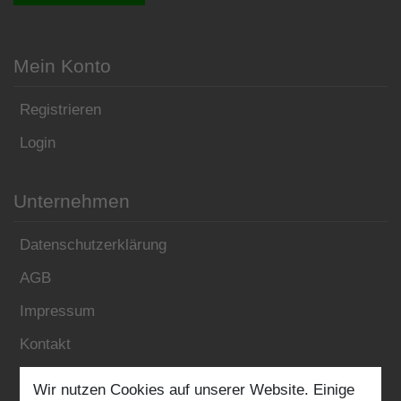
Mein Konto
Registrieren
Login
Unternehmen
Datenschutzerklärung
AGB
Impressum
Kontakt
Wir nutzen Cookies auf unserer Website. Einige
Folgen Sie uns: