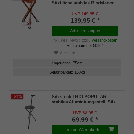
Sitzfläche stabiles Rindsleder
in Sattlerqualität, Füße
massives Buchenholz,
UVP 149,95 €
hochwertige Tellerspitzen,
139,95 € *
Leder-Tragriemen
Artikel anzeigen
inkl. ges. MwSt.
zzgl.
Versandkosten
Artikelnummer
50304
Merkliste
Lagerlänge
:
75
cm
Belastbarkeit
:
130
kg
Sitzstock TRIO POPULAR,
-21%
stabiles Aluminiumgestell, Sitz
aus grünem ABS Kunststoff,
Dreibeinfunktion
UVP 88,95 €
69,99 € *
In den Warenkorb