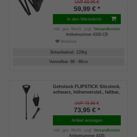
Leichtmetall,Spezial
UVP 69,95 €
Klappsitz/Griff inklusive
59,99 € *
Gummipuffer und Tasche, 88-
98cm
In den Warenkorb
inkl. ges. MwSt.
zzgl.
Versandkosten
Artikelnummer
4335-CB
Merkliste
Belastbarkeit
:
120
kg
Verstellbar
:
88 - 98
cm
Gehstock FLIPSTICK Sitzstock,
schwarz, höhenverstel., faltbar,
stabiles Leichtmetall,Spezial
Klappsitz/Griff inklusive
UVP 79,95 €
Gummipuffer und Tasche, 87-
73,95 € *
94cm
Artikel anzeigen
inkl. ges. MwSt.
zzgl.
Versandkosten
Artikelnummer
4335