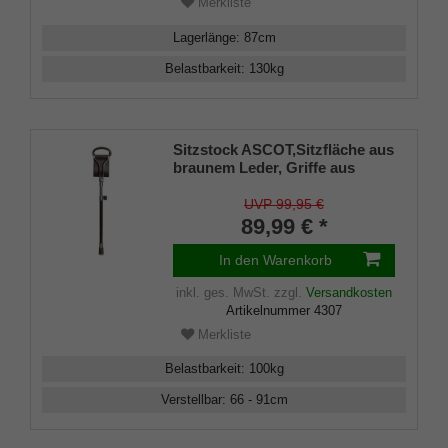
Merkliste
Lagerlänge
:
87
cm
Belastbarkeit
:
130
kg
Sitzstock ASCOT,Sitzfläche aus
braunem Leder, Griffe aus
Metall mit Leder überzogen,
Stock aus Leichtmetall,
UVP 99,95 €
höhenverstellbar,Stocklänge
89,99 € *
66-91 cm, Sitzhöhe 50-75 cm,
inklusive stabilem
In den Warenkorb
Gummipuffer.
inkl. ges. MwSt.
zzgl.
Versandkosten
Artikelnummer
4307
Merkliste
Belastbarkeit
:
100
kg
Verstellbar
:
66 - 91
cm