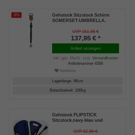
Gehstock Sitzstock Schirm
-9%
SOMERSET-UMBRELLA,
Sitzfläche ausklappbar,
Außenkanten mit Leder
UVP 151,95 €
überzogen
137,95 € *
Artikel anzeigen
inkl. ges. MwSt.
zzgl.
Versandkosten
Artikelnummer
4306
Merkliste
Lagerlänge
:
96
cm
Belastbarkeit
:
100
kg
Gehstock FLIPSTICK
Sitzstock,navy-blau und
elegant, faltbar,
höhenverstellbar aus stabilem
UVP 82,95 €