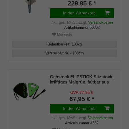
Sitzfläche aus Rindsleder,
229,95 € *
Tellerzwinge für weiche Böden.
In den Warenkorb
inkl. ges. MwSt.
zzgl.
Versandkosten
Artikelnummer
50302
Merkliste
Belastbarkeit
:
130
kg
Verstellbar
:
90 - 108
cm
Gehstock FLIPSTICK Sitzstock,
kräftiges Maigrün, faltbar aus
stabilem Leichtmetall,Spezial-
Klappsitz/Griff,inklusive
UVP 77,95 €
Gummipuffer und praktischer
67,95 € *
Nylontasche.
In den Warenkorb
inkl. ges. MwSt.
zzgl.
Versandkosten
Artikelnummer
4332