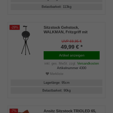
Belastbarkeit
:
113
kg
Sitzstock Gehstock,
-29%
WALKMAN, Fritzgriff mit
Messing- Schmuckring,
Dreibeinsitz mit Sitzfläche,
UVP 69,95 €
Sitzhöhe 56 cm, Gehhöhe 95
49,99 € *
cm, inklusive rutschfesten
Gummipuffern
Artikel anzeigen
inkl. ges. MwSt.
zzgl.
Versandkosten
Artikelnummer
4300
Merkliste
Lagerlänge
:
95
cm
Belastbarkeit
:
90
kg
Ansitz Sitzstock TRIOLED 65,
-7%