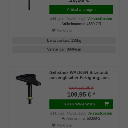
Artikel anzeigen
inkl. ges. MwSt.
zzgl.
Versandkosten
Artikelnummer
4339-OR
Merkliste
Belastbarkeit
:
130
kg
Verstellbar
:
88-94
cm
Gehstock WALKER Sitzstock
aus englischer Fertigung, aus
stabilem Leichtmetall, Spezial-
Klappsitz/griff,inklusiv
UVP 119,95 €
Gummipuffer
109,95 € *
In den Warenkorb
inkl. ges. MwSt.
zzgl.
Versandkosten
Artikelnummer
50308-S
Merkliste