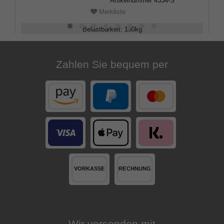
Artikelnummer
4334-S
Merkliste
Belastbarkeit
:
130
kg
Verstellbar
:
83 - 89
cm
Zahlen Sie bequem per
Wir versenden mit