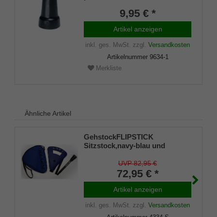
Flipstick-Sitzstöcke und Art.
9,95 € *
4310 Observer
Artikel anzeigen
inkl. ges. MwSt.
zzgl.
Versandkosten
Artikelnummer
9634-1
Merkliste
Ähnliche Artikel
GehstockFLIPSTICK
Sitzstock,navy-blau und
elegant, kurz,
höhenverstellbar,faltbar, aus
UVP 82,95 €
stabilem Leichtmetall,Spezial
72,95 € *
Klappsitz/Griff,inklusive
Gummipuffer und praktischer
Artikel anzeigen
Nylontasche.
inkl. ges. MwSt.
zzgl.
Versandkosten