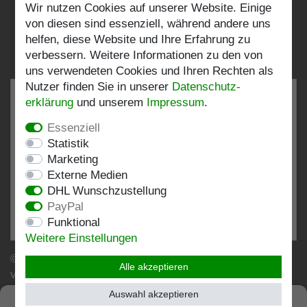
Wir nutzen Cookies auf unserer Website. Einige
Folgen Sie uns:
von diesen sind essenziell, während andere uns
helfen, diese Website und Ihre Erfahrung zu
verbessern. Weitere Informationen zu den von
uns verwendeten Cookies und Ihren Rechten als
Nutzer finden Sie in unserer
Daten­schutz­
erklärung
und unserem
Impressum
.
Essenziell
SEHR GUT
4.82 / 5
Statistik
Marketing
aus 198 Bewertungen
Externe Medien
bei: shopvote.de, Amazon
DHL Wunschzustellung
Bewertungsprofil bei SHOPVOTE.DE ansehen
PayPal
Funktional
Informationen zur Echtheit von Kundenbewertungen
Weitere Einstellungen
© Copyright 2026 | Stockshop.de GmbH. Alle Rechte
Alle akzeptieren
vorbehalten.
Auswahl akzeptieren
SEHR GUT