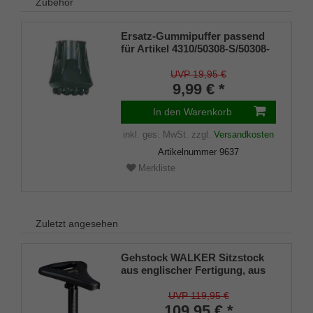
Zubehör
Ersatz-Gummipuffer passend
für Artikel 4310/50308-S/50308-
F Sitzstock
OBSERVER/WALKER, schwarz
UVP 19,95 €
9,99 € *
In den Warenkorb
inkl. ges. MwSt.
zzgl.
Versandkosten
Artikelnummer
9637
Merkliste
Zuletzt angesehen
Gehstock WALKER Sitzstock
aus englischer Fertigung, aus
stabilem Leichtmetall, Spezial-
Klappsitz/griff,inklusiv
UVP 119,95 €
Gummipuffer
109,95 € *