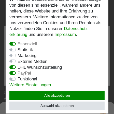
von diesen sind essenziell, während andere uns
helfen, diese Website und Ihre Erfahrung zu
verbessern. Weitere Informationen zu den von
uns verwendeten Cookies und Ihren Rechten als
Nutzer finden Sie in unserer
Daten­schutz­
erklärung
und unserem
Impressum
.
Essenziell
SEHR GUT
4.82 / 5
Statistik
Marketing
aus 198 Bewertungen
Externe Medien
bei: shopvote.de, Amazon
DHL Wunschzustellung
Bewertungsprofil bei SHOPVOTE.DE ansehen
PayPal
Funktional
Informationen zur Echtheit von Kundenbewertungen
Weitere Einstellungen
© Copyright 2026 | Stockshop.de GmbH. Alle Rechte
Alle akzeptieren
vorbehalten.
Auswahl akzeptieren
SEHR GUT