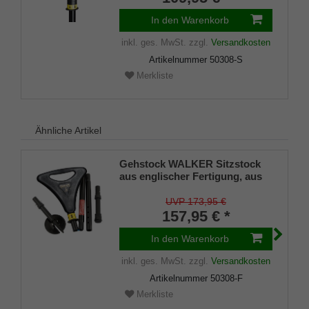
In den Warenkorb
inkl. ges. MwSt.
zzgl.
Versandkosten
Artikelnummer
50308-S
Merkliste
Ähnliche Artikel
Gehstock WALKER Sitzstock
aus englischer Fertigung, aus
stabilem Leichtmetall, faltbar,
Spezial-Klappsitz/griff,inklusiv
UVP 173,95 €
Gummipuffer und
157,95 € *
wasserdichter Nylontasche,
faltbar
In den Warenkorb
inkl. ges. MwSt.
zzgl.
Versandkosten
Artikelnummer
50308-F
Merkliste