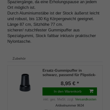
Spaziergänge, da eine Erholungspause an jedem
Ort möglich ist.
Durch Aluminiumstäbe ist der Stock äußerst leicht
und robust, bis 130 Kg Körpergewicht geeignet.
Länge 87 cm, Sitzhöhe 77 cm.
sicherer/ rutschfester Gummipuffer aus
Spezialgummi, Stock faltbar inklusiv praktischer
Nylontasche.
Zubehör
Ersatz-Gummipuffer in
schwarz, passend für Flipstick-
Sitzstöcke (keine
8,95 € *
höhenverstellbare) und
Sitzstock Wales (Art. 4309)
In den Warenkorb
inkl. ges. MwSt.
zzgl.
Versandkosten
Artikelnummer
9634