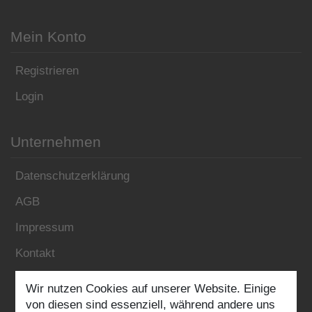
Mein Konto
Registrieren
Login
Unternehmen
Datenschutzerklärung
AGB
Impressum
Kontakt
Wir nutzen Cookies auf unserer Website. Einige
Folgen Sie uns:
von diesen sind essenziell, während andere uns