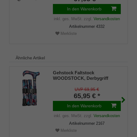
Nylontasche.
In den Warenkorb
inkl. ges. MwSt.
zzgl.
Versandkosten
Artikelnummer
4332
Merkliste
Ähnliche Artikel
Gehstock Faltstock
WOODSTOCK, Derbygriff
stabiles Gießharz, Stock
Leichtmetall, höhenverstellbar,
UVP 69,95 €
faltbar, inkl. Gummipuffer,
65,95 € *
Halteklammer, Tasche.
In den Warenkorb
inkl. ges. MwSt.
zzgl.
Versandkosten
Artikelnummer
2167
Merkliste