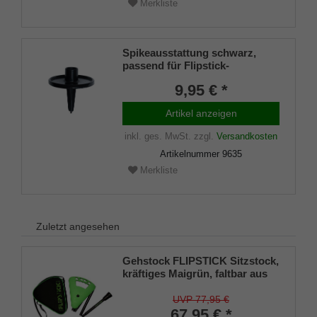
Merkliste
Spikeausstattung schwarz,
passend für Flipstick-
Sitzstöcke (keine
9,95 € *
höhenverstellbare)
Artikel anzeigen
inkl. ges. MwSt.
zzgl.
Versandkosten
Artikelnummer
9635
Merkliste
Zuletzt angesehen
Gehstock FLIPSTICK Sitzstock,
kräftiges Maigrün, faltbar aus
stabilem Leichtmetall,Spezial-
Klappsitz/Griff,inklusive
UVP 77,95 €
Gummipuffer und praktischer
67,95 € *