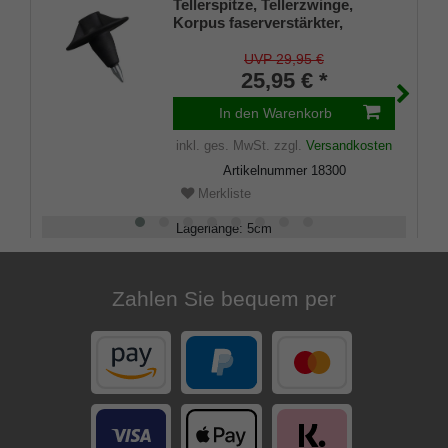
Tellerspitze, Tellerzwinge,
Korpus faserverstärkter,
schwarzer Kunststoff, Massive
Stahlspitze, Tellerdurchmesser
UVP 29,95 €
80mm, Innendurchmesser
25,95 € *
20mm
In den Warenkorb
inkl. ges. MwSt.
zzgl.
Versandkosten
Artikelnummer
18300
Merkliste
Lagerlänge
:
5
cm
Belastbarkeit
:
kg
Zahlen Sie bequem per