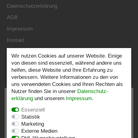
Datenschutzerklärung
AGB
Impressum
Kontakt
Wir nutzen Cookies auf unserer Website. Einige
Folgen Sie uns:
von diesen sind essenziell, während andere uns
helfen, diese Website und Ihre Erfahrung zu
verbessern. Weitere Informationen zu den von
uns verwendeten Cookies und Ihren Rechten als
Nutzer finden Sie in unserer
Daten­schutz­
erklärung
und unserem
Impressum
.
Essenziell
SEHR GUT
4.82 / 5
Statistik
Marketing
aus 196 Bewertungen
Externe Medien
bei: shopvote.de, Amazon