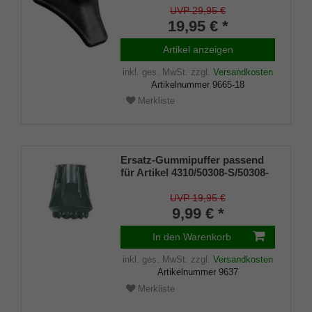
Gehstock steht von allein,
UVP 29,95 €
flexible Laufsohle
19,95 € *
Artikel anzeigen
inkl. ges. MwSt.
zzgl.
Versandkosten
Artikelnummer
9665-18
Merkliste
Ersatz-Gummipuffer passend
für Artikel 4310/50308-S/50308-
F Sitzstock
OBSERVER/WALKER, schwarz
UVP 19,95 €
9,99 € *
In den Warenkorb
inkl. ges. MwSt.
zzgl.
Versandkosten
Artikelnummer
9637
Merkliste