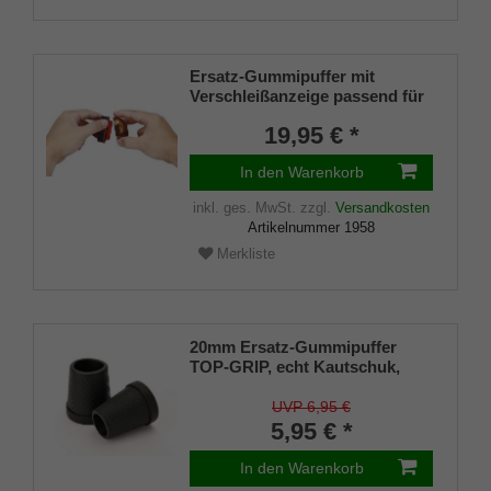
Ersatz-Gummipuffer mit
Verschleißanzeige passend für
alle DR CANE Gehstöcke mit
19,95 € *
Spezial-Kreislpuffer System
In den Warenkorb
inkl. ges. MwSt.
zzgl.
Versandkosten
Artikelnummer
1958
Merkliste
20mm Ersatz-Gummipuffer
TOP-GRIP, echt Kautschuk,
schwarz, schlank
UVP 6,95 €
5,95 € *
In den Warenkorb