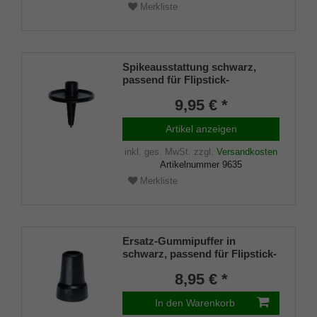
Merkliste
Spikeausstattung schwarz,
passend für Flipstick-
Sitzstöcke (keine
9,95 € *
höhenverstellbare)
Artikel anzeigen
inkl. ges. MwSt.
zzgl.
Versandkosten
Artikelnummer
9635
Merkliste
Ersatz-Gummipuffer in
schwarz, passend für Flipstick-
Sitzstöcke (keine
8,95 € *
höhenverstellbare) und
Sitzstock Wales (Art. 4309)
In den Warenkorb