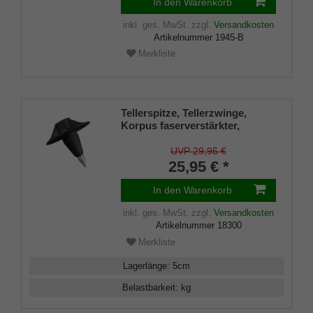
In den Warenkorb
inkl. ges. MwSt.
zzgl.
Versandkosten
Artikelnummer
1945-B
Merkliste
Tellerspitze, Tellerzwinge,
Korpus faserverstärkter,
schwarzer Kunststoff, Massive
Stahlspitze, Tellerdurchmesser
UVP 29,95 €
80mm, Innendurchmesser
25,95 € *
20mm
In den Warenkorb
inkl. ges. MwSt.
zzgl.
Versandkosten
Artikelnummer
18300
Merkliste
Lagerlänge
:
5
cm
Belastbarkeit
:
kg