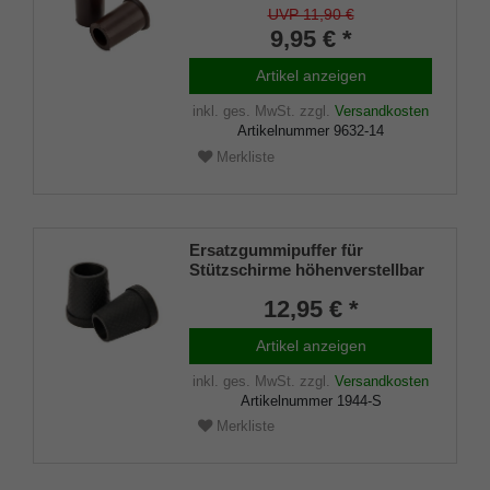
2 Stück)
UVP 11,90 €
9,95 € *
Artikel anzeigen
inkl. ges. MwSt.
zzgl.
Versandkosten
Artikelnummer
9632-14
Merkliste
Ersatzgummipuffer für
Stützschirme höhenverstellbar
(Innendurchmesser ca. 14mm)
12,95 € *
in schwarz mit Metalleinlage
(VE 2 Stück)
Artikel anzeigen
inkl. ges. MwSt.
zzgl.
Versandkosten
Artikelnummer
1944-S
Merkliste