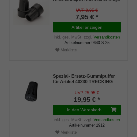
SCHWARZ 22-25mm (VE 1 St.)
UVP 8,95 €
7,95 € *
Artikel anzeigen
inkl. ges. MwSt.
zzgl.
Versandkosten
Artikelnummer
9640-S-25
Merkliste
Spezial- Ersatz-Gummipuffer
für Artikel 40230 TRECKING
ANTISHOCK und 4306
UMBRELLA SOMMERSET (VE
UVP 25,95 €
2 Stück)
19,95 € *
In den Warenkorb
inkl. ges. MwSt.
zzgl.
Versandkosten
Artikelnummer
1912
Merkliste