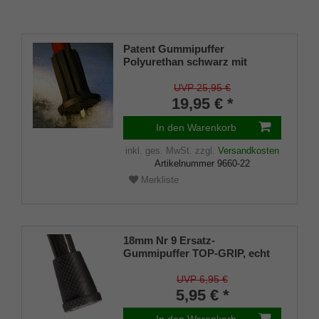
Patent Gummipuffer
Polyurethan schwarz mit
ausklappbarem Spike für
Gehstöcke aus Holz und Metall,
UVP 25,95 €
flexibler Schaft für
19,95 € *
Durchmesser von ca. 17-22 mm
In den Warenkorb
inkl. ges. MwSt.
zzgl.
Versandkosten
Artikelnummer
9660-22
Merkliste
18mm Nr 9 Ersatz-
Gummipuffer TOP-GRIP, echt
Kautschuk, schwarz, (VE 1
Stück)
UVP 6,95 €
5,95 € *
In den Warenkorb