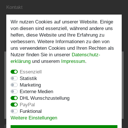
Kontakt
Wir nutzen Cookies auf unserer Website. Einige
Folgen Sie uns:
von diesen sind essenziell, während andere uns
helfen, diese Website und Ihre Erfahrung zu
verbessern. Weitere Informationen zu den von
uns verwendeten Cookies und Ihren Rechten als
Nutzer finden Sie in unserer
Daten­schutz­
erklärung
und unserem
Impressum
.
Essenziell
SEHR GUT
4.82 / 5
Statistik
Marketing
aus 196 Bewertungen
Externe Medien
bei: shopvote.de, Amazon
DHL Wunschzustellung
Bewertungsprofil bei SHOPVOTE.DE ansehen
PayPal
Funktional
Informationen zur Echtheit von Kundenbewertungen
Weitere Einstellungen
© Copyright 2026 | Stockshop.de GmbH. Alle Rechte