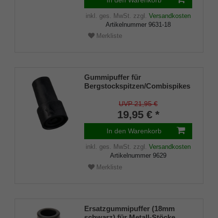
inkl. ges. MwSt.
zzgl.
Versandkosten
Artikelnummer
9631-18
Merkliste
Gummipuffer für
Bergstockspitzen/Combispikes
mit Stahleinlage (VE 2 Stück)
UVP 21,95 €
19,95 € *
In den Warenkorb
inkl. ges. MwSt.
zzgl.
Versandkosten
Artikelnummer
9629
Merkliste
Ersatzgummipuffer (18mm
schwarz) für Metall-Stöcke