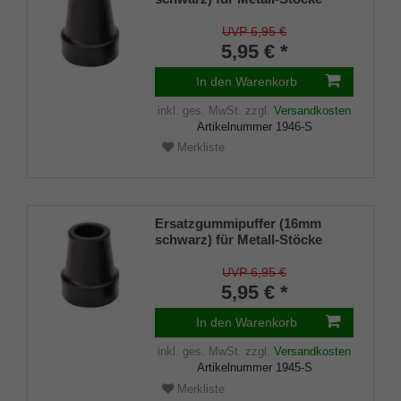
SCHLANK (Innendurchmesser
ca. 18mm) mit Metalleinlage
UVP 6,95 €
(VE 1 Stück)
5,95 € *
In den Warenkorb
inkl. ges. MwSt.
zzgl.
Versandkosten
Artikelnummer
1946-S
Merkliste
Ersatzgummipuffer (16mm
schwarz) für Metall-Stöcke
SCHLANK (Innendurchmesser
ca. 16mm) mit Metalleinlage
UVP 6,95 €
(VE 1 Stück)
5,95 € *
In den Warenkorb
inkl. ges. MwSt.
zzgl.
Versandkosten
Artikelnummer
1945-S
Merkliste