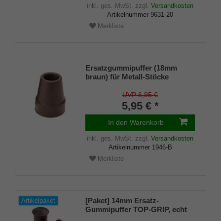
inkl. ges. MwSt.
zzgl.
Versandkosten
Artikelnummer
9631-20
Merkliste
Ersatzgummipuffer (18mm
braun) für Metall-Stöcke
SCHLANK (Innendurchmesser
ca. 18mm) mit Metalleinlage
UVP 6,95 €
(VE 1 Stück)
5,95 € *
In den Warenkorb
inkl. ges. MwSt.
zzgl.
Versandkosten
Artikelnummer
1946-B
Merkliste
[Paket] 14mm Ersatz-
Artikelpaket
Gummipuffer TOP-GRIP, echt
Kautschuk, braun, schlank (VE