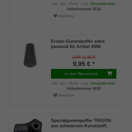
inkl. ges. MwSt.
zzgl.
Versandkosten
Artikelnummer
9634
Merkliste
Ersatz-Gummipuffer extra
passend für Artikel 4306
Sitzstock SOMERSET-
UMBRELLA und Sitzstock
UVP 11,95 €
TRAPEZ Artikel 4301
9,95 € *
In den Warenkorb
inkl. ges. MwSt.
zzgl.
Versandkosten
Artikelnummer
9638
Merkliste
Spezialgummipuffer TRIGON
aus schwarzem Kunststoff,
Dreifuß - Spezialpuffer,