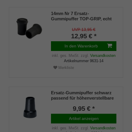
14mm Nr 7 Ersatz-
Gummipuffer TOP-GRIP, echt
Kautschuk, schwarz, schlank
(VE 2 Stück)
UVP 13,95 €
12,95 € *
In den Warenkorb
inkl. ges. MwSt.
zzgl.
Versandkosten
Artikelnummer
9631-14
Merkliste
Ersatz-Gummipuffer schwarz
passend für höhenverstellbare
Flipstick-Sitzstöcke und Art.
9,95 € *
4310 Observer
Artikel anzeigen
inkl. ges. MwSt.
zzgl.
Versandkosten