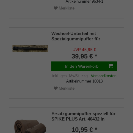
Artikelnummer
9634-1
Merkliste
Wechsel-Unterteil mit
Spezialgummipuffer für
Sitzstöcke Artikel 1445
LEATHERMAN und 50302
UVP 45,95 €
PRAKTUS geeignet
39,95 € *
In den Warenkorb
inkl. ges. MwSt.
zzgl.
Versandkosten
Artikelnummer
10013
Merkliste
Ersatzgummipuffer speziell für
SPIKE PLUS Art. 40432 in
braun, Metalleinlage, Loch für
10,95 € *
Spike