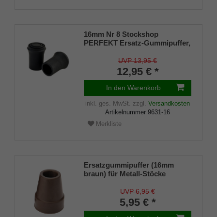
16mm Nr 8 Stockshop
PERFEKT Ersatz-Gummipuffer,
echt Kautschuk, schwarz,
elegant, mit Metalleinlage (VE 2
UVP 13,95 €
Stück)
12,95 € *
In den Warenkorb
inkl. ges. MwSt.
zzgl.
Versandkosten
Artikelnummer
9631-16
Merkliste
Ersatzgummipuffer (16mm
braun) für Metall-Stöcke
SCHLANK (Innendurchmesser
ca. 16mm) mit Metalleinlage
UVP 6,95 €
(VE 1 Stück)
5,95 € *