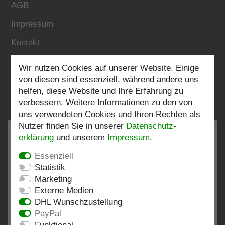
AGB
Impressum
Kontakt
Wir nutzen Cookies auf unserer Website. Einige
Folgen Sie uns:
von diesen sind essenziell, während andere uns
helfen, diese Website und Ihre Erfahrung zu
verbessern. Weitere Informationen zu den von
uns verwendeten Cookies und Ihren Rechten als
Nutzer finden Sie in unserer
Daten­schutz­
erklärung
und unserem
Impressum
.
Essenziell
SEHR GUT
4.82 / 5
Statistik
Marketing
aus 198 Bewertungen
Externe Medien
bei: shopvote.de, Amazon
DHL Wunschzustellung
Bewertungsprofil bei SHOPVOTE.DE ansehen
PayPal