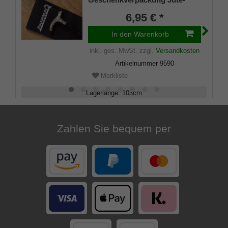
Tasche schwarz mit
6,95 € *
Klettverschluss
In den Warenkorb
inkl. ges. MwSt.
zzgl.
Versandkosten
Artikelnummer
9590
Merkliste
Lagerlänge
:
103
cm
Belastbarkeit
:
kg
Zahlen Sie bequem per