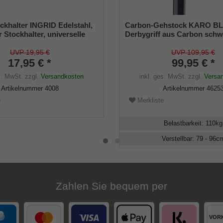
ckhalter INGRID Edelstahl,
Carbon-Gehstock KARO B
r Stockhalter, universelle
Derbygriff aus Carbon schw
 - 22mm), Weichgummi
Carbonstock Karomuster,
höhenverstellbar, belastbar 
UVP 19,95 €
UVP 109,95 €
17,95 € *
inkl. Gummipuffer
99,95 € *
s. MwSt.
zzgl.
Versandkosten
inkl. ges. MwSt.
zzgl.
Versa
Artikelnummer
4008
Artikelnummer
4625
e
Merkliste
Belastbarkeit
:
110
kg
Verstellbar
:
79 - 96
c
Zahlen Sie bequem per