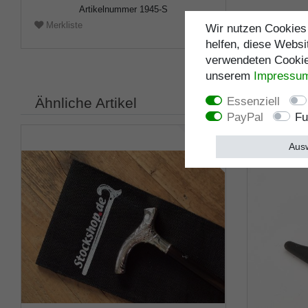
Artikelnummer
1945-S
Merkliste
Wir nutzen Cookies 
helfen, diese Websi
verwendeten Cookies
unserem
Impressu
Essenziell
Ähnliche Artikel
PayPal
Fu
Ausw