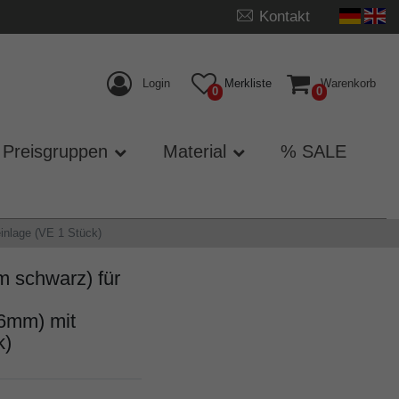
Kontakt
Login
Merkliste
Warenkorb
0
0
Preisgruppen
Material
% SALE
inlage (VE 1 Stück)
 schwarz) für
6mm) mit
k)