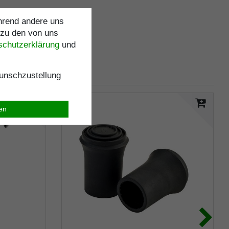
ährend andere uns
 zu den von uns
schutz­erklärung
und
nschzustellung
ren