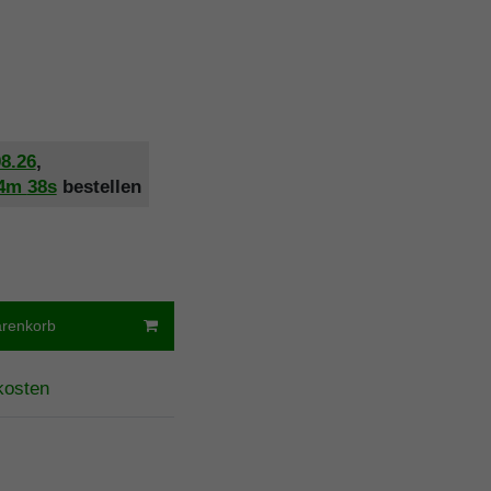
08.26
,
4m
37s
bestellen
arenkorb
kosten