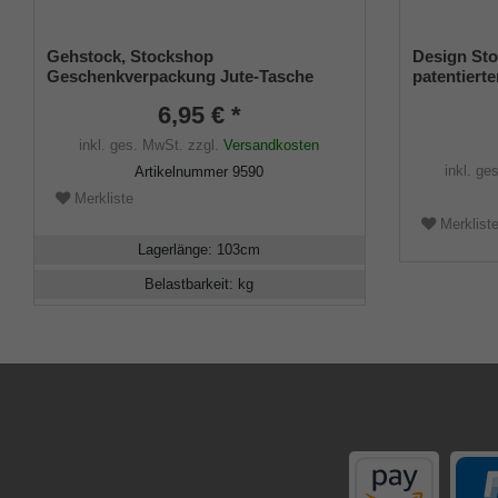
Gehstock, Stockshop
Design Sto
Geschenkverpackung Jute-Tasche
patentierte
schwarz mit Klettverschluss
Größe (18
6,95 € *
inkl. ges. MwSt.
zzgl.
Versandkosten
inkl. ge
Artikelnummer
9590
Merkliste
Merklist
Lagerlänge
:
103
cm
Belastbarkeit
:
kg