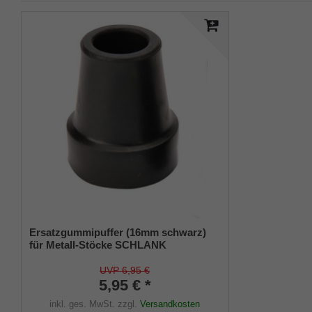
Ersatzgummipuffer (16mm schwarz)
für Metall-Stöcke SCHLANK
(Innendurchmesser ca. 16mm) mit
Metalleinlage (VE 1 Stück)
UVP 6,95 €
5,95 € *
inkl. ges. MwSt.
zzgl.
Versandkosten