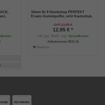
LACK,
16mm Nr 8 Stockshop PERFEKT
arz,
Ersatz-Gummipuffer, echt Kautschuk,
schwarz, elegant, mit Metalleinlage (VE
bis 110 Kg,
2 Stück)
UVP 13,95 €
12,95 € *
ndkosten
inkl. ges. MwSt.
zzgl.
Versandkosten
3
Artikelnummer
9631-16
Merkliste
m