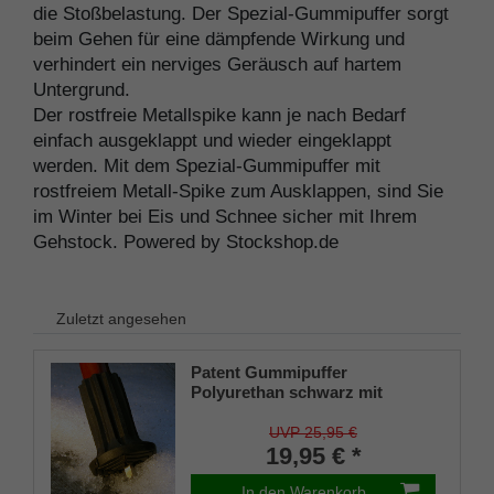
die Stoßbelastung. Der Spezial-Gummipuffer sorgt
beim Gehen für eine dämpfende Wirkung und
verhindert ein nerviges Geräusch auf hartem
Untergrund.
Der rostfreie Metallspike kann je nach Bedarf
einfach ausgeklappt und wieder eingeklappt
werden. Mit dem Spezial-Gummipuffer mit
rostfreiem Metall-Spike zum Ausklappen, sind Sie
im Winter bei Eis und Schnee sicher mit Ihrem
Gehstock. Powered by Stockshop.de
Zuletzt angesehen
Patent Gummipuffer
Polyurethan schwarz mit
ausklappbarem Spike für
Gehstöcke aus Holz und Metall,
UVP 25,95 €
flexibler Schaft für
19,95 € *
Durchmesser von ca. 17-22 mm
In den Warenkorb