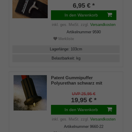
Tasche schwarz mit
6,95 € *
Klettverschluss
In den Warenkorb
inkl. ges. MwSt.
zzgl.
Versandkosten
Artikelnummer
9590
Merkliste
Lagerlänge
:
103
cm
Belastbarkeit
:
kg
Patent Gummipuffer
Polyurethan schwarz mit
ausklappbarem Spike für
Gehstöcke aus Holz und Metall,
UVP 25,95 €
flexibler Schaft für
19,95 € *
Durchmesser von ca. 17-22 mm
In den Warenkorb
inkl. ges. MwSt.
zzgl.
Versandkosten
Artikelnummer
9660-22