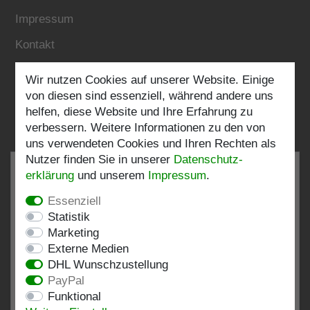
Impressum
Kontakt
Wir nutzen Cookies auf unserer Website. Einige
Folgen Sie uns:
von diesen sind essenziell, während andere uns
helfen, diese Website und Ihre Erfahrung zu
verbessern. Weitere Informationen zu den von
uns verwendeten Cookies und Ihren Rechten als
Nutzer finden Sie in unserer
Daten­schutz­
erklärung
und unserem
Impressum
.
Essenziell
SEHR GUT
4.82 / 5
Statistik
Marketing
aus 193 Bewertungen
Externe Medien
bei: shopvote.de, Amazon
DHL Wunschzustellung
Bewertungsprofil bei SHOPVOTE.DE ansehen
PayPal
Funktional
Informationen zur Echtheit von Kundenbewertungen