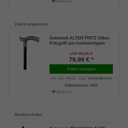
Merkliste
Zuletzt angesehen
Gehstock ALTER FRITZ Silber,
Fritzgriff aus hochwertigem
Acryl glanzverchromt, Stock
aus stabilem Leichtmetall mit
UVP 99,95 €
Chromring, höhenverstellbar,
79,99 € *
inklusiv Gummipuffer.
Artikel anzeigen
inkl. ges. MwSt.
zzgl.
Versandkosten
Artikelnummer
2401
Merkliste
Ähnliche Artikel