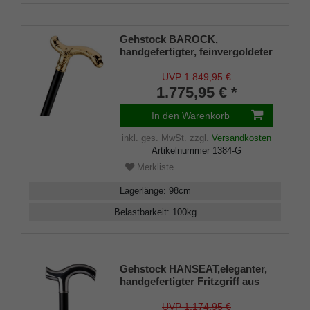
Gehstock BAROCK,
handgefertigter, feinvergoldeter
Derbygriff, zart ziseliert, Stock
aus edlem Makassar-Ebenholz
UVP 1.849,95 €
98 cm, inkl. Gummipuffer.
1.775,95 € *
In den Warenkorb
inkl. ges. MwSt.
zzgl.
Versandkosten
Artikelnummer
1384-G
Merkliste
Lagerlänge
:
98
cm
Belastbarkeit
:
100
kg
Gehstock HANSEAT,eleganter,
handgefertigter Fritzgriff aus
echtem 925/1000 Sterling Silber
mit Gravurplatten beidseitig,
UVP 1.174,95 €