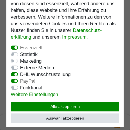
GREIF,handgefertigter
von diesen sind essenziell, während andere uns
Rundhakengriff aus echtem
1.568,00 € *
helfen, diese Website und Ihre Erfahrung zu
925/1000 Sterling Silber mit
präziser Nachbildung eines
verbessern. Weitere Informationen zu den von
Artikel anzeigen
Greifkopfes, aufgesetzt auf
uns verwendeten Cookies und Ihren Rechten als
einen Stock aus edlem
Nutzer finden Sie in unserer
Daten­schutz­
inkl. ges. MwSt.
zzgl.
Versandkosten
Makassar Ebenholz, inklusiv
Artikelnummer
2463-E
erklärung
und unserem
Impressum
.
Schlankpuffer.
Merkliste
Essenziell
Lagerlänge
:
98
cm
Statistik
Marketing
Belastbarkeit
:
100
kg
Externe Medien
DHL Wunschzustellung
PayPal
Gehstock Silberstock
Funktional
PALERMO, handgefertigter
Weitere Einstellungen
Rundhakengriff aus echtem
867,00 € *
925/1000 Sterling Silber mit fein
eingearbeiteten Blätterformen
Alle akzeptieren
Artikel anzeigen
am vorderen und hinteren Teil,
aufgesetzt auf einen Stock aus
Auswahl akzeptieren
inkl. ges. MwSt.
zzgl.
Versandkosten
edlem Makassar Ebenholz,
SEHR GUT
Artikelnummer
2406-E
inklusiv Schlank