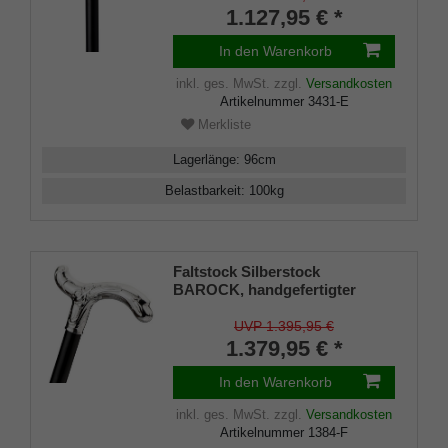
Stock aus echtem, poliertem
1.127,95 € *
Makassar-Ebenholz, inkl.
elegantem Spezialpuffer.
In den Warenkorb
inkl. ges. MwSt.
zzgl.
Versandkosten
Artikelnummer
3431-E
Merkliste
Lagerlänge
:
96
cm
Belastbarkeit
:
100
kg
Faltstock Silberstock
BAROCK, handgefertigter
Derbygriff aus 925/1000
Sterlingsilber, fein ziseliert,
UVP 1.395,95 €
Stock aus edlem Ebenholz,
1.379,95 € *
Manufakturarbeit
In den Warenkorb
inkl. ges. MwSt.
zzgl.
Versandkosten
Artikelnummer
1384-F