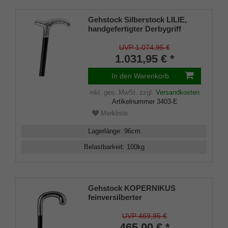
Gehstock Silberstock LILIE,
handgefertigter Derbygriff
925/1000 Sterlingsilber,
aufgesetzt auf einen Stock aus
UVP 1.074,95 €
edlem Makassar-Ebenholz,
1.031,95 € *
inklusiv Gummipuffer.
In den Warenkorb
inkl. ges. MwSt.
zzgl.
Versandkosten
Artikelnummer
3403-E
Merkliste
Lagerlänge
:
96
cm
Belastbarkeit
:
100
kg
Gehstock KOPERNIKUS
feinversilberter
Rundhakengriff, seidenmatt
schwarz Buchenholz,
UVP 469,95 €
Elegantpuffer
465,00 € *