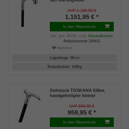
Rundhakengriff, echtes
Makassar Ebenholz
UVP 1.199,95 €
1.151,95 € *
In den Warenkorb
inkl. ges. MwSt.
zzgl.
Versandkosten
Artikelnummer
2494-E
Merkliste
Lagerlänge
:
96
cm
Belastbarkeit
:
100
kg
Gehstock TOSKANA Silber,
handgefertigter kleiner
Derbygriff aus echtem 925/1000
Sterling Silber mit feinen
UVP 999,95 €
mediterranen Ziselierungen,
959,95 € *
aufgesetzt auf einen Stock aus
edlem Makassar Ebenholz,
In den Warenkorb
inklusiv Schlankpuffer.