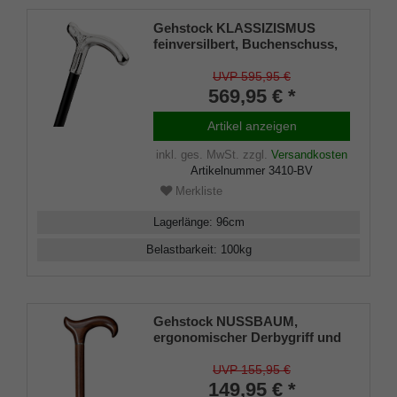
Gehstock KLASSIZISMUS
feinversilbert, Buchenschuss,
inklusive elegantem
Gummipuffer.
UVP 595,95 €
569,95 € *
Artikel anzeigen
inkl. ges. MwSt.
zzgl.
Versandkosten
Artikelnummer
3410-BV
Merkliste
Lagerlänge
:
96
cm
Belastbarkeit
:
100
kg
Gehstock NUSSBAUM,
ergonomischer Derbygriff und
Stock aus Nussbaumholz
handpoliert, inkl. Chromring
UVP 155,95 €
und Gummipuffer
149,95 € *