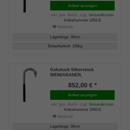
Manufakturarbeit
Artikel anzeigen
inkl. ges. MwSt.
zzgl.
Versandkosten
Artikelnummer
2456-E
Merkliste
Lagerlänge
:
94
cm
Belastbarkeit
:
100
kg
Gehstock Silberstock
WEIMARANER,
handgefertigter Rundhakengriff
852,00 € *
aus echtem 925/1000 Sterling
Silber mit fein
Artikel anzeigen
herausgearbeitetem Hundekopf
der Rasse Weimaraner,
inkl. ges. MwSt.
zzgl.
Versandkosten
aufgesetzt auf einen Stock aus
Artikelnummer
2465-E
edlem Makassar Ebenholz,
inklusiv Schlankpuffer.
Merkliste
Lagerlänge
:
98
cm