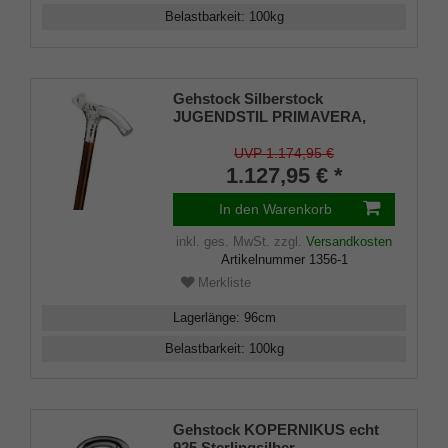
Belastbarkeit
:
100
kg
Gehstock Silberstock
JUGENDSTIL PRIMAVERA,
handgefertigter Fritzgriff aus
echtem 925/1000 Sterlingsilber
UVP 1.174,95 €
mit aufwändigen Ziselierungen,
1.127,95 € *
aufgesetzt auf einen Stock aus
edlem, zartbraun gemasertem
In den Warenkorb
Kirschbaumholz, inklusiv
Gummipuffer.
inkl. ges. MwSt.
zzgl.
Versandkosten
Artikelnummer
1356-1
Merkliste
Lagerlänge
:
96
cm
Belastbarkeit
:
100
kg
Gehstock KOPERNIKUS echt
925 Sterlingsilber