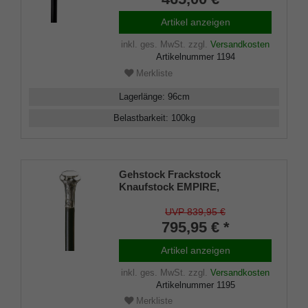
Artikel anzeigen
inkl. ges. MwSt.
zzgl.
Versandkosten
Artikelnummer
1194
Merkliste
Lagerlänge
:
96
cm
Belastbarkeit
:
100
kg
Gehstock Frackstock
Knaufstock EMPIRE,
handgefertigter Knaufgriff aus
echtem 925/1000 Sterlingsilber
UVP 839,95 €
mit feinen Ziselierungen,
795,95 € *
aufgesetzt auf einen Stock aus
edlem Makassar Ebenholz,
Artikel anzeigen
inklusiv Gummipuffer.
inkl. ges. MwSt.
zzgl.
Versandkosten
Artikelnummer
1195
Merkliste