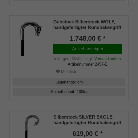
Gehstock Silberstock WOLF,
handgefertigter Rundhakengriff
aus echtem 925/1000 Sterling
1.748,00 € *
Silber mit einem fein
herausgearbeitetem Wolfskopf,
Artikel anzeigen
aufgesetzt auf einen Stock aus
edlem Makassar Ebenholz,
inkl. ges. MwSt.
zzgl.
Versandkosten
inklusiv Schlankpuffer.
Artikelnummer
2457-E
Merkliste
Lagerlänge
:
cm
Belastbarkeit
:
100
kg
Silberstock SILVER EAGLE,
handgefertigter Rundhakengriff
925/1000 Sterling Silber, edles
619,00 € *
Makassar Ebenholz,