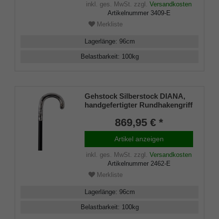
inkl. ges. MwSt.
zzgl.
Versandkosten
Artikelnummer
3409-E
Merkliste
Lagerlänge
:
96
cm
Belastbarkeit
:
100
kg
Gehstock Silberstock DIANA,
handgefertigter Rundhakengriff
aus 925/1000 Sterling Silber mit
869,95 € *
schlichten aber eleganten
Ziselierungen, aufgesetzt auf
Artikel anzeigen
einen Stock aus edlem
Makassar Ebenholz, inklusiv
inkl. ges. MwSt.
zzgl.
Versandkosten
Schlankpuffer.
Artikelnummer
2462-E
Merkliste
Lagerlänge
:
96
cm
Belastbarkeit
:
100
kg