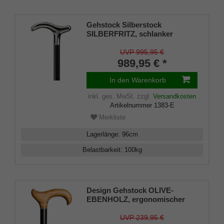
Gehstock Silberstock
SILBERFRITZ, schlanker
handgefertigter Derbygriff aus
echtem 925/1000 Sterlingsilber,
UVP 995,95 €
aufgesetzt auf einen Stock aus
989,95 € *
edlem Makassar Ebenholz,
inklusiv Schlankpuffer.
In den Warenkorb
inkl. ges. MwSt.
zzgl.
Versandkosten
Artikelnummer
1383-E
Merkliste
Lagerlänge
:
96
cm
Belastbarkeit
:
100
kg
Design Gehstock OLIVE-
EBENHOLZ, ergonomischer
Derbygriff aus Olivenholz,
Stock aus feinem Ebenholz,
UVP 239,95 €