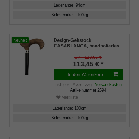
Lagerlänge
:
94
cm
Belastbarkeit
:
100
kg
Design-Gehstock
Neuheit
CASABLANCA, handpoliertes
Teakholz, Stock aus echtem
gewachstem Ebenholz, Silber -
UVP 123,95 €
Designring mit Einlegearbeit
113,45 € *
aus Perlmutt, Gummipuffer
In den Warenkorb
inkl. ges. MwSt.
zzgl.
Versandkosten
Artikelnummer
2594
Merkliste
Lagerlänge
:
100
cm
Belastbarkeit
:
100
kg