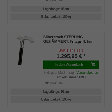
Merkliste
Lagerlänge
:
96
cm
Belastbarkeit
:
100
kg
Silberstock STERLING
GEHÄMMERT, Fritzgriff, fein
gehämmert, Gravurplatten aus
925/1000 Sterling Silber, Stock
UVP 1.349,95 €
edles Makassar Ebenholz,
1.295,95 € *
Gummipuffer
In den Warenkorb
inkl. ges. MwSt.
zzgl.
Versandkosten
Artikelnummer
1388
Merkliste
Lagerlänge
:
96
cm
Belastbarkeit
:
100
kg