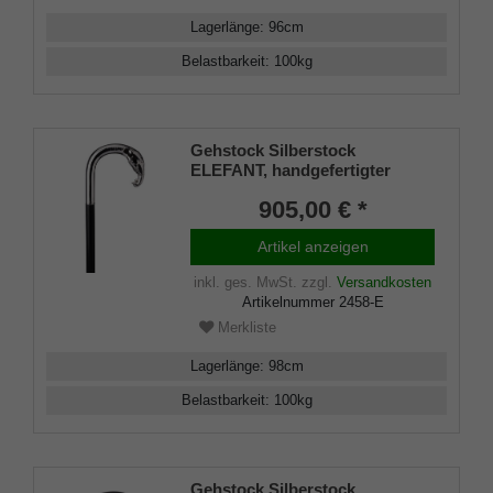
Lagerlänge
:
96
cm
Belastbarkeit
:
100
kg
Gehstock Silberstock
ELEFANT, handgefertigter
Rundhakengriff aus echtem
905,00 € *
925/1000 Sterling Silber mit
einem aufwendig
Artikel anzeigen
herausgearbeitetem
Elefantenkopf, aufgesetzt auf
inkl. ges. MwSt.
zzgl.
Versandkosten
einen Stock aus edlem
Artikelnummer
2458-E
Makassar Ebenholz, inklusiv
Schlankpuffer.
Merkliste
Lagerlänge
:
98
cm
Belastbarkeit
:
100
kg
Gehstock Silberstock