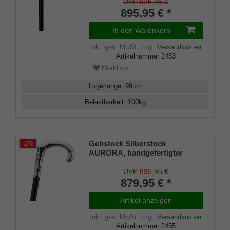
925/1000 Sterling Silber mit
UVP 925,95 €
aufwendiger Nachbildung eines
895,95 € *
liegenden Wundhundes,
aufgesetzt auf einen Stock aus
In den Warenkorb
edlem Makassar Ebenholz,
inklusiv Schlankpuffer.
inkl. ges. MwSt.
zzgl.
Versandkosten
Artikelnummer
2453
Merkliste
Lagerlänge
:
98
cm
Belastbarkeit
:
100
kg
Gehstock Silberstock
-2%
AURORA, handgefertigter
Rundhakengriff aus echtem
925/1000 Sterling Silber mit fein
UVP 895,95 €
herausgearbeiteter Abbildung
879,95 € *
der Aurora,, aufgesetzt auf
einen Stock aus edlem
Artikel anzeigen
Makassar Ebenholz, inklusive
elegantem Gummipuffer.
inkl. ges. MwSt.
zzgl.
Versandkosten
Artikelnummer
2455