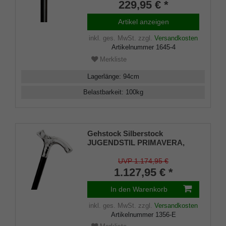
handpoliert und geölt, inkl.
229,95 € *
Gummipuffer
Artikel anzeigen
inkl. ges. MwSt.
zzgl.
Versandkosten
Artikelnummer
1645-4
Merkliste
Lagerlänge
:
94
cm
Belastbarkeit
:
100
kg
Gehstock Silberstock
JUGENDSTIL PRIMAVERA,
handgefertigter Fritzgriff aus
echtem 925/1000 Sterlingsilber
UVP 1.174,95 €
mit aufwändigen Ziselierungen,
1.127,95 € *
aufgesetzt auf einen Stock aus
edlem Makassar-Ebenholz,
In den Warenkorb
inklusiv Gummipuffer.
inkl. ges. MwSt.
zzgl.
Versandkosten
Artikelnummer
1356-E