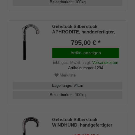
Belastbarkeit
:
100
kg
Gehstock Silberstock
APHRODITE, handgefertigter,
fein ziselierter Rundhakengriff
795,00 € *
aus echtem 925/1000
Sterlingsilber, aufgesetzt auf
Artikel anzeigen
einen Stock aus edlem
Makassar Ebenholz, inklusiv
inkl. ges. MwSt.
zzgl.
Versandkosten
Schlankpuffer.
Artikelnummer
1294
Merkliste
Lagerlänge
:
94
cm
Belastbarkeit
:
100
kg
Gehstock Silberstock
WINDHUND, handgefertigter
Rundhakengriff aus echtem