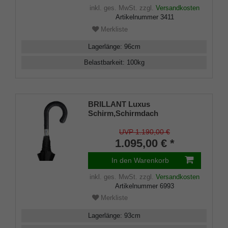
inkl. ges. MwSt.
zzgl.
Versandkosten
Artikelnummer
3411
Merkliste
Lagerlänge
:
96
cm
Belastbarkeit
:
100
kg
BRILLANT Luxus
Schirm,Schirmdach
schwarz,Griff aus Akazienholz
mit KROKOLEDER schwarz,
UVP 1.190,00 €
mit einer Hülse aus 925/100
1.095,00 € *
Sterlingsilber auf einen Stock
aus Akazienholz aufgesetzt
In den Warenkorb
inkl. ges. MwSt.
zzgl.
Versandkosten
Artikelnummer
6993
Merkliste
Lagerlänge
:
93
cm