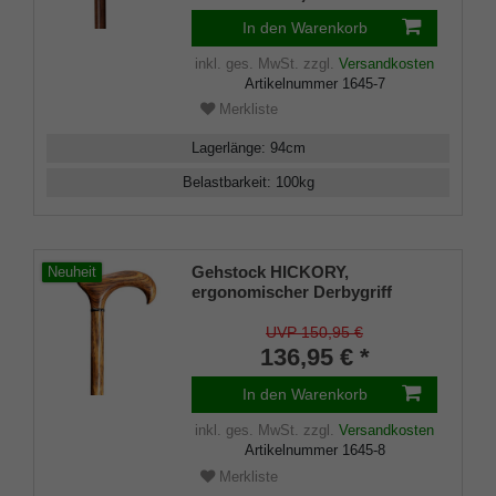
In den Warenkorb
inkl. ges. MwSt.
zzgl.
Versandkosten
Artikelnummer
1645-7
Merkliste
Lagerlänge
:
94
cm
Belastbarkeit
:
100
kg
Gehstock HICKORY,
Neuheit
ergonomischer Derbygriff
handpoliertes Hickory- Holz mit
Chrom-Ring, inkl.
UVP 150,95 €
Gummipuffer, 94 cm
136,95 € *
In den Warenkorb
inkl. ges. MwSt.
zzgl.
Versandkosten
Artikelnummer
1645-8
Merkliste