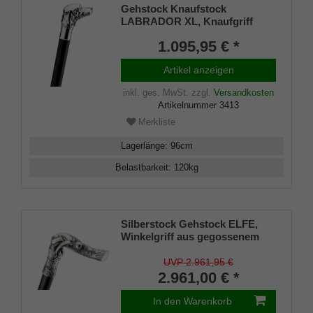
Gehstock Knaufstock
LABRADOR XL, Knaufgriff
echtes 925/1000 Sterling Silber,
1.095,95 € *
kräftiger Stock edles Makassar-
Ebenholz handpoliert,
Artikel anzeigen
Gummipuffer, 98 cm
inkl. ges. MwSt.
zzgl.
Versandkosten
Artikelnummer
3413
Merkliste
Lagerlänge
:
96
cm
Belastbarkeit
:
120
kg
Silberstock Gehstock ELFE,
Winkelgriff aus gegossenem
925/1000 Sterling Silber, Stock
aus edlem, handpoliertem
UVP 2.961,95 €
Makassar-Ebenholz,
2.961,00 € *
Wertanlage
In den Warenkorb