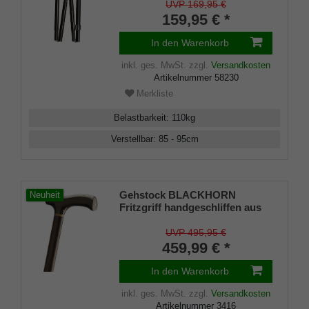
Stock aus stabilem Carbon,
UVP 169,95 €
dezentes Karodesign,
159,95 € *
höhenverstellbar, faltbar,
Spezial-Kreiselpuffer System,
In den Warenkorb
Tasche
inkl. ges. MwSt.
zzgl.
Versandkosten
Artikelnummer
58230
Merkliste
Belastbarkeit
:
110
kg
Verstellbar
:
85 - 95
cm
Gehstock BLACKHORN
Neuheit
Fritzgriff handgeschliffen aus
schwarzem Horn aufgesetzt
auf edlem Ebenholz, Horn-
UVP 495,95 €
Design-Ring, inkl. Gummipuffer
459,99 € *
In den Warenkorb
inkl. ges. MwSt.
zzgl.
Versandkosten
Artikelnummer
3416