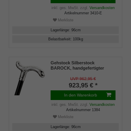
inkl. ges. MwSt.
zzgl.
Versandkosten
Artikelnummer
3410-E
Merkliste
Lagerlänge
:
96
cm
Belastbarkeit
:
100
kg
Gehstock Silberstock
BAROCK, handgefertigter
Derbygriff 925/1000
Sterlingsilber mit feiner
UVP 962,95 €
Ziselierung, Stock aus edlem
923,95 € *
Ebenholz, Manufakturarbeit
In den Warenkorb
inkl. ges. MwSt.
zzgl.
Versandkosten
Artikelnummer
1384
Merkliste
Lagerlänge
:
96
cm