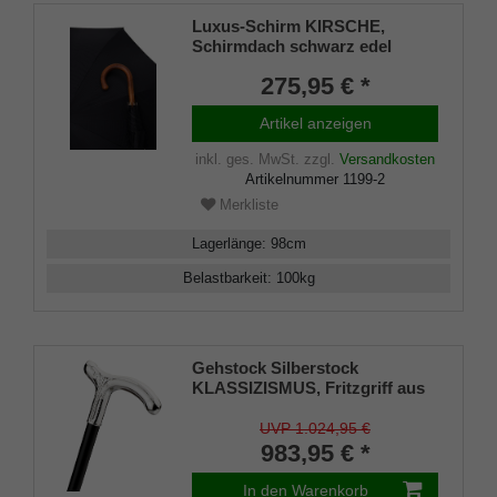
Luxus-Schirm KIRSCHE,
Schirmdach schwarz edel
gemustert ,Schirmstock aus
275,95 € *
handpoliertem durchgehendem
Kirschholz, stabiles 8-teiliges
Artikel anzeigen
Gestell
inkl. ges. MwSt.
zzgl.
Versandkosten
Artikelnummer
1199-2
Merkliste
Lagerlänge
:
98
cm
Belastbarkeit
:
100
kg
Gehstock Silberstock
KLASSIZISMUS, Fritzgriff aus
echtem 925/1000 Sterling
Silber, ziseliert, Stock aus
UVP 1.024,95 €
edlem Makassar Ebenholz,
983,95 € *
inklusiv Gummipuffer
In den Warenkorb