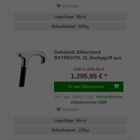
Merkliste
Lagerlänge
:
98
cm
Belastbarkeit
:
100
kg
Gehstock Silberstock
BAYREUTH, XL-Derbygriff aus
925/1000 Sterling Silber, Stock
aus edlem, handpoliertem
UVP 1.349,95 €
Makassar-Ebenholz, inklusive
1.295,95 € *
Gummipuffer.
In den Warenkorb
inkl. ges. MwSt.
zzgl.
Versandkosten
Artikelnummer
3498
Merkliste
Lagerlänge
:
96
cm
Belastbarkeit
:
120
kg