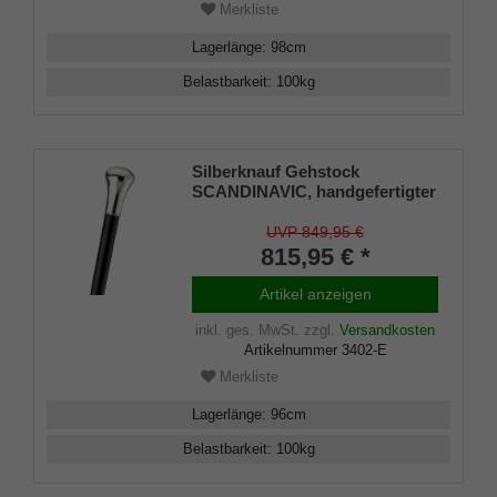
Merkliste
Lagerlänge
:
98
cm
Belastbarkeit
:
100
kg
Silberknauf Gehstock
SCANDINAVIC, handgefertigter
Knaufgriff 925/1000
Sterlingsilber, edles Makassar-
UVP 849,95 €
Ebenholz, inklusive
815,95 € *
Gummipuffer
Artikel anzeigen
inkl. ges. MwSt.
zzgl.
Versandkosten
Artikelnummer
3402-E
Merkliste
Lagerlänge
:
96
cm
Belastbarkeit
:
100
kg