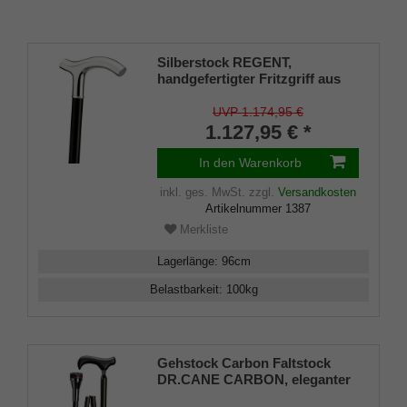
Silberstock REGENT,
handgefertigter Fritzgriff aus
echtem 925/1000 Sterling Silber
mit Gravurplatten, Stock aus
UVP 1.174,95 €
echtem Makassar-Ebenholz,
1.127,95 € *
Gummipuffer
In den Warenkorb
inkl. ges. MwSt.
zzgl.
Versandkosten
Artikelnummer
1387
Merkliste
Lagerlänge
:
96
cm
Belastbarkeit
:
100
kg
Gehstock Carbon Faltstock
DR.CANE CARBON, eleganter
Derbygriff aus Buchenholz,