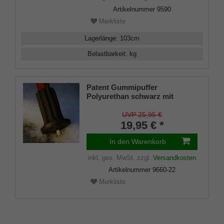
Artikelnummer
9590
Merkliste
Lagerlänge
:
103
cm
Belastbarkeit
:
kg
Patent Gummipuffer
Polyurethan schwarz mit
ausklappbarem Spike für
Gehstöcke aus Holz und Metall,
UVP 25,95 €
flexibler Schaft für
19,95 € *
Durchmesser von ca. 17-22 mm
In den Warenkorb
inkl. ges. MwSt.
zzgl.
Versandkosten
Artikelnummer
9660-22
Merkliste