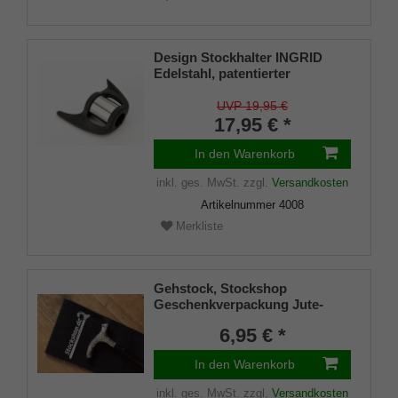
Design Stockhalter INGRID
Edelstahl, patentierter
Stockhalter, universelle Größe
(18 - 22mm), Weichgummi
UVP 19,95 €
17,95 € *
In den Warenkorb
inkl. ges. MwSt.
zzgl.
Versandkosten
Artikelnummer
4008
Merkliste
Gehstock, Stockshop
Geschenkverpackung Jute-
Tasche schwarz mit
6,95 € *
Klettverschluss
In den Warenkorb
inkl. ges. MwSt.
zzgl.
Versandkosten