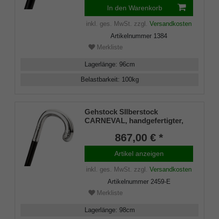
In den Warenkorb
inkl. ges. MwSt.
zzgl.
Versandkosten
Artikelnummer
1384
Merkliste
Lagerlänge
:
96
cm
Belastbarkeit
:
100
kg
Gehstock SIlberstock
CARNEVAL, handgefertigter,
verzierter Rundhakengriff aus
867,00 € *
echtem 925/1000 Sterling
Silber, aufgesetzt auf einen
Artikel anzeigen
Stock aus edlem Makassar
Ebenholz, inklusiv
inkl. ges. MwSt.
zzgl.
Versandkosten
Schlankpuffer.
Artikelnummer
2459-E
Merkliste
Lagerlänge
:
98
cm