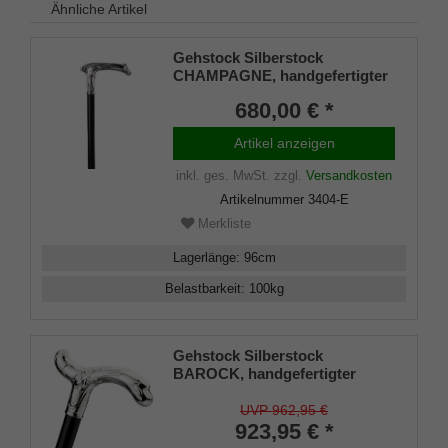
Ähnliche Artikel
Gehstock Silberstock
CHAMPAGNE, handgefertigter
Derbygriff aus echtem 925/1000
680,00 € *
Sterling Silber mit aufwändigen
tropfenähnlichen
Artikel anzeigen
Ziselierungen, aufgesetzt auf
einen Stock aus edlem
inkl. ges. MwSt.
zzgl.
Versandkosten
Makassar Ebenholz, inklusiv
Artikelnummer
3404-E
Schlankpuffer.
Merkliste
Lagerlänge
:
96
cm
Belastbarkeit
:
100
kg
Gehstock Silberstock
BAROCK, handgefertigter
Derbygriff 925/1000
Sterlingsilber mit feiner
UVP 962,95 €
Ziselierung, Stock aus edlem
923,95 € *
Ebenholz, Manufakturarbeit