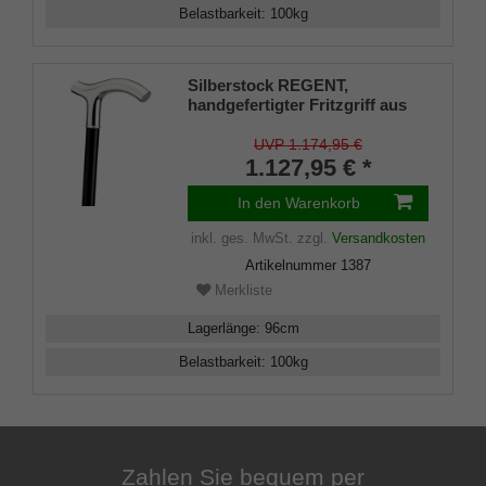
Belastbarkeit
:
100
kg
Silberstock REGENT,
handgefertigter Fritzgriff aus
echtem 925/1000 Sterling Silber
mit Gravurplatten, Stock aus
UVP 1.174,95 €
echtem Makassar-Ebenholz,
1.127,95 € *
Gummipuffer
In den Warenkorb
inkl. ges. MwSt.
zzgl.
Versandkosten
Artikelnummer
1387
Merkliste
Lagerlänge
:
96
cm
Belastbarkeit
:
100
kg
Zahlen Sie bequem per