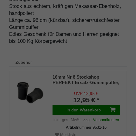
Stock aus echtem, kräftigen Makassar-Ebenholz,
handpoliert
Länge ca. 96 cm (kürzbar), sicherer/rutschfester
Gummipuffer
Edles Geschenk für Damen und Herren geeignet
bis 100 Kg Körpergewicht
Zubehör
16mm Nr 8 Stockshop
PERFEKT Ersatz-Gummipuffer,
echt Kautschuk, schwarz,
elegant, mit Metalleinlage (VE 2
UVP 13,95 €
Stück)
12,95 € *
In den Warenkorb
inkl. ges. MwSt.
zzgl.
Versandkosten
Artikelnummer
9631-16
Merkliste