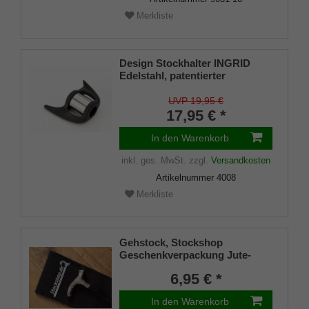
Merkliste
Design Stockhalter INGRID
Edelstahl, patentierter
Stockhalter, universelle Größe
(18 - 22mm), Weichgummi
UVP 19,95 €
17,95 € *
In den Warenkorb
inkl. ges. MwSt.
zzgl.
Versandkosten
Artikelnummer
4008
Merkliste
Gehstock, Stockshop
Geschenkverpackung Jute-
Tasche schwarz mit
6,95 € *
Klettverschluss
In den Warenkorb