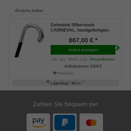
Ähnliche Artikel
Gehstock SIlberstock
CARNEVAL, handgefertigter,
verzierter Rundhakengriff aus
867,00 € *
echtem 925/1000 Sterling
Silber, aufgesetzt auf einen
Artikel anzeigen
Stock aus edlem Makassar
Ebenholz, inklusiv
inkl. ges. MwSt.
zzgl.
Versandkosten
Schlankpuffer.
Artikelnummer
2459-E
Merkliste
Lagerlänge
:
98
cm
Belastbarkeit
:
100
kg
Zahlen Sie bequem per