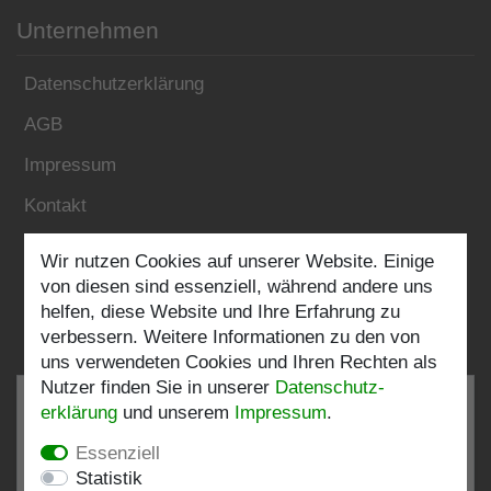
Unternehmen
Datenschutzerklärung
AGB
Impressum
Kontakt
Wir nutzen Cookies auf unserer Website. Einige
Folgen Sie uns:
von diesen sind essenziell, während andere uns
helfen, diese Website und Ihre Erfahrung zu
verbessern. Weitere Informationen zu den von
uns verwendeten Cookies und Ihren Rechten als
Nutzer finden Sie in unserer
Daten­schutz­
erklärung
und unserem
Impressum
.
Essenziell
SEHR GUT
4.82 / 5
Statistik