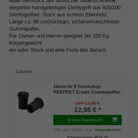
edler Gehstock aus deutscher Silberschmiede
eleganter handgefertigter Derbygriff aus 925/100
Sterlingsilber, Stock aus echtem Ebenholz.
Länge ca. 96 cm(kürzbar), sicherer/rutschfester
Gummipuffer,
Für Damen und Herren geeignet bis 100 Kg
Körpergewicht
ein edler Stock und eine Perle des Barock.
Zubehör
16mm Nr 8 Stockshop
PERFEKT Ersatz-Gummipuffer,
echt Kautschuk, schwarz,
elegant, mit Metalleinlage (VE 2
UVP 13,95 €
Stück)
12,95 € *
In den Warenkorb
inkl. ges. MwSt.
zzgl.
Versandkosten
Artikelnummer
9631-16