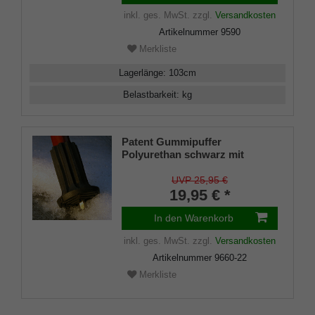
inkl. ges. MwSt.
zzgl.
Versandkosten
Artikelnummer
9590
Merkliste
Lagerlänge
:
103
cm
Belastbarkeit
:
kg
Patent Gummipuffer
Polyurethan schwarz mit
ausklappbarem Spike für
Gehstöcke aus Holz und Metall,
UVP 25,95 €
flexibler Schaft für
19,95 € *
Durchmesser von ca. 17-22 mm
In den Warenkorb
inkl. ges. MwSt.
zzgl.
Versandkosten
Artikelnummer
9660-22
Merkliste