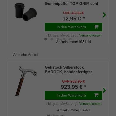
Gummipuffer TOP-GRIP, echt
Kautschuk, schwarz, schlank
(VE 2 Stück)
UVP 13,95 €
12,95 € *
In den Warenkorb
inkl. ges. MwSt.
zzgl.
Versandkosten
Artikelnummer
9631-14
Merkliste
Ähnliche Artikel
Gehstock Silberstock
BAROCK, handgefertigter
Derbygriff aus 925/1000
Sterlingsilber, fein ziseliert,
UVP 962,95 €
Stock aus edlem
923,95 € *
Kirschbaumholz,
Manufakturarbeit
In den Warenkorb
inkl. ges. MwSt.
zzgl.
Versandkosten
Artikelnummer
1384-1