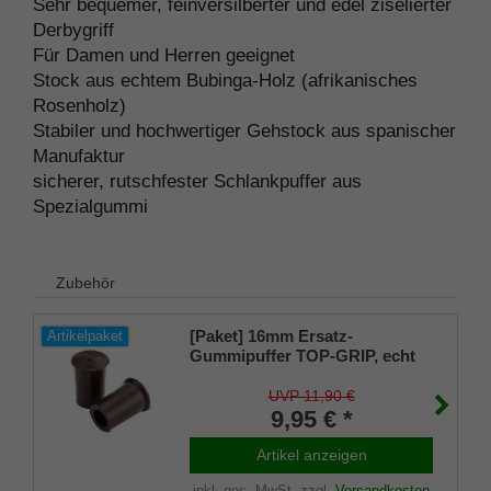
Sehr bequemer, feinversilberter und edel ziselierter
Derbygriff
Für Damen und Herren geeignet
Stock aus echtem Bubinga-Holz (afrikanisches
Rosenholz)
Stabiler und hochwertiger Gehstock aus spanischer
Manufaktur
sicherer, rutschfester Schlankpuffer aus
Spezialgummi
Zubehör
[Paket] 16mm Ersatz-
Artikelpaket
Gummipuffer TOP-GRIP, echt
Kautschuk, braun, schlank (VE
2 Stück)
UVP 11,90 €
9,95 € *
Artikel anzeigen
inkl. ges. MwSt.
zzgl.
Versandkosten