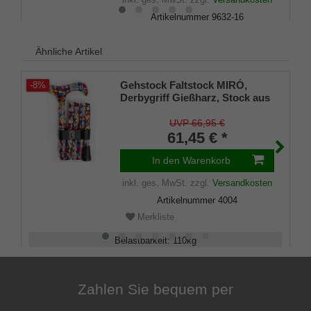
Artikelnummer
9632-16
Merkliste
Ähnliche Artikel
Gehstock Faltstock MIRÓ,
-8%
Derbygriff Gießharz, Stock aus
Leichtmetall, höhenverstellbar,
faltbar, inklusiv Schlankpuffer,
UVP 66,95 €
Halteklammer und Tasche.
61,45 € *
In den Warenkorb
inkl. ges. MwSt.
zzgl.
Versandkosten
Artikelnummer
4004
Merkliste
Belastbarkeit
:
110
kg
Verstellbar
:
83 - 90
cm
Zahlen Sie bequem per