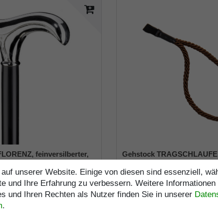
LORENZ, feinversilberter,
Gehstock TRAGSCHLAUFE
 Derbygriff aufgesetzt auf
Kordelschlaufe, braun
enmatt schwarz lackiertem
auf unserer Website. Einige von diesen sind essenziell, w
9,99 € *
uss, inklusive passendem
UVP 142,95 €
te und Ihre Erfahrung zu verbessern. Weitere Informationen
fer.
129,95 € *
inkl. ges. MwSt.
zzgl.
Versa
 und Ihren Rechten als Nutzer finden Sie in unserer
Daten­
s. MwSt.
zzgl.
Versandkosten
Artikelnummer
9085-
m
.
Merkliste
Artikelnummer
3470