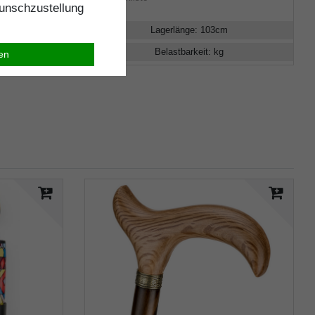
nschzustellung
Lagerlänge
:
103
cm
Belastbarkeit
:
kg
ren