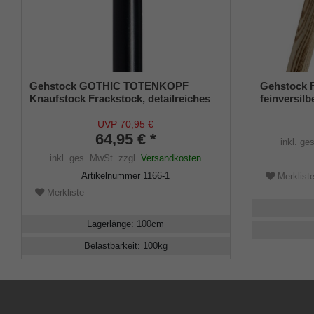
Gehstock GOTHIC TOTENKOPF
Gehstock
Knaufstock Frackstock, detailreiches
feinversilbe
verchromtes Replikat eines
Stock aus
Totenschädels, aufgesetzt auf einen
zart gefla
UVP 70,95 €
Stock aus Buchenholz seidenmatt-
64,95 € *
Gummipuff
inkl. ge
schwarz lackiert, inklusiv
inkl. ges. MwSt.
zzgl.
Versandkosten
Schlankpuffer.
Artikelnummer
1166-1
Merklist
Merkliste
Lagerlänge
:
100
cm
Belastbarkeit
:
100
kg