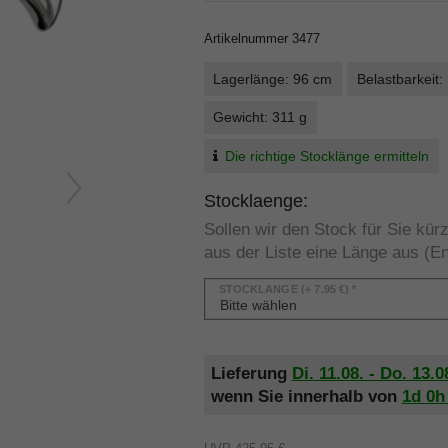
Artikelnummer
3477
Lagerlänge: 96 cm
Belastbarkeit:
Gewicht: 311 g
Die richtige Stocklänge ermitteln
Stocklaenge:
Sollen wir den Stock für Sie kü
aus der Liste eine Länge aus (En
STOCKLÄNGE
(+ 7,95 €) *
Lieferung
Di. 11.08. - Do. 13.0
wenn Sie innerhalb von
1d
0