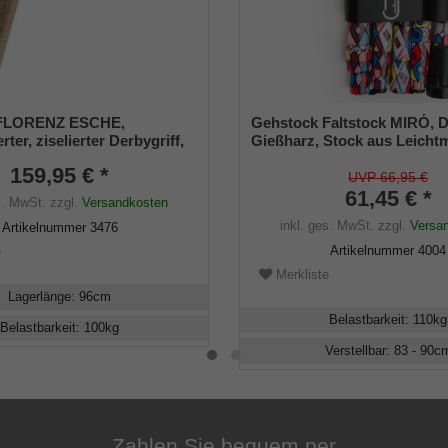
 FLORENZ ESCHE,
Gehstock Faltstock MIRÓ, D
rter, ziselierter Derbygriff,
Gießharz, Stock aus Leichtm
 gewachstem Eschenholz
höhenverstellbar, faltbar, in
159,95 € *
mmt, inklusive passendem
Schlankpuffer, Halteklamme
UVP 66,95 €
er
Tasche.
61,45 € *
s. MwSt.
zzgl.
Versandkosten
inkl. ges. MwSt.
zzgl.
Versa
Artikelnummer
3476
Artikelnummer
4004
e
Merkliste
Lagerlänge
:
96
cm
Belastbarkeit
:
110
kg
Belastbarkeit
:
100
kg
Verstellbar
:
83 - 90
c
Zahlen Sie bequem per