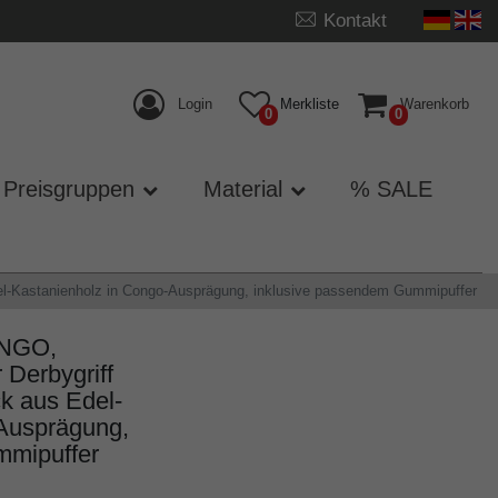
Kontakt
Login
Merkliste
Warenkorb
0
0
Preisgruppen
Material
% SALE
del-Kastanienholz in Congo-Ausprägung, inklusive passendem Gummipuffer
NGO,
r Derbygriff
ck aus Edel-
Ausprägung,
mmipuffer