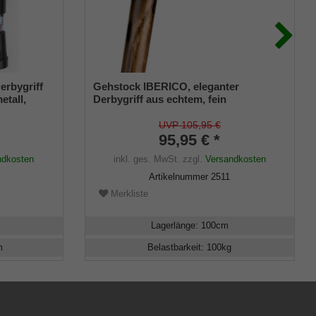
erbygriff
Gehstock IBERICO, eleganter
etall,
Derbygriff aus echtem, fein
klusiv
gemasertem Eichenholz, aufgesetzt
r und
mit Messing-Schmuckring auf einen
UVP 105,95 €
Stock aus edlem, geschältem
95,95 € *
Perlcongo-Kastanienholz, inklusive
ndkosten
inkl. ges. MwSt.
zzgl.
Versandkosten
Gummipuffer.
Artikelnummer
2511
Merkliste
Lagerlänge
:
100
cm
m
Belastbarkeit
:
100
kg