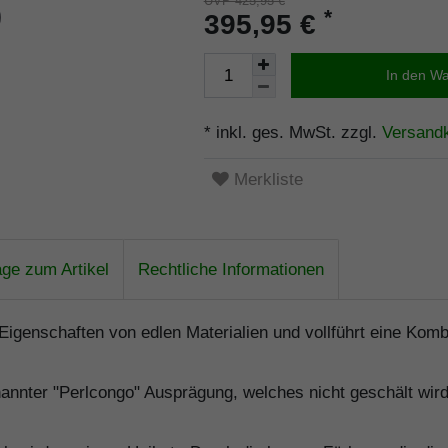
UVP 425,95 €
*
395,95 €
In den W
* inkl. ges. MwSt. zzgl.
Versand
Merkliste
age zum Artikel
Rechtliche Informationen
enschaften von edlen Materialien und vollführt eine Komb
nnter "Perlcongo" Ausprägung, welches nicht geschält wird