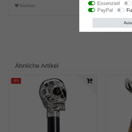
Essenziell
Merkliste
Merklist
PayPal
Fu
Ausw
Ähnliche Artikel
-8%