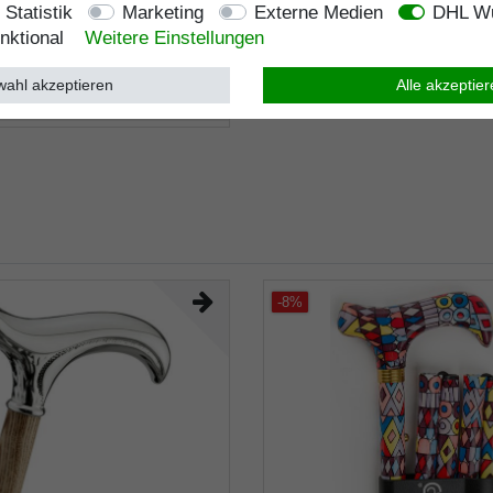
Statistik
Marketing
Externe Medien
DHL Wu
e
nktional
Weitere Einstellungen
Lagerlänge
:
100
cm
ahl akzeptieren
Alle akzeptie
Belastbarkeit
:
100
kg
-8%