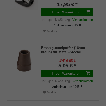
17,95 € *
In den Warenkorb
inkl. ges. MwSt.
zzgl.
Versandkosten
Artikelnummer
4008
Merkliste
Ersatzgummipuffer (16mm
braun) für Metall-Stöcke
SCHLANK (Innendurchmesser
ca. 16mm) mit Metalleinlage
UVP 6,95 €
(VE 1 Stück)
5,95 € *
In den Warenkorb
inkl. ges. MwSt.
zzgl.
Versandkosten
Artikelnummer
1945-B
Merkliste