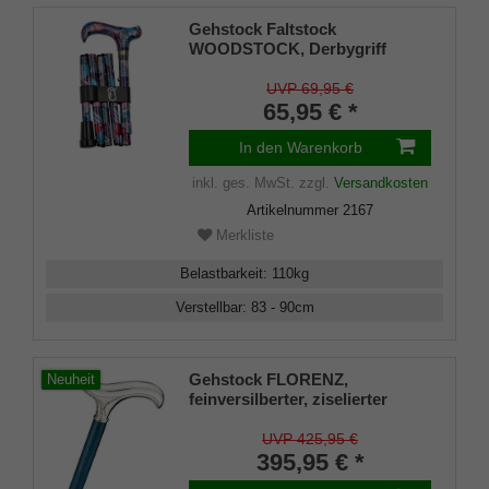
Gehstock Faltstock
WOODSTOCK, Derbygriff
stabiles Gießharz, Stock
Leichtmetall, höhenverstellbar,
UVP 69,95 €
faltbar, inkl. Gummipuffer,
65,95 € *
Halteklammer, Tasche.
In den Warenkorb
inkl. ges. MwSt.
zzgl.
Versandkosten
Artikelnummer
2167
Merkliste
Belastbarkeit
:
110
kg
Verstellbar
:
83 - 90
cm
Gehstock FLORENZ,
Neuheit
feinversilberter, ziselierter
Derbygriff aufgesetzt auf einen
Stock aus edlem, navyblue
UVP 425,95 €
gebeiztem Eschenholz,
395,95 € *
inklusive passendem