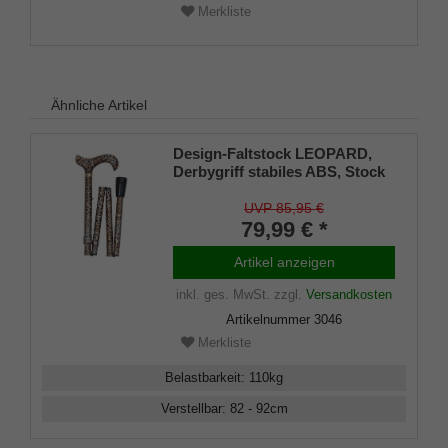
Merkliste
Ähnliche Artikel
Design-Faltstock LEOPARD,
Derbygriff stabiles ABS, Stock
Leichtmetall mit tollem
Wildkatzen-Muster,
UVP 85,95 €
höhenverstellbar, faltbar,
79,99 € *
Gummipuffer.
Artikel anzeigen
inkl. ges. MwSt.
zzgl.
Versandkosten
Artikelnummer
3046
Merkliste
Belastbarkeit
:
110
kg
Verstellbar
:
82 - 92
cm