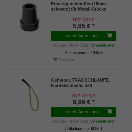
Ersatzgummipuffer (16mm
schwarz) für Metall-Stöcke
SCHLANK (Innendurchmesser
ca. 16mm) mit Metalleinlage
UVP 6,95 €
(VE 1 Stück)
5,95 € *
In den Warenkorb
inkl. ges. MwSt.
zzgl.
Versandkosten
Artikelnummer
1945-S
Merkliste
Gehstock TRAGSCHLAUFE,
Kordelschlaufe, hell
UVP 12,95 €
9,99 € *
In den Warenkorb
inkl. ges. MwSt.
zzgl.
Versandkosten
Artikelnummer
9085-1