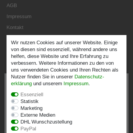
AGB
Impressum
Kontakt
Wir nutzen Cookies auf unserer Website. Einige
Folgen Sie uns:
von diesen sind essenziell, während andere uns
helfen, diese Website und Ihre Erfahrung zu
verbessern. Weitere Informationen zu den von
uns verwendeten Cookies und Ihren Rechten als
Nutzer finden Sie in unserer
Daten­schutz­
erklärung
und unserem
Impressum
.
Essenziell
SEHR GUT
4.82 / 5
Statistik
Marketing
aus 196 Bewertungen
Externe Medien
bei: shopvote.de, Amazon
DHL Wunschzustellung
Bewertungsprofil bei SHOPVOTE.DE ansehen
PayPal