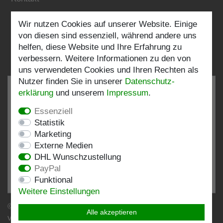
Wir nutzen Cookies auf unserer Website. Einige
Folgen Sie uns:
von diesen sind essenziell, während andere uns
helfen, diese Website und Ihre Erfahrung zu
verbessern. Weitere Informationen zu den von
uns verwendeten Cookies und Ihren Rechten als
Nutzer finden Sie in unserer
Daten­schutz­
erklärung
und unserem
Impressum
.
Essenziell
SEHR GUT
4.82 / 5
Statistik
Marketing
aus 198 Bewertungen
Externe Medien
bei: shopvote.de, Amazon
DHL Wunschzustellung
Bewertungsprofil bei SHOPVOTE.DE ansehen
PayPal
Funktional
Informationen zur Echtheit von Kundenbewertungen
Weitere Einstellungen
© Copyright 2026 | Stockshop.de GmbH. Alle Rechte
Alle akzeptieren
vorbehalten.