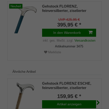
Gehstock FLORENZ,
Neuheit
feinversilberter, ziselierter
Derbygriff aufgesetzt auf einen
Stock aus edlem, navyblue
UVP 425,95 €
gebeiztem Eschenholz,
395,95 € *
inklusive passendem
Schlankpuffer.
In den Warenkorb
inkl. ges. MwSt.
zzgl.
Versandkosten
Artikelnummer
3475
Merkliste
Ähnliche Artikel
Gehstock FLORENZ ESCHE,
feinversilberter, ziselierter
Derbygriff, Stock aus
159,95 € *
gewachstem Eschenholz zart
geflammt, inklusive passendem
Artikel anzeigen
Gummipuffer