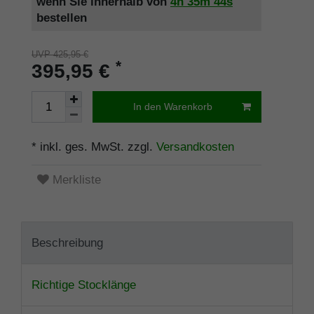
wenn Sie innerhalb von
4h
35m
44s
bestellen
UVP 425,95 €
*
395,95 €
In den Warenkorb
* inkl. ges. MwSt. zzgl.
Versandkosten
Merkliste
Beschreibung
Richtige Stocklänge