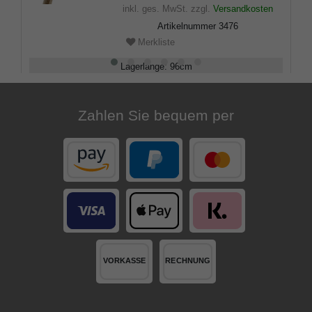
inkl. ges. MwSt.
zzgl.
Versandkosten
Artikelnummer
3476
Merkliste
Lagerlänge
:
96
cm
Belastbarkeit
:
100
kg
Zahlen Sie bequem per