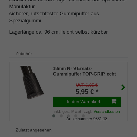
Manufaktur
sicherer, rutschfester Gummipuffer aus
Spezialgummi
Lagerlänge ca. 96 cm, leicht selbst kürzbar
Zubehör
18mm Nr 9 Ersatz-
Gummipuffer TOP-GRIP, echt
Kautschuk, schwarz, (VE 1
Stück)
UVP 6,95 €
5,95 € *
In den Warenkorb
inkl. ges. MwSt.
zzgl.
Versandkosten
Artikelnummer
9631-18
Merkliste
Zuletzt angesehen