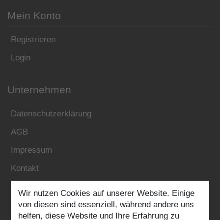
Mein Konto
Registrieren
Login
Unternehmen
Datenschutzerklärung
AGB
Impressum
Kontakt
Wir nutzen Cookies auf unserer Website. Einige
Folgen Sie uns:
von diesen sind essenziell, während andere uns
helfen, diese Website und Ihre Erfahrung zu