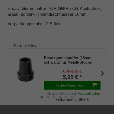
Ersatz-Gummipuffer TOP-GRIP, echt Kautschuk,
braun, schlank, Innendurchmesser 16mm
Verpackungseinheit 2 Stück
Ähnliche Artikel
Ersatzgummipuffer (16mm
schwarz) für Metall-Stöcke
SCHLANK (Innendurchmesser
ca. 16mm) mit Metalleinlage
UVP 6,95 €
(VE 1 Stück)
5,95 € *
In den Warenkorb
inkl. ges. MwSt.
zzgl.
Versandkosten
Artikelnummer
1945-S
Merkliste