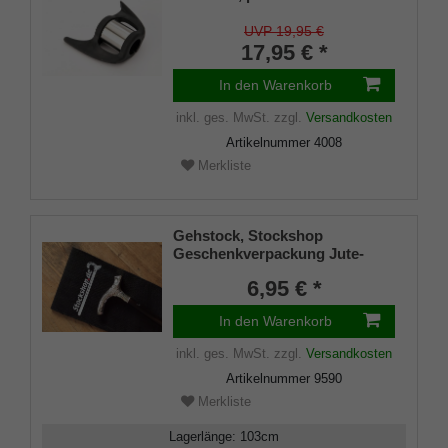
Stockhalter, universelle Größe
(18 - 22mm), Weichgummi
UVP 19,95 €
17,95 € *
In den Warenkorb
inkl. ges. MwSt.
zzgl.
Versandkosten
Artikelnummer
4008
Merkliste
Gehstock, Stockshop
Geschenkverpackung Jute-
Tasche schwarz mit
6,95 € *
Klettverschluss
In den Warenkorb
inkl. ges. MwSt.
zzgl.
Versandkosten
Artikelnummer
9590
Merkliste
Lagerlänge
:
103
cm