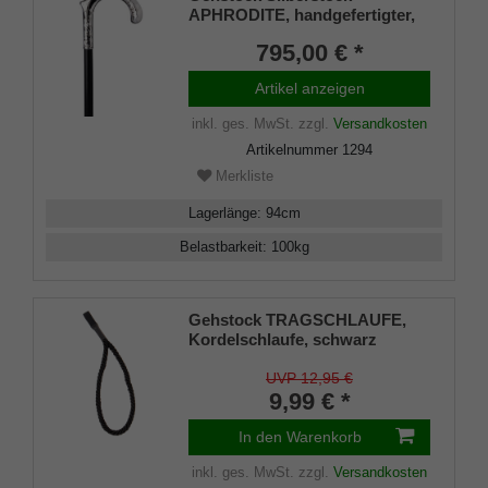
APHRODITE, handgefertigter,
fein ziselierter Rundhakengriff
795,00 € *
aus echtem 925/1000
Sterlingsilber, aufgesetzt auf
Artikel anzeigen
einen Stock aus edlem
Makassar Ebenholz, inklusiv
inkl. ges. MwSt.
zzgl.
Versandkosten
Schlankpuffer.
Artikelnummer
1294
Merkliste
Lagerlänge
:
94
cm
Belastbarkeit
:
100
kg
Gehstock TRAGSCHLAUFE,
Kordelschlaufe, schwarz
UVP 12,95 €
9,99 € *
In den Warenkorb
inkl. ges. MwSt.
zzgl.
Versandkosten