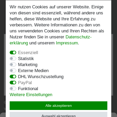
Wir nutzen Cookies auf unserer Website. Einige
Folgen Sie uns:
von diesen sind essenziell, während andere uns
helfen, diese Website und Ihre Erfahrung zu
verbessern. Weitere Informationen zu den von
uns verwendeten Cookies und Ihren Rechten als
Nutzer finden Sie in unserer
Daten­schutz­
erklärung
und unserem
Impressum
.
Essenziell
SEHR GUT
4.82 / 5
Statistik
Marketing
aus 197 Bewertungen
Externe Medien
bei: shopvote.de, Amazon
DHL Wunschzustellung
Bewertungsprofil bei SHOPVOTE.DE ansehen
PayPal
Funktional
Informationen zur Echtheit von Kundenbewertungen
Weitere Einstellungen
© Copyright 2026 | Stockshop.de GmbH. Alle Rechte
Alle akzeptieren
vorbehalten.
Auswahl akzeptieren