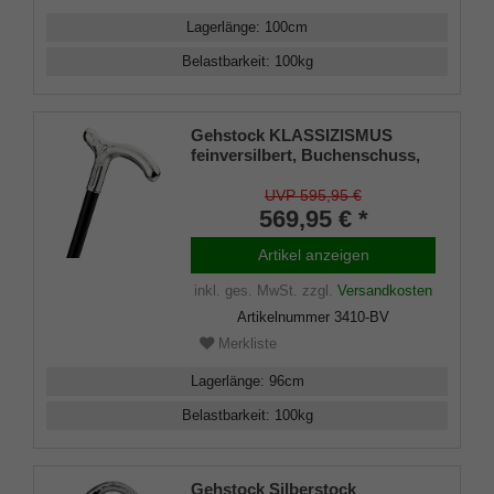
Lagerlänge
:
100
cm
Belastbarkeit
:
100
kg
Gehstock KLASSIZISMUS
feinversilbert, Buchenschuss,
inklusive elegantem
Gummipuffer.
UVP 595,95 €
569,95 € *
Artikel anzeigen
inkl. ges. MwSt.
zzgl.
Versandkosten
Artikelnummer
3410-BV
Merkliste
Lagerlänge
:
96
cm
Belastbarkeit
:
100
kg
Gehstock Silberstock