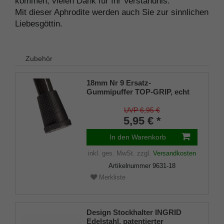
kommen, vielen Dank für Ihr Verständnis.
Mit dieser Aphrodite werden auch Sie zur sinnlichen
Liebesgöttin.
Zubehör
18mm Nr 9 Ersatz-
Gummipuffer TOP-GRIP, echt
Kautschuk, schwarz, (VE 1
Stück)
UVP 6,95 €
5,95 € *
In den Warenkorb
inkl. ges. MwSt.
zzgl.
Versandkosten
Artikelnummer
9631-18
Merkliste
Design Stockhalter INGRID
Edelstahl, patentierter