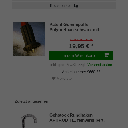
Belastbarkeit
:
kg
Patent Gummipuffer
Polyurethan schwarz mit
ausklappbarem Spike für
Gehstöcke aus Holz und Metall,
UVP 25,95 €
flexibler Schaft für
19,95 € *
Durchmesser von ca. 17-22 mm
In den Warenkorb
inkl. ges. MwSt.
zzgl.
Versandkosten
Artikelnummer
9660-22
Merkliste
Zuletzt angesehen
Gehstock Rundhaken
APHRODITE, feinversilbert,
Buchenschuss