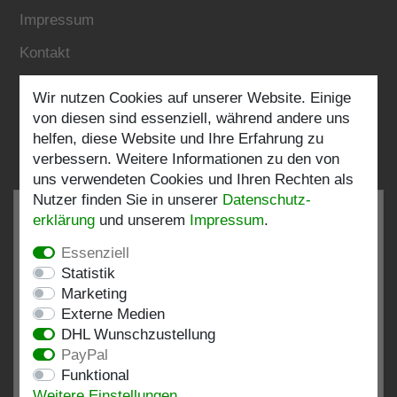
Impressum
Kontakt
Wir nutzen Cookies auf unserer Website. Einige
Folgen Sie uns:
von diesen sind essenziell, während andere uns
helfen, diese Website und Ihre Erfahrung zu
verbessern. Weitere Informationen zu den von
uns verwendeten Cookies und Ihren Rechten als
Nutzer finden Sie in unserer
Daten­schutz­
erklärung
und unserem
Impressum
.
Essenziell
SEHR GUT
4.82 / 5
Statistik
Marketing
aus 197 Bewertungen
Externe Medien
bei: shopvote.de, Amazon
DHL Wunschzustellung
Bewertungsprofil bei SHOPVOTE.DE ansehen
PayPal
Funktional
Informationen zur Echtheit von Kundenbewertungen
Weitere Einstellungen