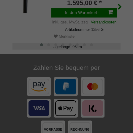
aus edlem Makassar-Ebenholz,
1.595,00 € *
Gummipuffer.
In den Warenkorb
inkl. ges. MwSt.
zzgl.
Versandkosten
Artikelnummer
1356-G
Merkliste
Lagerlänge
:
96
cm
Belastbarkeit
:
100
kg
Zahlen Sie bequem per