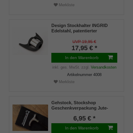
Merkliste
Design Stockhalter INGRID
Edelstahl, patentierter
Stockhalter, universelle Größe
(18 - 22mm), Weichgummi
UVP 19,95 €
17,95 € *
In den Warenkorb
inkl. ges. MwSt.
zzgl.
Versandkosten
Artikelnummer
4008
Merkliste
Gehstock, Stockshop
Geschenkverpackung Jute-
Tasche schwarz mit
6,95 € *
Klettverschluss
In den Warenkorb