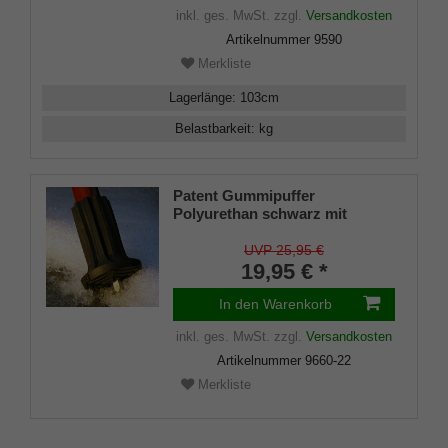
inkl. ges. MwSt.
zzgl.
Versandkosten
Artikelnummer
9590
Merkliste
Lagerlänge
:
103
cm
Belastbarkeit
:
kg
Patent Gummipuffer
Polyurethan schwarz mit
ausklappbarem Spike für
Gehstöcke aus Holz und Metall,
UVP 25,95 €
flexibler Schaft für
19,95 € *
Durchmesser von ca. 17-22 mm
In den Warenkorb
inkl. ges. MwSt.
zzgl.
Versandkosten
Artikelnummer
9660-22
Merkliste