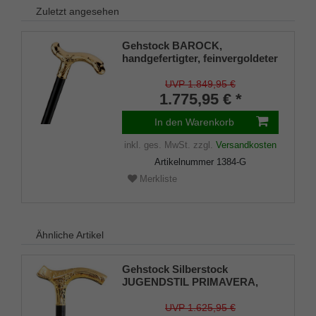
Zuletzt angesehen
Gehstock BAROCK,
handgefertigter, feinvergoldeter
Derbygriff, zart ziseliert, Stock
aus edlem Makassar-Ebenholz
UVP 1.849,95 €
98 cm, inkl. Gummipuffer.
1.775,95 € *
In den Warenkorb
inkl. ges. MwSt.
zzgl.
Versandkosten
Artikelnummer
1384-G
Merkliste
Ähnliche Artikel
Gehstock Silberstock
JUGENDSTIL PRIMAVERA,
feinvergoldeter Fritzgriff mit
schönen Ziselierungen, Stock
UVP 1.625,95 €