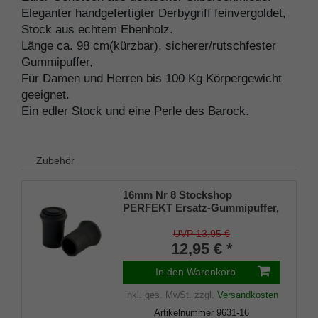
Eleganter handgefertigter Derbygriff feinvergoldet,
Stock aus echtem Ebenholz.
Länge ca. 98 cm(kürzbar), sicherer/rutschfester
Gummipuffer,
Für Damen und Herren bis 100 Kg Körpergewicht
geeignet.
Ein edler Stock und eine Perle des Barock.
Zubehör
16mm Nr 8 Stockshop
PERFEKT Ersatz-Gummipuffer,
echt Kautschuk, schwarz,
elegant, mit Metalleinlage (VE 2
UVP 13,95 €
Stück)
12,95 € *
In den Warenkorb
inkl. ges. MwSt.
zzgl.
Versandkosten
Artikelnummer
9631-16