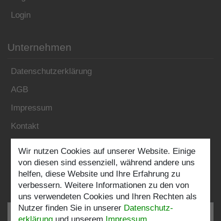
Login
Unternehmen
Datenschutzerklärung
AGB
Impressum
Kontakt
Wir nutzen Cookies auf unserer Website. Einige
Folgen Sie uns:
von diesen sind essenziell, während andere uns
helfen, diese Website und Ihre Erfahrung zu
verbessern. Weitere Informationen zu den von
uns verwendeten Cookies und Ihren Rechten als
Nutzer finden Sie in unserer
Daten­schutz­
erklärung
und unserem
Impressum
.