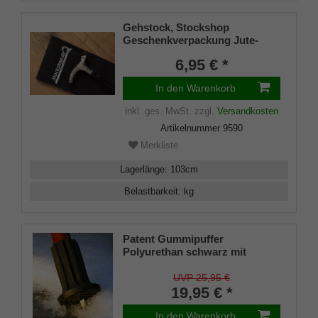
Gehstock, Stockshop
Geschenkverpackung Jute-
Tasche schwarz mit
6,95 € *
Klettverschluss
In den Warenkorb
inkl. ges. MwSt.
zzgl.
Versandkosten
Artikelnummer
9590
Merkliste
Lagerlänge
:
103
cm
Belastbarkeit
:
kg
Patent Gummipuffer
Polyurethan schwarz mit
ausklappbarem Spike für
Gehstöcke aus Holz und Metall,
UVP 25,95 €
flexibler Schaft für
19,95 € *
Durchmesser von ca. 17-22 mm
In den Warenkorb