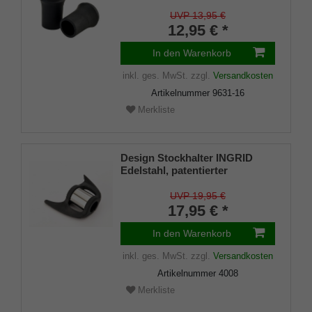
echt Kautschuk, schwarz,
elegant, mit Metalleinlage (VE 2
UVP 13,95 €
Stück)
12,95 € *
In den Warenkorb
inkl. ges. MwSt.
zzgl.
Versandkosten
Artikelnummer
9631-16
Merkliste
Design Stockhalter INGRID
Edelstahl, patentierter
Stockhalter, universelle Größe
(18 - 22mm), Weichgummi
UVP 19,95 €
17,95 € *
In den Warenkorb
inkl. ges. MwSt.
zzgl.
Versandkosten
Artikelnummer
4008
Merkliste