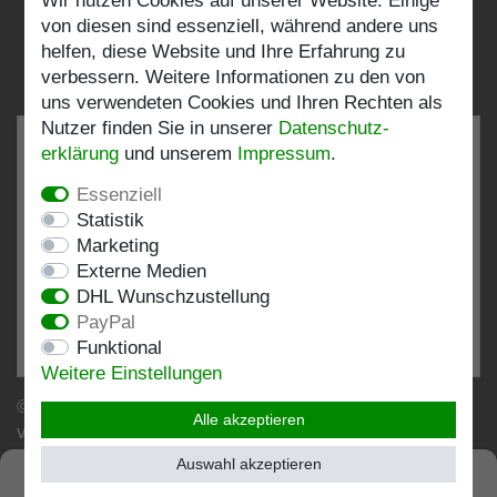
Wir nutzen Cookies auf unserer Website. Einige
Folgen Sie uns:
von diesen sind essenziell, während andere uns
helfen, diese Website und Ihre Erfahrung zu
verbessern. Weitere Informationen zu den von
uns verwendeten Cookies und Ihren Rechten als
Nutzer finden Sie in unserer
Daten­schutz­
erklärung
und unserem
Impressum
.
Essenziell
SEHR GUT
4.82 / 5
Statistik
Marketing
aus 196 Bewertungen
Externe Medien
bei: shopvote.de, Amazon
DHL Wunschzustellung
Bewertungsprofil bei SHOPVOTE.DE ansehen
PayPal
Funktional
Informationen zur Echtheit von Kundenbewertungen
Weitere Einstellungen
© Copyright 2026 | Stockshop.de GmbH. Alle Rechte
Alle akzeptieren
vorbehalten.
Auswahl akzeptieren
SEHR GUT