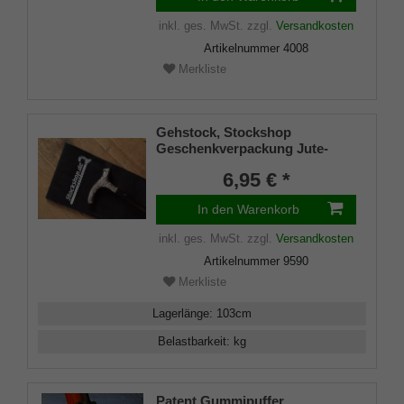
inkl. ges. MwSt.
zzgl.
Versandkosten
Artikelnummer
4008
Merkliste
Gehstock, Stockshop
Geschenkverpackung Jute-
Tasche schwarz mit
6,95 € *
Klettverschluss
In den Warenkorb
inkl. ges. MwSt.
zzgl.
Versandkosten
Artikelnummer
9590
Merkliste
Lagerlänge
:
103
cm
Belastbarkeit
:
kg
Patent Gummipuffer