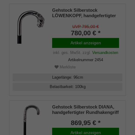
Gehstock Silberstock
LÖWENKOPF, handgefertigter
Rundhakengriff aus echtem
925/1000 Sterling Silber mit
UVP 795,00 €
detailgetreuer Nachbildung
780,00 € *
eines Löwenkopfes mit Ball im
Maul, aufgesetzt auf einen
Artikel anzeigen
Stock aus edlem Makassar
inkl. ges. MwSt.
zzgl.
Versandkosten
Ebenholz, inklusiv Schlank
Artikelnummer
2454
Merkliste
Lagerlänge
:
96
cm
Belastbarkeit
:
100
kg
Gehstock Silberstock DIANA,
handgefertigter Rundhakengriff
aus 925/1000 Sterling Silber mit
869,95 € *
schlichten aber eleganten
Ziselierungen, aufgesetzt auf
Artikel anzeigen
einen Stock aus edlem