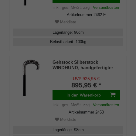
Makassar Ebenholz, inklusiv
inkl. ges. MwSt.
zzgl.
Versandkosten
Schlankpuffer.
Artikelnummer
2462-E
Merkliste
Lagerlänge
:
96
cm
Belastbarkeit
:
100
kg
Gehstock Silberstock
WINDHUND, handgefertigter
Rundhakengriff aus echtem
925/1000 Sterling Silber mit
UVP 925,95 €
aufwendiger Nachbildung eines
895,95 € *
liegenden Wundhundes,
aufgesetzt auf einen Stock aus
In den Warenkorb
edlem Makassar Ebenholz,
inkl. ges. MwSt.
zzgl.
Versandkosten
inklusiv Schlankpuffer.
Artikelnummer
2453
Merkliste
Lagerlänge
:
98
cm