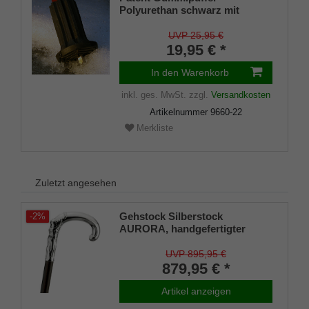
Polyurethan schwarz mit
ausklappbarem Spike für
Gehstöcke aus Holz und Metall,
UVP 25,95 €
flexibler Schaft für
19,95 € *
Durchmesser von ca. 17-22 mm
In den Warenkorb
inkl. ges. MwSt.
zzgl.
Versandkosten
Artikelnummer
9660-22
Merkliste
Zuletzt angesehen
Gehstock Silberstock
-2%
AURORA, handgefertigter
Rundhakengriff aus echtem
925/1000 Sterling Silber mit fein
UVP 895,95 €
herausgearbeiteter Abbildung
879,95 € *
der Aurora,, aufgesetzt auf
einen Stock aus edlem
Artikel anzeigen
Makassar Ebenholz, inklusive