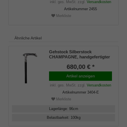
inkl. ges. MwSt.
zzgl.
Versandkosten
elegantem Gummipuffer.
Artikelnummer
2455
Merkliste
Ähnliche Artikel
Gehstock Silberstock
CHAMPAGNE, handgefertigter
Derbygriff aus echtem 925/1000
680,00 € *
Sterling Silber mit aufwändigen
tropfenähnlichen
Artikel anzeigen
Ziselierungen, aufgesetzt auf
einen Stock aus edlem
inkl. ges. MwSt.
zzgl.
Versandkosten
Makassar Ebenholz, inklusiv
Artikelnummer
3404-E
Schlankpuffer.
Merkliste
Lagerlänge
:
96
cm
Belastbarkeit
:
100
kg