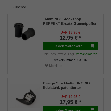
Zubehör
16mm Nr 8 Stockshop
PERFEKT Ersatz-Gummipuffer,
echt Kautschuk, schwarz,
elegant, mit Metalleinlage (VE 2
UVP 13,95 €
Stück)
12,95 € *
In den Warenkorb
inkl. ges. MwSt.
zzgl.
Versandkosten
Artikelnummer
9631-16
Merkliste
Design Stockhalter INGRID
Edelstahl, patentierter
Stockhalter, universelle Größe
(18 - 22mm), Weichgummi
UVP 19,95 €
17,95 € *
In den Warenkorb