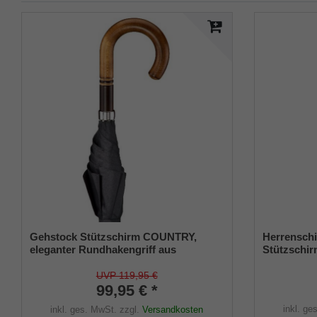
Gehstock Stützschirm COUNTRY,
Herrensc
eleganter Rundhakengriff aus
Stützschi
Ahornholz, bicolor gebeizt und
seidenmatt lackiert, vernickeltes Stabil-
UVP 119,95 €
Gestell mit 8 Doppelstreben aus ABS,
99,95 € *
hochwertiger schwarzer Stoff, inklusiv
inkl. ge
inkl. ges. MwSt.
zzgl.
Versandkosten
Stoffhülle