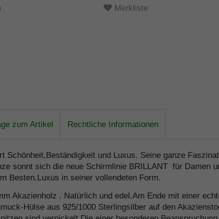
Merkliste
age zum Artikel
Rechtliche Informationen
rt Schönheit,Beständigkeit und Luxus. Seine ganze Faszinatio
ze sonnt sich die neue Schirmlinie BRILLANT für Damen und
vom Besten.Luxus in seiner vollendeten Form.
Akazienholz . Natürlich und edel.Am Ende mit einer echte
muck-Hülse aus 925/1000 Sterlingsilber auf den Akazienstock
pitzen sind vernickelt.Die einer besonderen Beanspruchung 