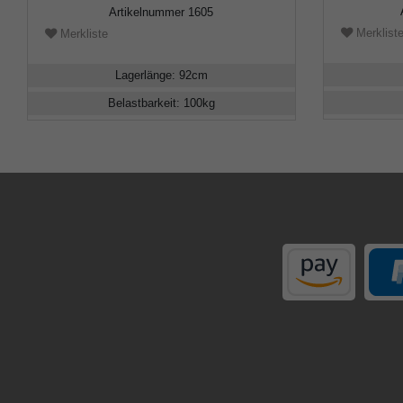
Artikelnummer
1605
Merklist
Merkliste
Lagerlänge
:
92
cm
Belastbarkeit
:
100
kg