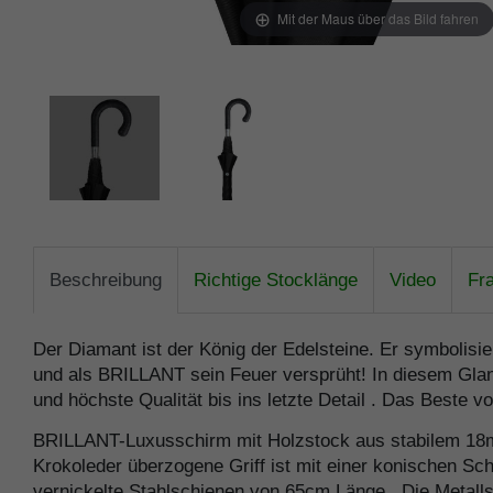
Mit der Maus über das Bild fahren
Beschreibung
Richtige Stocklänge
Video
Fr
Der Diamant ist der König der Edelsteine. Er symbolisie
und als BRILLANT sein Feuer versprüht! In diesem Glan
und höchste Qualität bis ins letzte Detail . Das Beste 
BRILLANT-Luxusschirm mit Holzstock aus stabilem 18mm 
Krokoleder überzogene Griff ist mit einer konischen Sch
vernickelte Stahlschienen von 65cm Länge . Die Metalls