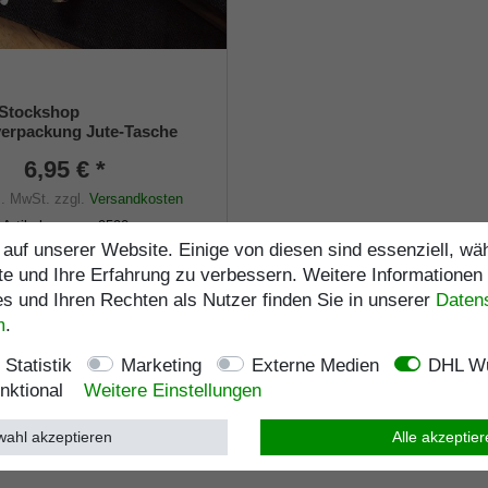
 Stockshop
erpackung Jute-Tasche
t Klettverschluss
6,95 € *
s. MwSt.
zzgl.
Versandkosten
Artikelnummer
9590
auf unserer Website. Einige von diesen sind essenziell, w
e
te und Ihre Erfahrung zu verbessern. Weitere Informationen
 und Ihren Rechten als Nutzer finden Sie in unserer
Daten­
Lagerlänge
:
103
cm
m
.
Belastbarkeit
:
kg
Statistik
Marketing
Externe Medien
DHL Wu
nktional
Weitere Einstellungen
ahl akzeptieren
Alle akzeptie