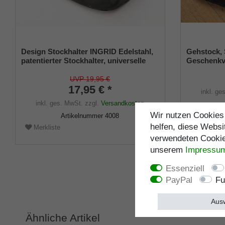
Design Stockhalter INGRID Edelstahl,
Gehstock,
patentierter Stockhalter, universelle
Geschenkv
Größe (18 - 22mm), Weichgummi
schwarz mi
UVP 19,95 €
17,95 € *
inkl. ge
inkl. ges. MwSt.
zzgl.
Versandkosten
Wir nutzen Cookies 
Artikelnummer
4008
Merklist
helfen, diese Websi
Merkliste
verwendeten Cookies
unserem
Impressu
Essenziell
PayPal
Fu
Ausw
Ähnliche Artikel