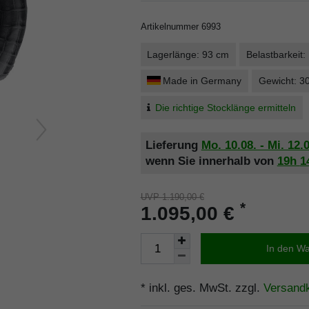
Artikelnummer
6993
Lagerlänge: 93 cm
Belastbarkeit:
Made in Germany
Gewicht: 3
Die richtige Stocklänge ermitteln
Lieferung
Mo. 10.08. - Mi. 12.
wenn Sie innerhalb von
19h
1
UVP 1.190,00 €
*
1.095,00 €
In den W
* inkl. ges. MwSt. zzgl.
Versand