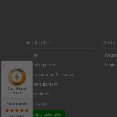
Einkaufen
Mein
Hilfe
Regist
Zahlungsarten
Login
Versandarten & -kosten
Widerrufsrecht
Durch IT-Recht
Kanzlei
Warenkorb
Zur Kasse
Kundenmeinung:
Vertrag widerrufen