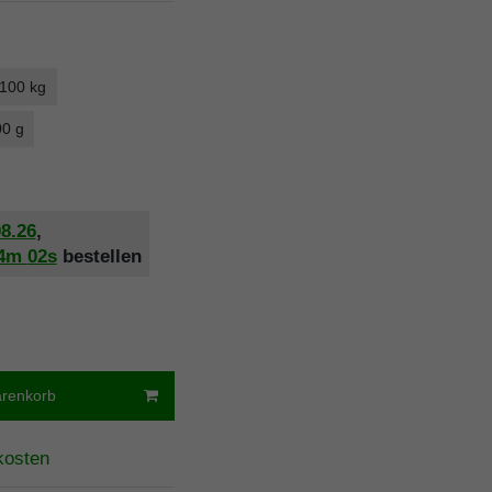
 100 kg
00 g
08.26
,
4m
01s
bestellen
arenkorb
kosten