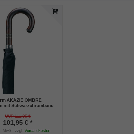
hirm AKAZIE OMBRE
rm mit Schwarzchromband
UVP 111,95 €
101,95 € *
s. MwSt.
zzgl.
Versandkosten