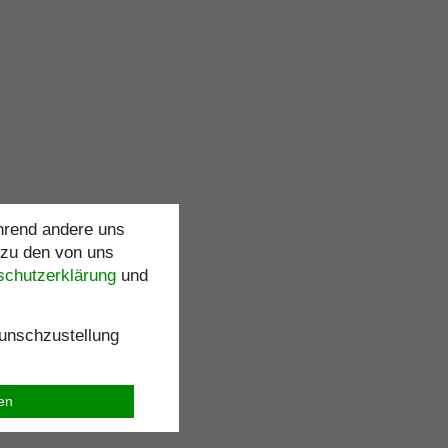
ährend andere uns
 zu den von uns
schutz­erklärung
und
nschzustellung
ren