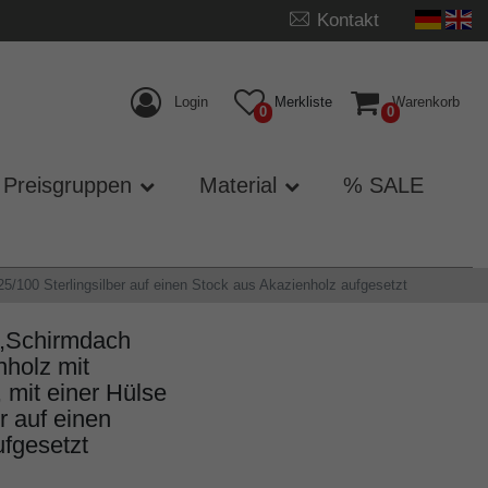
Kontakt
Login
Merkliste
Warenkorb
0
0
Preisgruppen
Material
% SALE
00 Sterlingsilber auf einen Stock aus Akazienholz aufgesetzt
,Schirmdach
nholz mit
it einer Hülse
r auf einen
fgesetzt