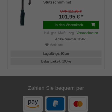
Stützschirm mit
Schwarzchromband
UVP 111,95 €
101,95 € *
In den Warenkorb
inkl. ges. MwSt.
zzgl.
Versandkosten
Artikelnummer
1190-1
Merkliste
Lagerlänge
:
92
cm
Belastbarkeit
:
100
kg
Zahlen Sie bequem per