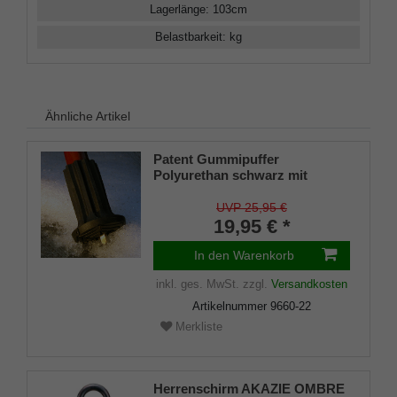
Lagerlänge
:
103
cm
Belastbarkeit
:
kg
Ähnliche Artikel
Patent Gummipuffer
Polyurethan schwarz mit
ausklappbarem Spike für
Gehstöcke aus Holz und Metall,
UVP 25,95 €
flexibler Schaft für
19,95 € *
Durchmesser von ca. 17-22 mm
In den Warenkorb
inkl. ges. MwSt.
zzgl.
Versandkosten
Artikelnummer
9660-22
Merkliste
Herrenschirm AKAZIE OMBRE