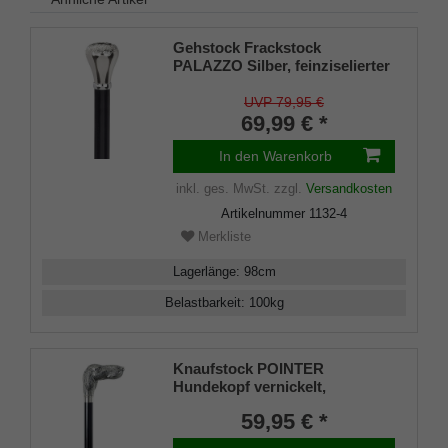
Gehstock Frackstock
PALAZZO Silber, feinziselierter
Knaufgriff aus Gießharz
glanzverchromt, Stock aus
UVP 79,95 €
Buchenholz schwarz lackiert,
69,99 € *
Gummipuffer.
In den Warenkorb
inkl. ges. MwSt.
zzgl.
Versandkosten
Artikelnummer
1132-4
Merkliste
Lagerlänge
:
98
cm
Belastbarkeit
:
100
kg
Knaufstock POINTER
Hundekopf vernickelt,
schwarzer Buchenschuß
59,95 € *