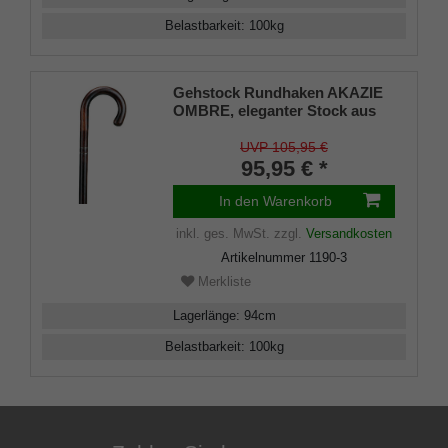
Belastbarkeit
:
100
kg
Gehstock Rundhaken AKAZIE
OMBRE, eleganter Stock aus
ausgesuchtem Akazienholz in
einem Stück gebogen,
UVP 105,95 €
geflammt und seidenmatt
95,95 € *
klarlackiert, zwei
schwarzverchromte
In den Warenkorb
Schmuckbänder, inklusiv
inkl. ges. MwSt.
zzgl.
Versandkosten
Schlankpuffer.
Artikelnummer
1190-3
Merkliste
Lagerlänge
:
94
cm
Belastbarkeit
:
100
kg