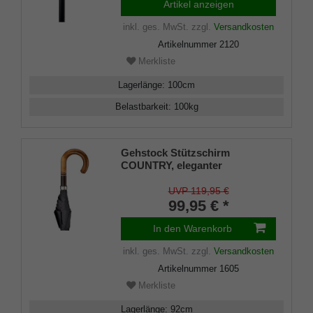
Artikel anzeigen
inkl. ges. MwSt.
zzgl.
Versandkosten
Artikelnummer
2120
Merkliste
Lagerlänge
:
100
cm
Belastbarkeit
:
100
kg
Gehstock Stützschirm
COUNTRY, eleganter
Rundhakengriff aus Ahornholz,
bicolor gebeizt und seidenmatt
UVP 119,95 €
lackiert, vernickeltes Stabil-
99,95 € *
Gestell mit 8 Doppelstreben
aus ABS, hochwertiger
In den Warenkorb
schwarzer Stoff, inklusiv
inkl. ges. MwSt.
zzgl.
Versandkosten
Stoffhülle
Artikelnummer
1605
Merkliste
Lagerlänge
:
92
cm