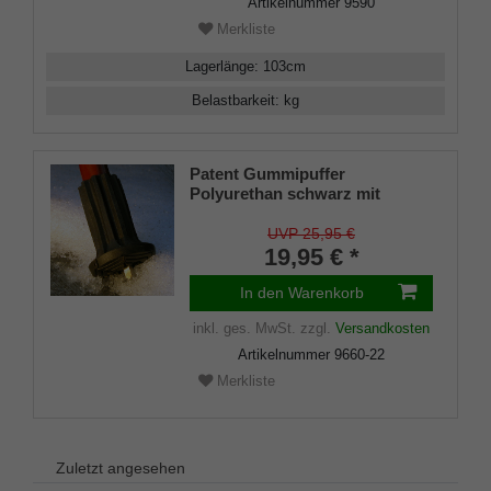
Artikelnummer
9590
Merkliste
Lagerlänge
:
103
cm
Belastbarkeit
:
kg
Patent Gummipuffer
Polyurethan schwarz mit
ausklappbarem Spike für
Gehstöcke aus Holz und Metall,
UVP 25,95 €
flexibler Schaft für
19,95 € *
Durchmesser von ca. 17-22 mm
In den Warenkorb
inkl. ges. MwSt.
zzgl.
Versandkosten
Artikelnummer
9660-22
Merkliste
Zuletzt angesehen