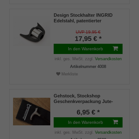
Design Stockhalter INGRID
Edelstahl, patentierter
Stockhalter, universelle Größe
(18 - 22mm), Weichgummi
UVP 19,95 €
17,95 € *
In den Warenkorb
inkl. ges. MwSt.
zzgl.
Versandkosten
Artikelnummer
4008
Merkliste
Gehstock, Stockshop
Geschenkverpackung Jute-
Tasche schwarz mit
6,95 € *
Klettverschluss
In den Warenkorb
inkl. ges. MwSt.
zzgl.
Versandkosten