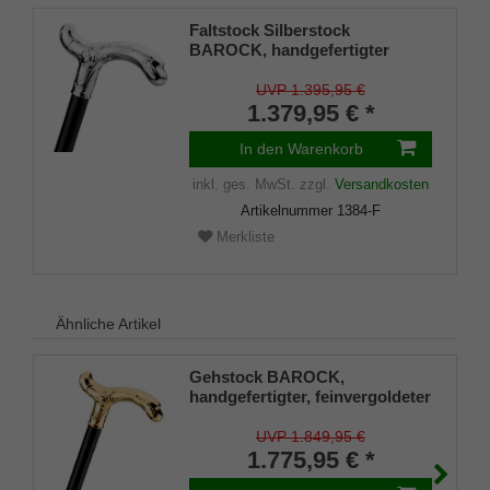
Faltstock Silberstock
BAROCK, handgefertigter
Derbygriff aus 925/1000
Sterlingsilber, fein ziseliert,
UVP 1.395,95 €
Stock aus edlem Ebenholz,
1.379,95 € *
Manufakturarbeit
In den Warenkorb
inkl. ges. MwSt.
zzgl.
Versandkosten
Artikelnummer
1384-F
Merkliste
Ähnliche Artikel
Gehstock BAROCK,
handgefertigter, feinvergoldeter
Derbygriff, zart ziseliert, Stock
aus edlem Makassar-Ebenholz
UVP 1.849,95 €
98 cm, inkl. Gummipuffer.
1.775,95 € *