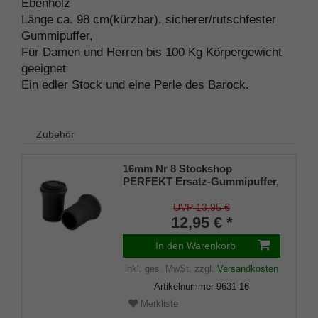
Ebenholz
Länge ca. 98 cm(kürzbar), sicherer/rutschfester
Gummipuffer,
Für Damen und Herren bis 100 Kg Körpergewicht
geeignet
Ein edler Stock und eine Perle des Barock.
Zubehör
16mm Nr 8 Stockshop
PERFEKT Ersatz-Gummipuffer,
echt Kautschuk, schwarz,
elegant, mit Metalleinlage (VE 2
UVP 13,95 €
Stück)
12,95 € *
In den Warenkorb
inkl. ges. MwSt.
zzgl.
Versandkosten
Artikelnummer
9631-16
Merkliste