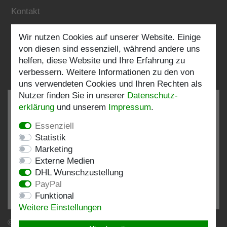
Kontakt
Wir nutzen Cookies auf unserer Website. Einige
Folgen Sie uns:
von diesen sind essenziell, während andere uns
helfen, diese Website und Ihre Erfahrung zu
verbessern. Weitere Informationen zu den von
uns verwendeten Cookies und Ihren Rechten als
Nutzer finden Sie in unserer
Daten­schutz­
erklärung
und unserem
Impressum
.
Essenziell
SEHR GUT
4.82 / 5
Statistik
Marketing
aus 196 Bewertungen
Externe Medien
bei: shopvote.de, Amazon
DHL Wunschzustellung
Bewertungsprofil bei SHOPVOTE.DE ansehen
PayPal
Funktional
Informationen zur Echtheit von Kundenbewertungen
Weitere Einstellungen
© Copyright 2026 | Stockshop.de GmbH. Alle Rechte