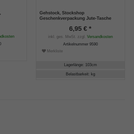
,
Gehstock, Stockshop
Geschenkverpackung Jute-Tasche
schwarz mit Klettverschluss
6,95 € *
ndkosten
inkl. ges. MwSt.
zzgl.
Versandkosten
0
Artikelnummer
9590
Merkliste
Lagerlänge
:
103
cm
Belastbarkeit
:
kg