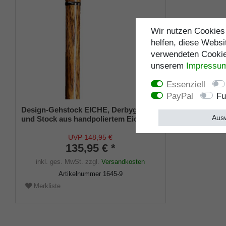
Wir nutzen Cookies 
helfen, diese Websi
verwendeten Cookies
unserem
Impressu
Essenziell
PayPal
Fu
Design-Gehstock EICHE, Derbygriff
Ausw
und Stock aus handpoliertem Eichen-
Holz, Chrom-Ring, Gummipuffer, 94
cm
UVP 148,95 €
135,95 € *
inkl. ges. MwSt.
zzgl.
Versandkosten
Artikelnummer
1645-9
Merkliste