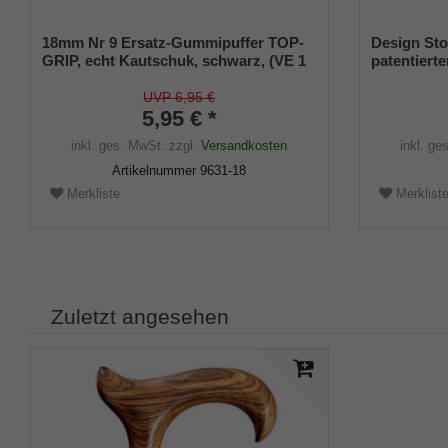
18mm Nr 9 Ersatz-Gummipuffer TOP-
Design Sto
GRIP, echt Kautschuk, schwarz, (VE 1
patentierte
Stück)
Größe (18
UVP 6,95 €
5,95 € *
inkl. ges. MwSt.
zzgl.
Versandkosten
inkl. ge
Artikelnummer
9631-18
Merkliste
Merklist
Zuletzt angesehen