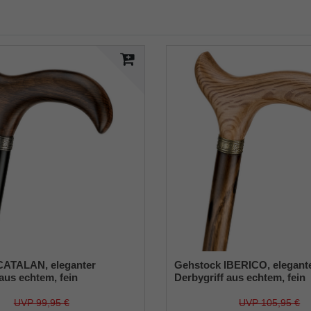
CATALAN, eleganter
Gehstock IBERICO, elegant
aus echtem, fein
Derbygriff aus echtem, fein
m Eichenholz dunkel
gemasertem Eichenholz, auf
ufgesetzt mit Silber-
mit Messing-Schmuckring a
UVP 99,95 €
UVP 105,95 €