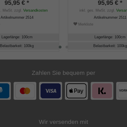
g auf einen Stock aus
95,95 € *
Stock aus edlem, geschälte
95,95 € *
ckiertem Buchenholz,
Perlcongo-Kastanienholz, in
s. MwSt.
zzgl.
Versandkosten
inkl. ges. MwSt.
zzgl.
Versa
legant-Gummipuffer.
Gummipuffer.
Artikelnummer
2514
Artikelnummer
2511
e
Merkliste
Lagerlänge
:
100
cm
Lagerlänge
:
100
cm
Belastbarkeit
:
100
kg
Belastbarkeit
:
100
kg
Zahlen Sie bequem per
Wir versenden mit