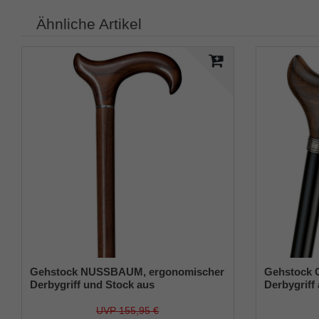
Ähnliche Artikel
Gehstock NUSSBAUM, ergonomischer
Gehstock 
Derbygriff und Stock aus
Derbygriff 
Nussbaumholz handpoliert, inkl.
gemaserte
Chromring und Gummipuffer
geflammt, a
UVP 155,95 €