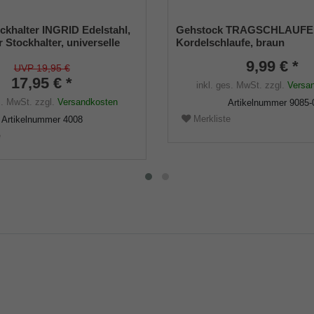
ckhalter INGRID Edelstahl,
Gehstock TRAGSCHLAUFE
r Stockhalter, universelle
Kordelschlaufe, braun
 - 22mm), Weichgummi
9,99 € *
UVP 19,95 €
17,95 € *
inkl. ges. MwSt.
zzgl.
Versa
s. MwSt.
zzgl.
Versandkosten
Artikelnummer
9085-
Merkliste
Artikelnummer
4008
e