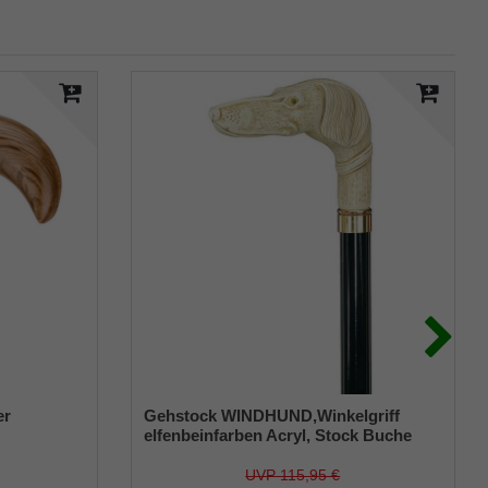
er
Gehstock WINDHUND,Winkelgriff
elfenbeinfarben Acryl, Stock Buche
gesetzt
schwarz hochglanz lackiert
uf einen
UVP 115,95 €