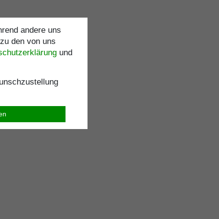
ährend andere uns
 zu den von uns
schutz­erklärung
und
nschzustellung
ren