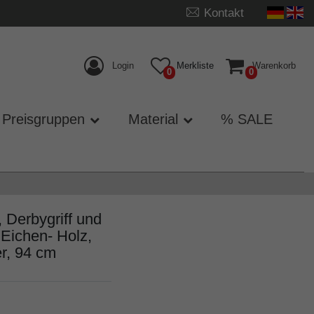
Kontakt
Login
Merkliste
Warenkorb
0
0
Preisgruppen
Material
% SALE
Derbygriff und
Eichen- Holz,
r, 94 cm