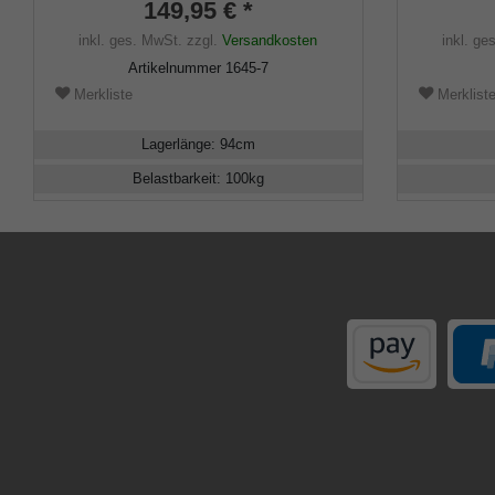
149,95 € *
Schmuckrin
schwarz la
inkl. ges. MwSt.
zzgl.
Versandkosten
inkl. ge
inklusiv E
Artikelnummer
1645-7
Merkliste
Merklist
Lagerlänge
:
94
cm
Belastbarkeit
:
100
kg