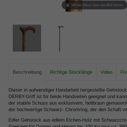
Mit der Maus über das Bild fahren
Beschreibung
Richtige Stocklänge
Video
Fr
Dieser in aufwendiger Handarbeit hergestellte Gehstoc
DERBY-Griff ist für beide Handseiten geeignet und kann
der stabile Schuss aus exklusivem, hellbraun gemasertem
der hochwertige Schwarz- Chromring, der den Schaft ve
Edler Gehstock aus edlem Eichen-Holz mit Schwarzch
Geeignet für Damen und Herren bis 100 Kg (nur ca. 390g