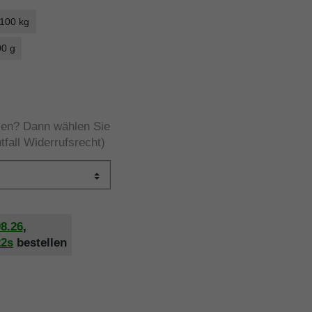
 100 kg
00 g
rzen? Dann wählen Sie
tfall Widerrufsrecht)
08.26
,
21s
bestellen