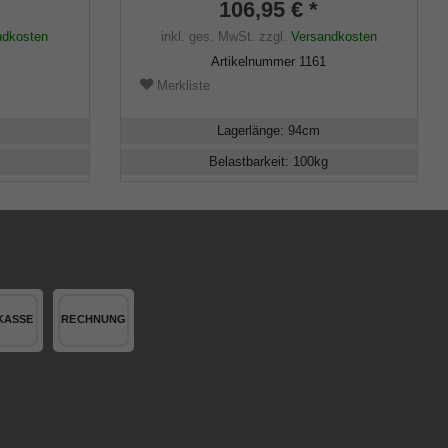
m
106,95 € *
klusive
ndkosten
inkl. ges. MwSt.
zzgl.
Versandkosten
Artikelnummer
1161
Merkliste
Lagerlänge
:
94
cm
Belastbarkeit
:
100
kg